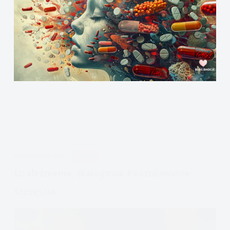
APDEJT:
WRZ 5, 2016
UŻYWKI
Uzależnienie, Nałogowe Poszukiwanie
Szczęścia