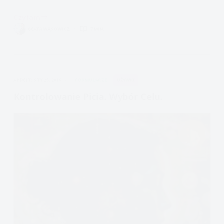
Czytam
Uzależnienie,
BEATA WĄSOWICZ
7 MIN.
nałogowe
poszukiwanie
szczęścia
APDEJT:
STY 25, 2016
FORMULARZE
UŻYWKI
Kontrolowanie Picia. Wybór Celu.