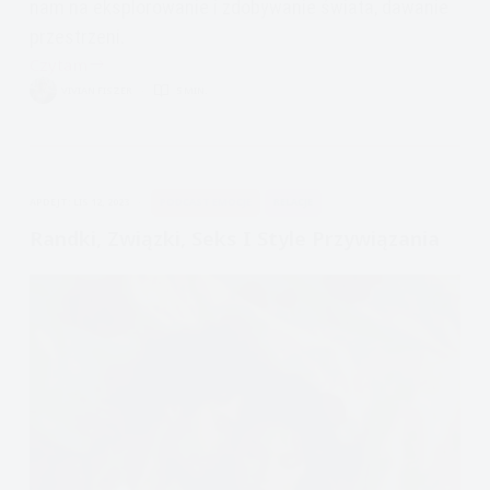
nam na eksplorowanie i zdobywanie świata, dawanie
przestrzeni.
Czytam
mit
VIVIAN FISZER
5 MIN.
współuzależnienia,
zależności
w
związku
APDEJT:
LIS 12, 2023
PODCAST EMOCJE
RELACJE
Randki, Związki, Seks I Style Przywiązania