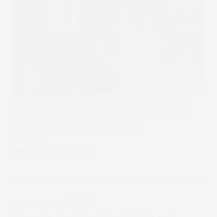
Przywiązanie a konkretnie: jakie i ile ich jest? Skąd
nieścisłości w literaturze i co przywiązanie ma do
budowania związku i wreszcie seksu.
Czytam
Randki,
VIVIAN FISZER
26 MIN.
związki,
seks
i
style
APDEJT:
PAŹ 26, 2022
RELACJE
przywiązania