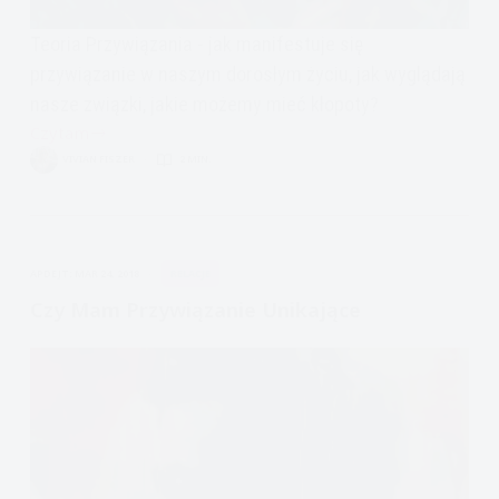
Teoria Przywiązania - jak manifestuje się
przywiązanie w naszym dorosłym życiu, jak wyglądają
nasze związki, jakie możemy mieć kłopoty?
Czytam
18.
VIVIAN FISZER
2 MIN.
Teoria
Przywiązania
1,
wstęp
APDEJT:
MAR 24, 2018
RELACJE
-
podcast
Czy Mam Przywiązanie Unikające
emocje