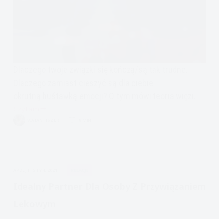
Dlaczego twoje związki się kończą/są tak trudne.
Dlaczego zamiast cieszyć są dla ciebie
okrutną huśtawką emocji? O tym mówi teoria więzi.
Czytam
Przywiązanie-
VIVIAN FISZER
8 MIN.
co
jest
nie
tak
APDEJT:
STY 4, 2021
RELACJE
z
tymi
Idealny Partner Dla Osoby Z Przywiązaniem
facetami
Lękowym