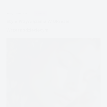
od
związków
APDEJT:
GRU 18, 2021
RELACJE
Style Przywiązania W Okresie
Wczesnodziecięcym