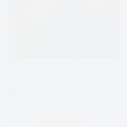
Odkryj sposoby na udaną i trwałą relację, nawet jeśli
masz za sobą ciąg rozstań i dramatów i tendencję do
unikania.
Czytam
Przywiązanie
VIVIAN FISZER
5 MIN.
unikające-
jak
z
niego
APDEJT:
STY 16, 2020
PODCAST EMOCJE
RELACJE
wyjść