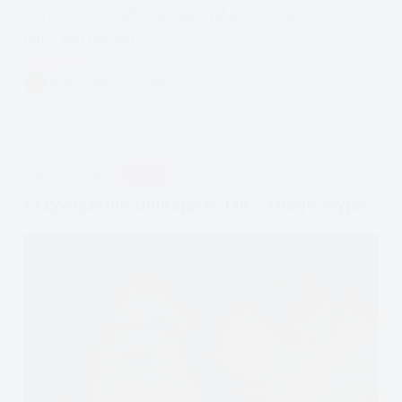
zwrócić szczególną uwagę? jakie cechy powinien
mieć taki partner?
Czytam
Idealny
VIVIAN FISZER
6 MIN.
partner
dla
osoby
z
APDEJT:
STY 4, 2021
RELACJE
przywiązaniem
lękowym
Przywiązanie Unikające- Jak Z Niego Wyjść