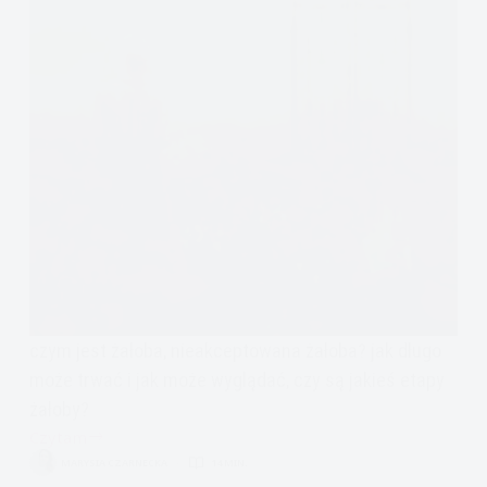
czym jest żałoba, nieakceptowana żałoba? jak długo
może trwać i jak może wyglądać, czy są jakieś etapy
żałoby?
Czytam
Żałoba
MARYSIA CZARNECKA
14 MIN.
–