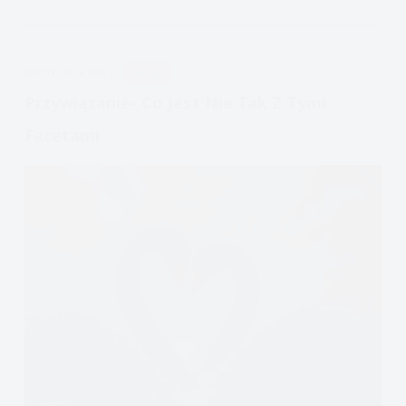
czym
jest
i
APDEJT:
STY 8, 2021
RELACJE
jak
ją
Przywiązanie- Co Jest Nie Tak Z Tymi
przeżywamy
Facetami