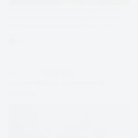
Przywiązanie w związku, czyli unikający i lękowy w
dorosłości próbują stworzyć związek. Do tego bilety
do wydrukowania i obdarowania bliskiej osoby.
Czytam
Przywiązanie
VIVIAN FISZER
20 MIN.
w
Związku,
Unikający
i
APDEJT:
LIP 26, 2022
RELACJE
UŻYWKI
Lękowy
Upojenie Miłością. Uzależnienie Od
Związków