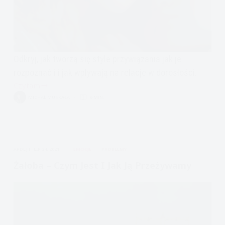
Odkryj, jak tworzą się style przywiązania jak je
rozpoznać i i jak wpływają na relacje w dorosłości.
Czytam
Style
MICHAŁ MUSKAŁA
6 MIN.
przywiązania
w
okresie
wczesnodziecięcym
APDEJT:
LIP 24, 2021
EMOCJE
PROBLEMY
Żałoba – Czym Jest I Jak Ją Przeżywamy