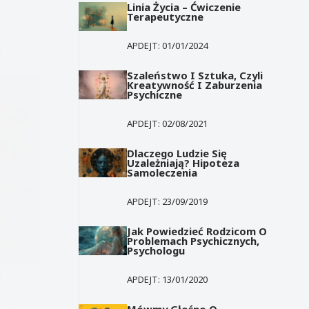
Linia Życia – Ćwiczenie
Terapeutyczne
APDEJT:
01/01/2024
2
Szaleństwo I Sztuka, Czyli
Kreatywność I Zaburzenia
Psychiczne
APDEJT:
02/08/2021
Dlaczego Ludzie Się
Uzależniają? Hipoteza
Samoleczenia
APDEJT:
23/09/2019
Jak Powiedzieć Rodzicom O
Problemach Psychicznych,
Psychologu
 -
APDEJT:
13/01/2020
Mówmy Głośno O