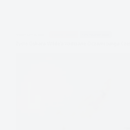
APDEJT:
LUT 12, 2024
PODCAST EMOCJE
PSYCHOLOGIA GŁĘBI
Życie Oskara Wilde’a Widziane Oczami Junga Częś