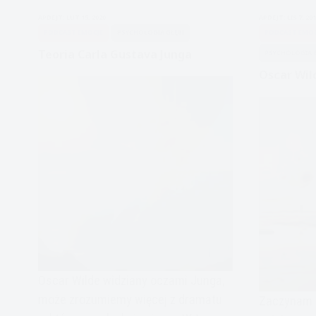
oczami
APDEJT:
LUT 15, 2020
APDEJT:
LIS 7, 20
Junga
PODCAST EMOCJE
PSYCHOLOGIA GŁĘBI
PODCAST EMOC
część
Teoria Carla Gustava Junga
PSYCHOLOGIA G
1
Oscar Wil
Oscar Wilde widziany oczami Junga,
może zrozumiemy więcej z dramatu
Zaczynam o