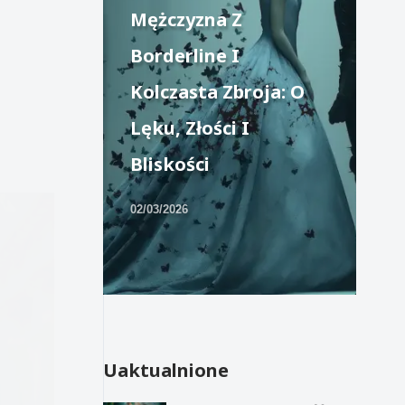
Mężczyzna Z
Borderline I
Kolczasta Zbroja: O
Lęku, Złości I
Bliskości
02/03/2026
Uaktualnione