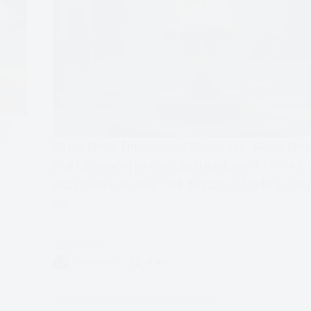
oże
ć?
Co ma Umysł Emocjonalny, Racjonalny i Mądry Umy
praktyki opartej na dowodach naukowych? Co w ty
wszystkim robi Jung? Jak dotrzeć do Mądrego Umys
co?
Czytam
Mądry
VIVIAN FISZER
11 MIN.
Umysł
i
praktyka