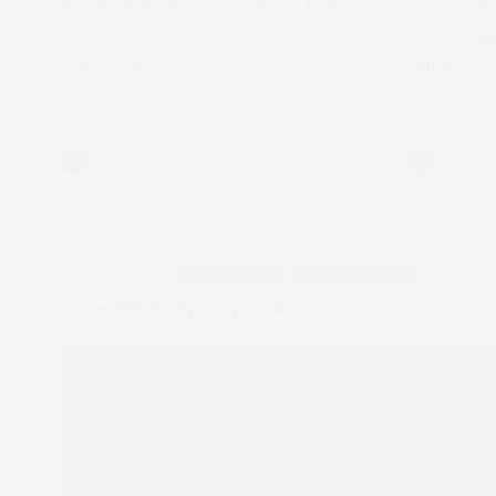
w którym znalazł się pisarz. W tym
najpierw 
odcinku omawiamy teorię
by potem j
analityczną.
Junga.
Czytam
Czytam
Teoria
Oscar
VIVIAN FISZER
32 MIN.
VIVIAN FIS
Carla
Wilde,
Gustava
życiorys
Junga
odc
1
APDEJT:
LIS 7, 2019
PODCAST EMOCJE
PSYCHOLOGIA GŁĘBI
Oscar Wilde, Życiorys Odc 3