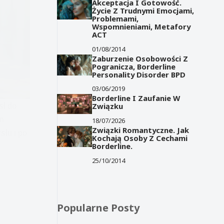
Akceptacja I Gotowość.
Życie Z Trudnymi Emocjami,
Problemami,
Wspomnieniami, Metafory
ACT
01/08/2014
Zaburzenie Osobowości Z
Pogranicza, Borderline
Personality Disorder BPD
03/06/2019
Borderline I Zaufanie W
sł do
Związku
m
18/07/2026
Związki Romantyczne. Jak
łu i po
Kochają Osoby Z Cechami
Borderline.
25/10/2014
Popularne Posty