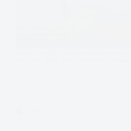
spróbujemy rozgryźć tajemnicze życie Oskara, być m
teoria Carla Gustava Junga pomoże nam go zrozumie
Czytam
życie
VIVIAN FISZER
18 MIN.
Oskara
Wilde’a
widziane