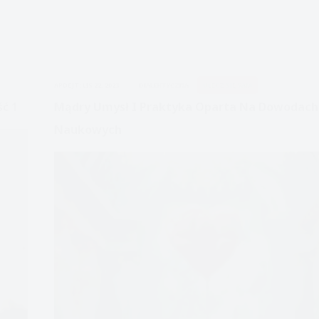
APDEJT:
LIS 22, 2023
DIALEKTYCZNA
ULECZ SIĘ SAM
ć 1
Mądry Umysł I Praktyka Oparta Na Dowodach
Naukowych