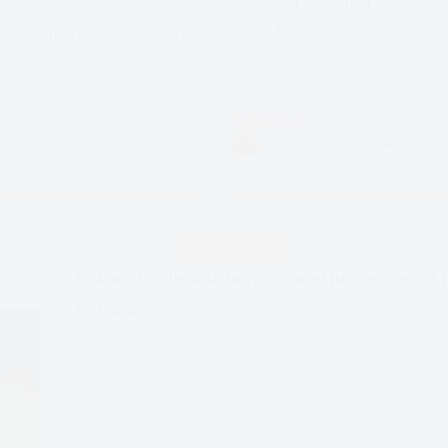
młodości, a później przeanal
opowiem Wam o Jego życiu
to wd teorii Junga
e przeanalizować wd teorii
Czytam
Oscar
ZER
10 MIN.
VIVIAN FISZER
7 MIN.
Wilde,
życiorys
odc
2
APDEJT:
LIS 7, 2019
PODCAST EMOCJE
PSYCHOLOGIA GŁĘBI
Oskara Wilde Widziany Oczami Junga Część 2 I
Ostatnia