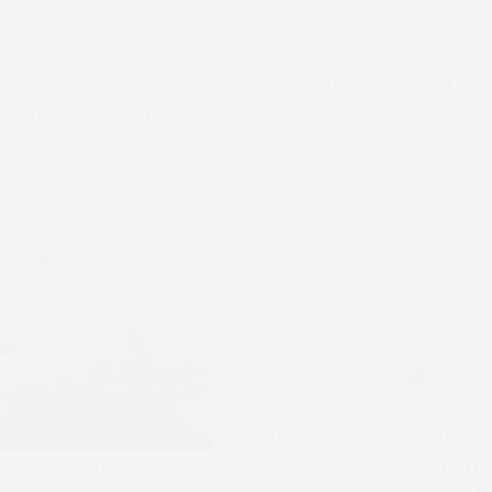
oparta
19
APDEJT:
LIS 7, 2019
na
JE
PSYCHOLOGIA
PODCAST EMOCJE
PSYCHOLOGIA GŁĘBI
dowodach
Oscar Wilde, Życiorys Odc 
ŁĘBI
naukowych
de, Życiorys Odc 1
druga część życiorysu Oskara
przyjrzymy się dzieciństwu i
powieść o Oskarze Wilde,