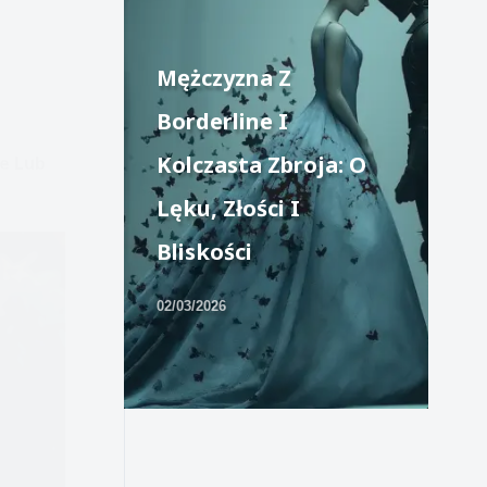
Mężczyzna Z
Borderline I
Kolczasta Zbroja: O
e Lub
Lęku, Złości I
Bliskości
02/03/2026