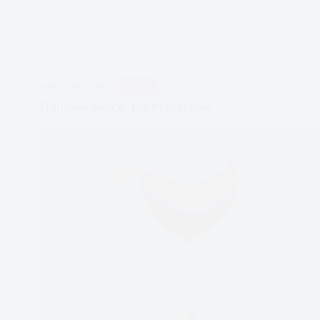
APDEJT:
MAJ 14, 2022
RELACJE
Złamane Serce- Jak Przetrwać