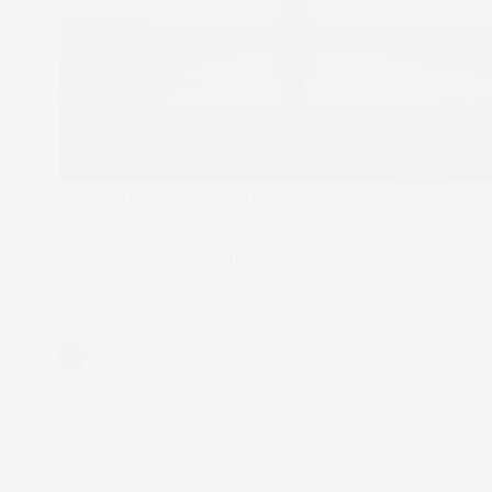
Jak przetrwać czas po rozstaniu lub kiedy nas porzuc
rozpadł nam się świat i chcemy by wszystko zniknęło 
też? kilka porad i ważnych zasad
Czytam
Złamane
VIVIAN FISZER
5 MIN.
serce-
jak
przetrwać