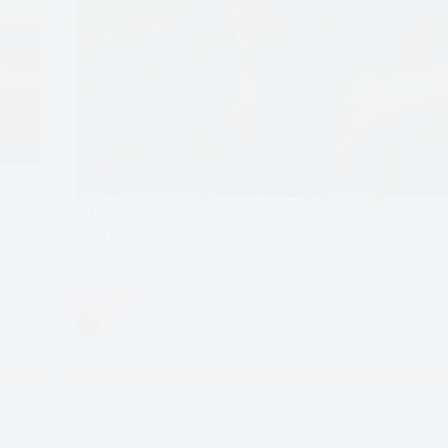
ono i
i my
Wrażliwość na odrzucenie, traumatyczne przechod
rozstań. Jak sobie poradzić?
Czytam
Rozstanie
VIVIAN FISZER
17 MIN.
koniec
związku
z
osobą
z