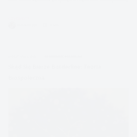
Czytam
Jak
VIVIAN FISZER
13 MIN.
powstaje
Borderline-
Rodzina
APDEJT:
MAJ 6, 2023
OSOBOWOŚĆ BORDERLINE
Skąd Się Bierze Borderline: Teoria
Biospołeczna