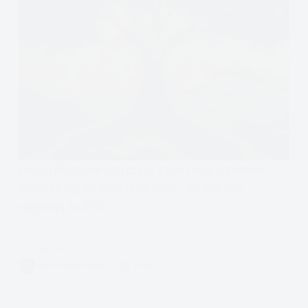
Poznaj kluczowe przyczyny zaburzenia borderline.
Dowiedz się, jak interakcje geny - środowisko
wpływają na BPD.
Czytam
Skąd
ANITA KRĘGIELEWSKA
6 MIN.
się
bierze
borderline: