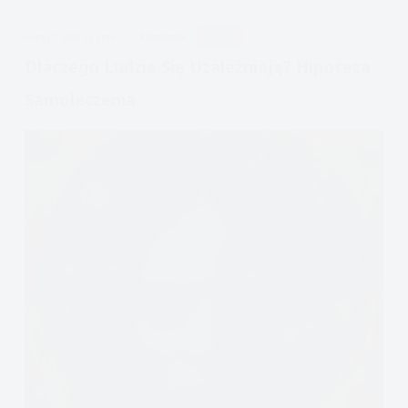
Teoria
APDEJT:
WRZ 23, 2019
PROBLEMY
UŻYWKI
Biospołeczna
Dlaczego Ludzie Się Uzależniają? Hipoteza
Samoleczenia