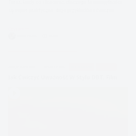
Teraz, kiedy co stosować, dlaczego te umiejętności
są super praktyczne, dużo przykładów i ćwiczeń
Czytam
DBT
VIVIAN FISZER
20 MIN.
Uważność,
Uczestniczenie
oraz
Tu
APDEJT:
PAŹ 8, 2021
DIALEKTYCZNA
ULECZ SIĘ SAM
UWAŻNOŚĆ
i
Teraz
Jak Ćwiczyć Uważność W Stylu DBT, Film