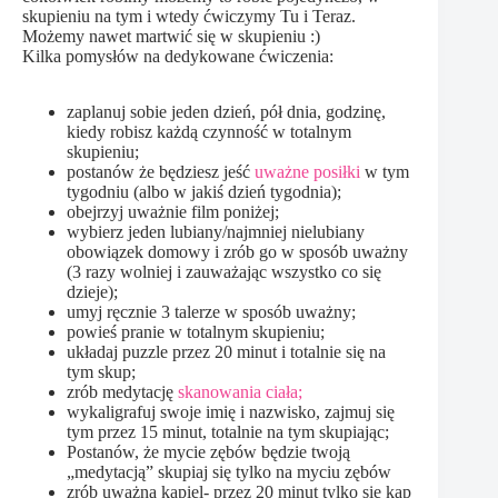
skupieniu na tym i wtedy ćwiczymy Tu i Teraz.
Możemy nawet martwić się w skupieniu :)
Kilka pomysłów na dedykowane ćwiczenia:
zaplanuj sobie jeden dzień, pół dnia, godzinę,
kiedy robisz każdą czynność w totalnym
skupieniu;
postanów że będziesz jeść
uważne posiłki
w tym
tygodniu (albo w jakiś dzień tygodnia);
obejrzyj uważnie film poniżej;
wybierz jeden lubiany/najmniej nielubiany
obowiązek domowy i zrób go w sposób uważny
(3 razy wolniej i zauważając wszystko co się
dzieje);
umyj ręcznie 3 talerze w sposób uważny;
powieś pranie w totalnym skupieniu;
układaj puzzle przez 20 minut i totalnie się na
tym skup;
zrób medytację
skanowania ciała;
wykaligrafuj swoje imię i nazwisko, zajmuj się
tym przez 15 minut, totalnie na tym skupiając;
Postanów, że mycie zębów będzie twoją
„medytacją” skupiaj się tylko na myciu zębów
zrób uważną kąpiel- przez 20 minut tylko się kąp