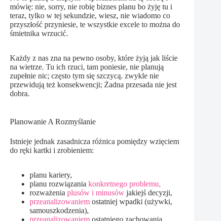
mówię: nie, sorry, nie robię biznes planu bo żyję tu i
teraz, tylko w tej sekundzie, wiesz, nie wiadomo co
przyszłość przyniesie, te wszystkie excele to można do
śmietnika wrzucić.
Każdy z nas zna na pewno osoby, które żyją jak liście
na wietrze. Tu ich rzuci, tam poniesie, nie planują
zupełnie nic; często tym się szczycą. zwykle nie
przewidują też konsekwencji; Żadna przesada nie jest
dobra.
Planowanie A Rozmyślanie
Istnieje jednak zasadnicza różnica pomiędzy wzięciem
do ręki kartki i zrobieniem:
planu kariery,
planu rozwiązania
konkretnego problemu,
rozważenia
plusów i minusów
jakiejś decyzji,
przeanalizowaniem
ostatniej wpadki (używki,
samouszkodzenia),
przeanalizowaniem
ostatniego zachowania