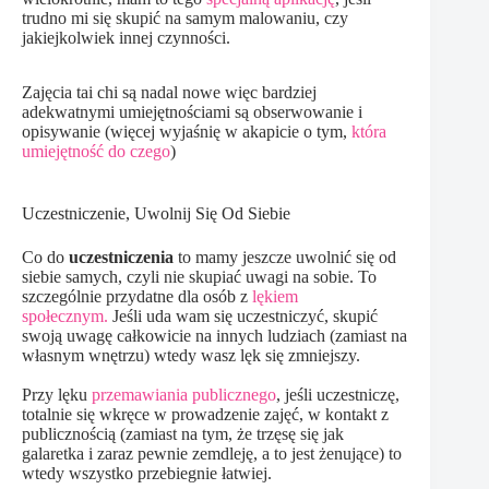
trudno mi się skupić na samym malowaniu, czy
jakiejkolwiek innej czynności.
Zajęcia tai chi są nadal nowe więc bardziej
adekwatnymi umiejętnościami są obserwowanie i
opisywanie (więcej wyjaśnię w akapicie o tym,
która
umiejętność do czego
)
Uczestniczenie, Uwolnij Się Od Siebie
Co do
uczestniczenia
to mamy jeszcze uwolnić się od
siebie samych, czyli nie skupiać uwagi na sobie. To
szczególnie przydatne dla osób z
lękiem
społecznym.
Jeśli uda wam się uczestniczyć, skupić
swoją uwagę całkowicie na innych ludziach (zamiast na
własnym wnętrzu) wtedy wasz lęk się zmniejszy.
Przy lęku
przemawiania publicznego
, jeśli uczestniczę,
totalnie się wkręce w prowadzenie zajęć, w kontakt z
publicznością (zamiast na tym, że trzęsę się jak
galaretka i zaraz pewnie zemdleję, a to jest żenujące) to
wtedy wszystko przebiegnie łatwiej.