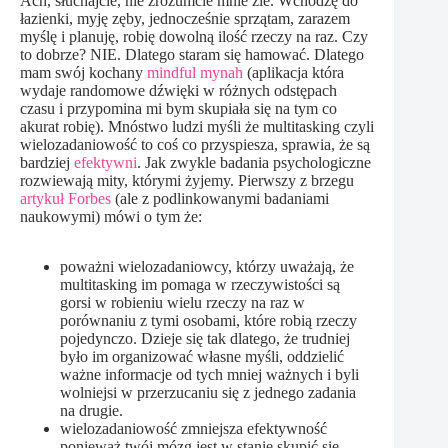
Ach, słuchajcie, nie zrozumcie mnie źle. Wchodzę do
łazienki, myję zęby, jednocześnie sprzątam, zarazem
myślę i planuję, robię dowolną ilość rzeczy na raz. Czy
to dobrze? NIE. Dlatego staram się hamować. Dlatego
mam swój kochany
mindful mynah
(aplikacja która
wydaje randomowe dźwięki w różnych odstępach
czasu i przypomina mi bym skupiała się na tym co
akurat robię). Mnóstwo ludzi myśli że multitasking czyli
wielozadaniowość to coś co przyspiesza, sprawia, że są
bardziej
efektywni
. Jak zwykle badania psychologiczne
rozwiewają mity, którymi żyjemy. Pierwszy z brzegu
artykuł Forbes
(ale z podlinkowanymi badaniami
naukowymi) mówi o tym że:
poważni wielozadaniowcy, którzy uważają, że
multitasking im pomaga w rzeczywistości są
gorsi w robieniu wielu rzeczy na raz w
porównaniu z tymi osobami, które robią rzeczy
pojedynczo. Dzieje się tak dlatego, że trudniej
było im organizować własne myśli, oddzielić
ważne informacje od tych mniej ważnych i byli
wolniejsi w przerzucaniu się z jednego zadania
na drugie.
wielozadaniowość zmniejsza efektywność
ponieważ twój mózg jest w stanie skupić się