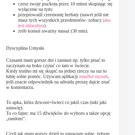
czesz swoje psa/kota przez 10 minut skupiając się
wyłącznie na tym;
przeprowadź ceremonię herbaty (nawet jeśli nie
masz tych wszystkich przedmiotów- zobacz
jaka
jest atmosfera
)
zrób komuś uważny masaż (30 min).
Dyscyplina Umysłu
Czasami mam gorsze dni i zamiast np. tylko pisać to
zaczynam na boku czytać co tam w świecie.
Kiedy trudno mi się skupić na jednej rzeczy na raz to
lubię sobie pomóc. Używam aplikacji
mindful mynah
,
jeśli znacie odpowiednik na adroida proszę dajcie znać
w komentarzu.
To apka, która dzwoni+świeci co jakiś czas (taki jaki
ustawię).
To co fajne: ma 15 dźwięków do wyboru a także opcję
„random”.
Czyli jak mam gorszy dzień to ustawiam sobie, żebym