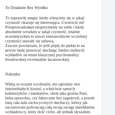
To Działanie Bez Wysiłku
To naprawdę magia: kiedy wkręcimy się w jakąś
czynność okazuje się interesująca. Uwierzcie mi!
Przeprowadzałam eksperymenty na sobie i kiedy
absolutnie weszłam w jakąś czynność, totalnie
uczestniczyłam to nawet znienawidzone wcześniej
czynności stawały się zabawą.
Zawsze powtarzam, że jeśli pójdę do piekła to na
pewno będę prasować słuchając bardzo nudnych
wykładów na temat klasycznej psychoanalizy
freudowskiej ewentualnie lacanowskiej.
Nakrętka
Widzę to oczami wyobraźni, ten ogromny stos
śnieżnobiałych koszul, a właściwie samych
kołnierzyków i mankietów, obok taka groźna Pani,
która sprawdza, czy faktycznie bez zagnieceń, a przede
mną cała aula zachwyconych słuchaczy, którzy jak
zaczarowani poświęcają całą swoją uwagę stareńkiemu
wykładowcy, który dość cicho, ale jednak słyszalnie,