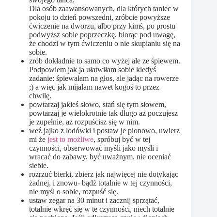
Dla osób zaawansowanych, dla których taniec w
pokoju to dzień powszedni, zróbcie powyższe
ćwiczenie na dworzu, albo przy kimś, po prostu
podwyższ sobie poprzeczkę, biorąc pod uwagę,
że chodzi w tym ćwiczeniu o nie skupianiu się na
sobie.
zrób dokładnie to samo co wyżej ale ze śpiewem.
Podpowiem jak ja ułatwiłam sobie kiedyś
zadanie: śpiewałam na głos, ale jadąc na rowerze
;) a więc jak mijałam nawet kogoś to przez
chwilę.
powtarzaj jakieś słowo, stań się tym słowem,
powtarzaj je wielokrotnie tak długo aż poczujesz
je zupełnie, aż rozpuścisz się w nim.
weź jajko z lodówki i postaw je pionowo, uwierz
mi że
jest to możliwe
, spróbuj być w tej
czynności, obserwować myśli jako myśli i
wracać do zabawy, być uważnym, nie oceniać
siebie.
rozrzuć bierki, zbierz jak najwięcej nie dotykając
żadnej, i znowu- bądź totalnie w tej czynności,
nie myśl o sobie, rozpuść się.
ustaw zegar na 30 minut i zacznij sprzątać,
totalnie wkręć się w te czynności, niech totalnie