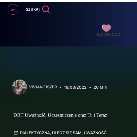
Przejdź
do
SZUKAJ
treści
VIVIAN FISZER
16/03/2022
20 MIN.
DBT Uważność, Uczestniczenie oraz Tu i Teraz
DIALEKTYCZNA
,
ULECZ SIĘ SAM
,
UWAŻNOŚĆ