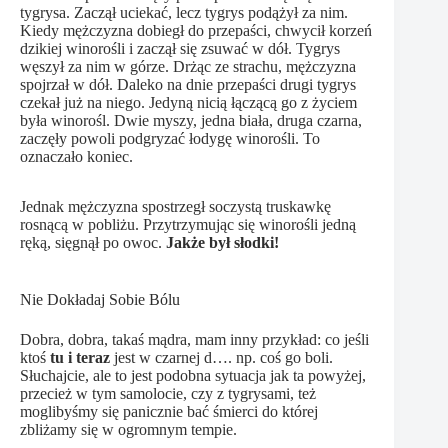
tygrysa. Zaczął uciekać, lecz tygrys podążył za nim.
Kiedy mężczyzna dobiegł do przepaści, chwycił korzeń
dzikiej winorośli i zaczął się zsuwać w dół. Tygrys
węszył za nim w górze. Drżąc ze strachu, mężczyzna
spojrzał w dół. Daleko na dnie przepaści drugi tygrys
czekał już na niego. Jedyną nicią łączącą go z życiem
była winorośl. Dwie myszy, jedna biała, druga czarna,
zaczęły powoli podgryzać łodygę winorośli. To
oznaczało koniec.
Jednak mężczyzna spostrzegł soczystą truskawkę
rosnącą w pobliżu. Przytrzymując się winorośli jedną
ręką, sięgnął po owoc.
Jakże był słodki!
Nie Dokładaj Sobie Bólu
Dobra, dobra, takaś mądra, mam inny przykład: co jeśli
ktoś
tu i teraz
jest w czarnej d…. np. coś go boli.
Słuchajcie, ale to jest podobna sytuacja jak ta powyżej,
przecież w tym samolocie, czy z tygrysami, też
moglibyśmy się panicznie bać śmierci do której
zbliżamy się w ogromnym tempie.