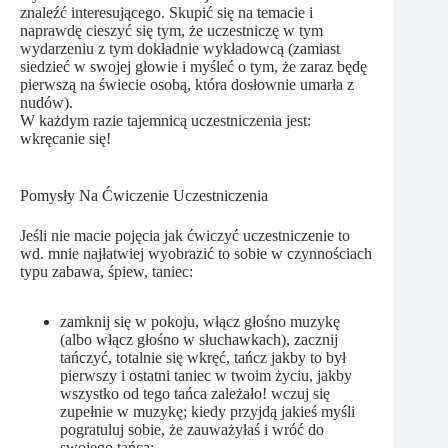
znaleźć interesującego. Skupić się na temacie i
naprawdę cieszyć się tym, że uczestniczę w tym
wydarzeniu z tym dokładnie wykładowcą (zamiast
siedzieć w swojej głowie i myśleć o tym, że zaraz będę
pierwszą na świecie osobą, która dosłownie umarła z
nudów).
W każdym razie tajemnicą uczestniczenia jest:
wkręcanie się!
Pomysły Na Ćwiczenie Uczestniczenia
Jeśli nie macie pojęcia jak ćwiczyć uczestniczenie to
wd. mnie najłatwiej wyobrazić to sobie w czynnościach
typu zabawa, śpiew, taniec:
zamknij się w pokoju, włącz głośno muzykę
(albo włącz głośno w słuchawkach), zacznij
tańczyć, totalnie się wkręć, tańcz jakby to był
pierwszy i ostatni taniec w twoim życiu, jakby
wszystko od tego tańca zależało! wczuj się
zupełnie w muzykę; kiedy przyjdą jakieś myśli
pogratuluj sobie, że zauważyłaś i wróć do
swojego tańca;