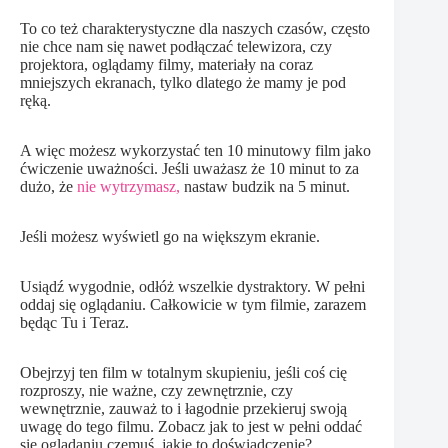
To co też charakterystyczne dla naszych czasów, często
nie chce nam się nawet podłączać telewizora, czy
projektora, oglądamy filmy, materiały na coraz
mniejszych ekranach, tylko dlatego że mamy je pod
ręką.
A więc możesz wykorzystać ten 10 minutowy film jako
ćwiczenie uważności. Jeśli uważasz że 10 minut to za
dużo, że
nie wytrzymasz,
nastaw budzik na 5 minut.
Jeśli możesz wyświetl go na większym ekranie.
Usiądź wygodnie, odłóż wszelkie dystraktory. W pełni
oddaj się oglądaniu. Całkowicie w tym filmie, zarazem
będąc Tu i Teraz.
Obejrzyj ten film w totalnym skupieniu, jeśli coś cię
rozproszy, nie ważne, czy zewnętrznie, czy
wewnętrznie, zauważ to i łagodnie przekieruj swoją
uwagę do tego filmu. Zobacz jak to jest w pełni oddać
się oglądaniu czemuś, jakie to doświadczenie?