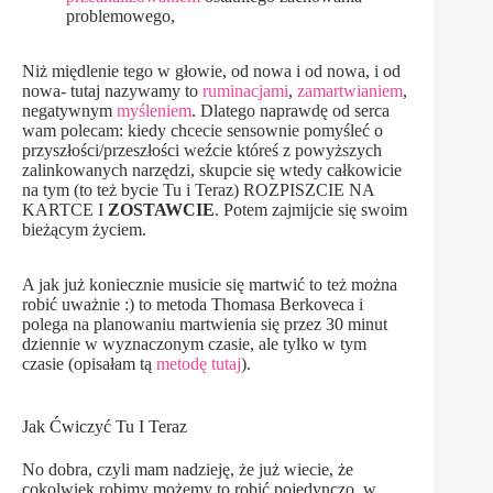
problemowego,
Niż międlenie tego w głowie, od nowa i od nowa, i od
nowa- tutaj nazywamy to
ruminacjami
,
zamartwianiem
,
negatywnym
myśleniem
. Dlatego naprawdę od serca
wam polecam: kiedy chcecie sensownie pomyśleć o
przyszłości/przeszłości weźcie któreś z powyższych
zalinkowanych narzędzi, skupcie się wtedy całkowicie
na tym (to też bycie Tu i Teraz) ROZPISZCIE NA
KARTCE I
ZOSTAWCIE
. Potem zajmijcie się swoim
bieżącym życiem.
A jak już koniecznie musicie się martwić to też można
robić uważnie :) to metoda Thomasa Berkoveca i
polega na planowaniu martwienia się przez 30 minut
dziennie w wyznaczonym czasie, ale tylko w tym
czasie (opisałam tą
metodę tutaj
).
Jak Ćwiczyć Tu I Teraz
No dobra, czyli mam nadzieję, że już wiecie, że
cokolwiek robimy możemy to robić pojedynczo, w