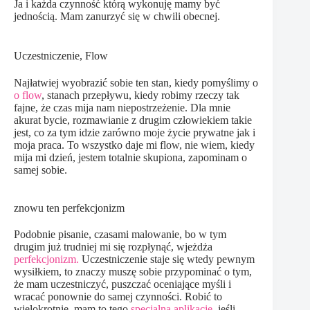
Ja i każda czynność którą wykonuję mamy być
jednością. Mam zanurzyć się w chwili obecnej.
Uczestniczenie, Flow
Najłatwiej wyobrazić sobie ten stan, kiedy pomyślimy o
o flow
, stanach przepływu, kiedy robimy rzeczy tak
fajne, że czas mija nam niepostrzeżenie. Dla mnie
akurat bycie, rozmawianie z drugim człowiekiem takie
jest, co za tym idzie zarówno moje życie prywatne jak i
moja praca. To wszystko daje mi flow, nie wiem, kiedy
mija mi dzień, jestem totalnie skupiona, zapominam o
samej sobie.
znowu ten perfekcjonizm
Podobnie pisanie, czasami malowanie, bo w tym
drugim już trudniej mi się rozpłynąć, wjeżdża
perfekcjonizm.
Uczestniczenie staje się wtedy pewnym
wysiłkiem, to znaczy muszę sobie przypominać o tym,
że mam uczestniczyć, puszczać oceniające myśli i
wracać ponownie do samej czynności. Robić to
wielokrotnie, mam to tego
specjalną aplikację
, jeśli