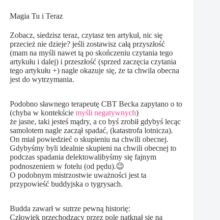
Magia Tu i Teraz
Zobacz, siedzisz teraz, czytasz ten artykuł, nic się
przecież nie dzieje? jeśli zostawisz całą przyszłość
(mam na myśli nawet tą po skończeniu czytania tego
artykułu i dalej) i przeszłość (sprzed zaczęcia czytania
tego artykułu +) nagle okazuje się, że ta chwila obecna
jest do wytrzymania.
Podobno sławnego terapeutę CBT Becka zapytano o to
(chyba w kontekście
myśli negatywnych
)
że jasne, taki jesteś mądry, a co byś zrobił gdybyś lecąc
samolotem nagle zaczął spadać, (katastrofa lotnicza).
On miał powiedzieć o skupieniu na chwili obecnej.
Gdybyśmy byli idealnie skupieni na chwili obecnej to
podczas spadania delektowalibyśmy się fajnym
podnoszeniem w fotelu (od pędu).😉
O podobnym mistrzostwie uważności jest ta
przypowieść buddyjska o tygrysach.
Budda zawarł w sutrze pewną historię:
Człowiek przechodzący przez pole natknął się na