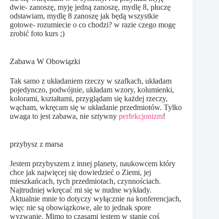
dwie- zanoszę, myję jedną zanoszę, mydlę 8, płuczę
odstawiam, mydlę 8 zanoszę jak będą wszystkie
gotowe- rozumiecie o co chodzi? w razie czego mogę
zrobić foto kurs ;)
Zabawa W Obowiązki
Tak samo z układaniem rzeczy w szafkach, układam
pojedynczo, podwójnie, układam wzory, kolumienki,
kolorami, kształtami, przyglądam się każdej rzeczy,
wącham, wkręcam się w układanie przedmiotów. Tylko
uwaga to jest zabawa, nie sztywny
perfekcjonizm
!
przybysz z marsa
Jestem przybyszem z innej planety, naukowcem który
chce jak najwięcej się dowiedzieć o Ziemi, jej
mieszkańcach, tych przedmiotach, czynnościach.
Najtrudniej wkręcać mi się w nudne wykłady.
Aktualnie mnie to dotyczy wyłącznie na konferencjach,
więc nie są obowiązkowe, ale to jednak spore
wyzwanie. Mimo to czasami jestem w stanie coś