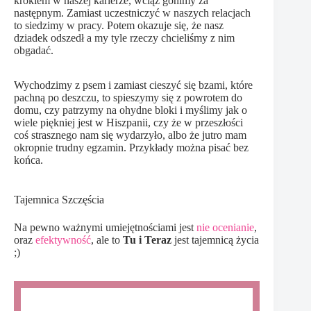
krokiem w naszej karierze, wciąż gonimy za
następnym. Zamiast uczestniczyć w naszych relacjach
to siedzimy w pracy. Potem okazuje się, że nasz
dziadek odszedł a my tyle rzeczy chcieliśmy z nim
obgadać.
Wychodzimy z psem i zamiast cieszyć się bzami, które
pachną po deszczu, to spieszymy się z powrotem do
domu, czy patrzymy na ohydne bloki i myślimy jak o
wiele piękniej jest w Hiszpanii, czy że w przeszłości
coś strasznego nam się wydarzyło, albo że jutro mam
okropnie trudny egzamin. Przykłady można pisać bez
końca.
Tajemnica Szczęścia
Na pewno ważnymi umiejętnościami jest
nie ocenianie
,
oraz
efektywność
, ale to
Tu i Teraz
jest tajemnicą życia
;)