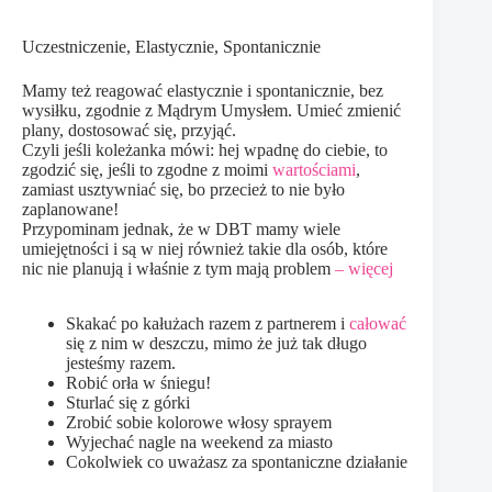
Uczestniczenie, Elastycznie, Spontanicznie
Mamy też reagować elastycznie i spontanicznie, bez
wysiłku, zgodnie z Mądrym Umysłem. Umieć zmienić
plany, dostosować się, przyjąć.
Czyli jeśli koleżanka mówi: hej wpadnę do ciebie, to
zgodzić się, jeśli to zgodne z moimi
wartościami
,
zamiast usztywniać się, bo przecież to nie było
zaplanowane!
Przypominam jednak, że w DBT mamy wiele
umiejętności i są w niej również takie dla osób, które
nic nie planują i właśnie z tym mają problem
– więcej
Skakać po kałużach razem z partnerem i
całować
się z nim w deszczu, mimo że już tak długo
jesteśmy razem.
Robić orła w śniegu!
Sturlać się z górki
Zrobić sobie kolorowe włosy sprayem
Wyjechać nagle na weekend za miasto
Cokolwiek co uważasz za spontaniczne działanie