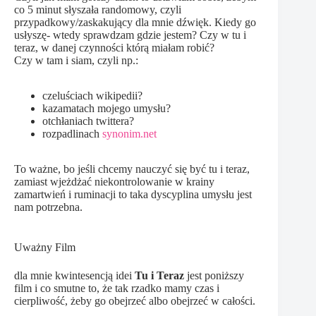
co 5 minut słyszała randomowy, czyli
przypadkowy/zaskakujący dla mnie dźwięk. Kiedy go
usłyszę- wtedy sprawdzam gdzie jestem? Czy w tu i
teraz, w danej czynności którą miałam robić?
Czy w tam i siam, czyli np.:
czeluściach wikipedii?
kazamatach mojego umysłu?
otchłaniach twittera?
rozpadlinach
synonim.net
To ważne, bo jeśli chcemy nauczyć się być tu i teraz,
zamiast wjeżdżać niekontrolowanie w krainy
zamartwień i ruminacji to taka dyscyplina umysłu jest
nam potrzebna.
Uważny Film
dla mnie kwintesencją idei
Tu i Teraz
jest poniższy
film i co smutne to, że tak rzadko mamy czas i
cierpliwość, żeby go obejrzeć albo obejrzeć w całości.