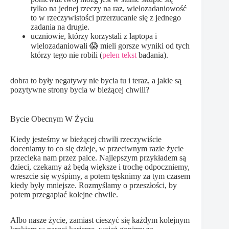
tylko na jednej rzeczy na raz, wielozadaniowość
to w rzeczywistości przerzucanie się z jednego
zadania na drugie.
uczniowie, którzy korzystali z laptopa i
wielozadaniowali 😱 mieli gorsze wyniki od tych
którzy tego nie robili (
pełen tekst
badania).
dobra to były negatywy nie bycia tu i teraz, a jakie są
pozytywne strony bycia w bieżącej chwili?
Bycie Obecnym W Życiu
Kiedy jesteśmy w bieżącej chwili rzeczywiście
doceniamy to co się dzieje, w przeciwnym razie życie
przecieka nam przez palce. Najlepszym przykładem są
dzieci, czekamy aż będą większe i trochę odpoczniemy,
wreszcie się wyśpimy, a potem tęsknimy za tym czasem
kiedy były mniejsze. Rozmyślamy o przeszłości, by
potem przegapiać kolejne chwile.
Albo nasze życie, zamiast cieszyć się każdym kolejnym