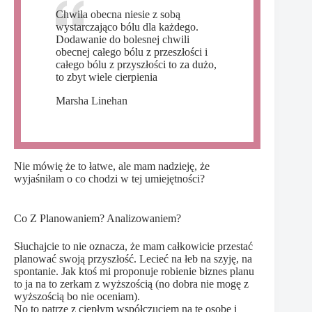
Chwila obecna niesie z sobą
wystarczająco bólu dla każdego.
Dodawanie do bolesnej chwili
obecnej całego bólu z przeszłości i
całego bólu z przyszłości to za dużo,
to zbyt wiele cierpienia
Marsha Linehan
Nie mówię że to łatwe, ale mam nadzieję, że
wyjaśniłam o co chodzi w tej umiejętności?
Co Z Planowaniem? Analizowaniem?
Słuchajcie to nie oznacza, że mam całkowicie przestać
planować swoją przyszłość. Lecieć na łeb na szyję, na
spontanie. Jak ktoś mi proponuje robienie biznes planu
to ja na to zerkam z wyższością (no dobra nie mogę z
wyższością bo nie oceniam).
No to patrzę z ciepłym współczuciem na tę osobę i