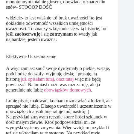
monotonnym totalnie głosem, opowiada o znaczeniu
snów- STOOOP DOŚĆ
widzicie- to jest właśnie to! brak uważności! to jest
dokładnie odwrotność wszelkich umiejętności
uważności. To znaczy wkręcanie się w tą historię, bo
jeśli
zaobserwuję
i się
zatrzymam
to wtedy jak
najbardziej jestem uważna.
Efektywne Uczestniczenie
A więc zamiast snuć swoje dyrdymały o piekle, wstaję,
podchodzę do szafy, wyjmuję deskę i prasuję, tą
historię
już opisałam tutaj,
oraz tutaj
więc nie będę
powtarzać. Natomiast może was rozczaruję, ale ja
generalnie nie lubię
obowiązków domowych
.
Lubię pisać, malować, kocham rozmawiać z ludźmi, ale
sprzątać nie lubię. Dlatego uważność i uczestniczenie w
obowiązkach absolutnie ratuje mój nastrój :)
Na przykład zmywam ręcznie spore ilości szklanek w
dość małym zlewie. Ktoś podpowiedział mi, że
wymyśla systemy zmywania. Więc wzięłam przykład i
też się wkręciłam w te systemy. Na przykład myję