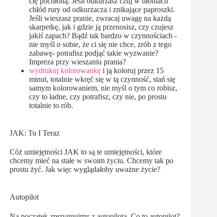
cię pochłoną. Jeśli odkurzasz czuj w dłoniach
chłód rury od odkurzacza i znikające paproszki.
Jeśli wieszasz pranie, zwracaj uwagę na każdą
skarpetkę, jak i gdzie ją przenosisz, czy czujesz
jakiś zapach? Bądź tak bardzo w czynnościach -
nie myśl o sobie, że ci się nie chce, zrób z tego
zabawę- potrafisz podjąć takie wyzwanie?
Impreza przy wieszaniu prania?
wydrukuj kolorowankę
i ją koloruj przez 15
minut, totalnie wkręć się w tą czynność, stań się
samym kolorowaniem, nie myśl o tym co robisz,
czy to ładne, czy potrafisz, czy nie, po prostu
totalnie to rób.
JAK: Tu I Teraz
Cóż umiejętności JAK to są te umiejętności, które
chcemy mieć na stałe w swoim życiu. Chcemy tak po
prostu żyć. Jak więc wyglądałoby uważne życie?
Autopilot
Na początek zrezygnujmy z autopilota. Co to autopilot?