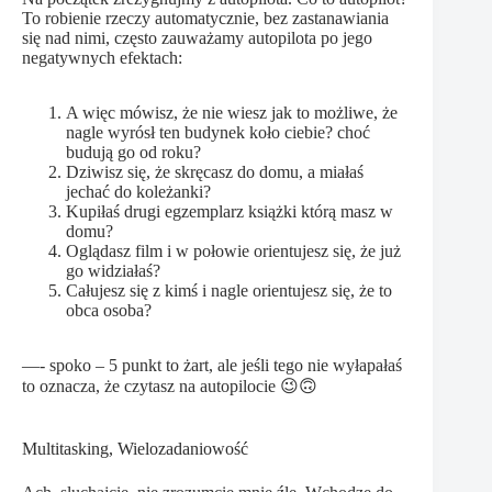
To robienie rzeczy automatycznie, bez zastanawiania
się nad nimi, często zauważamy autopilota po jego
negatywnych efektach:
A więc mówisz, że nie wiesz jak to możliwe, że
nagle wyrósł ten budynek koło ciebie? choć
budują go od roku?
Dziwisz się, że skręcasz do domu, a miałaś
jechać do koleżanki?
Kupiłaś drugi egzemplarz książki którą masz w
domu?
Oglądasz film i w połowie orientujesz się, że już
go widziałaś?
Całujesz się z kimś i nagle orientujesz się, że to
obca osoba?
—- spoko – 5 punkt to żart, ale jeśli tego nie wyłapałaś
to oznacza, że czytasz na autopilocie 😉🙃
Multitasking, Wielozadaniowość