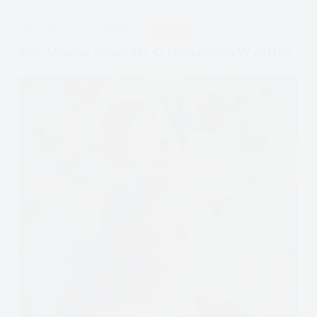
mity
APDEJT:
SIE 22, 2021
PROBLEMY
UWAŻNOŚĆ
nadpobudliwości
psychoruchowej
Gdy Uwaga Zawodzi. O Uważności W ADHD