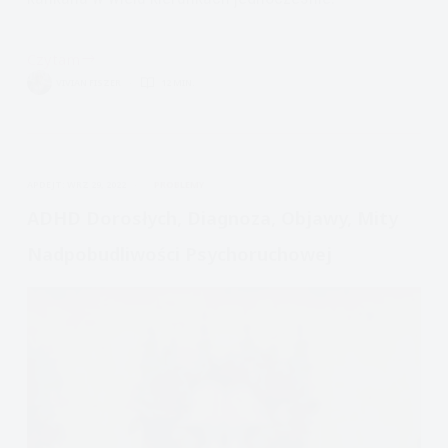
Czytam
ADHD
VIVIAN FISZER
12 MIN.
u
Dorosłych:
poradnik
APDEJT:
WRZ 29, 2022
PROBLEMY
ADHD Dorosłych, Diagnoza, Objawy, Mity
Nadpobudliwości Psychoruchowej