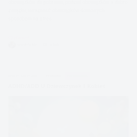
obowiązków do pobrania, podział obowiązków a dobro
związku, uważność obowiązków domowych
sposobem na stres.
Czytam
Seksizm
VIVIAN FISZER
18 MIN.
i
Obowiązki
domowe,
Jak
APDEJT:
CZE 27, 2022
PROBLEMY
PSYCHOLOGIA
dzielić
obowiązki,
ADHD/ADD U Dziewczynek I Kobiet
Uważność
obowiązków