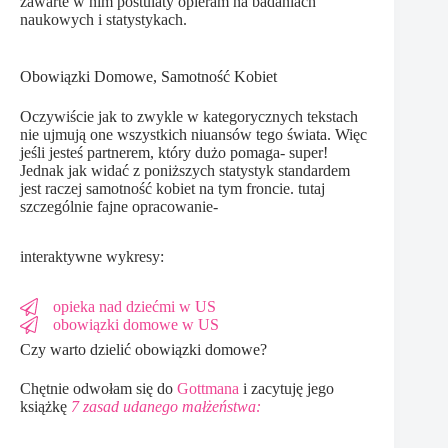
zawarte w nim postulaty opieram na badaniach
naukowych i statystykach.
Obowiązki Domowe, Samotność Kobiet
Oczywiście jak to zwykle w kategorycznych tekstach
nie ujmują one wszystkich niuansów tego świata. Więc
jeśli jesteś partnerem, który dużo pomaga- super!
Jednak jak widać z poniższych statystyk standardem
jest raczej samotność kobiet na tym froncie. tutaj
szczególnie fajne opracowanie-
interaktywne wykresy:
opieka nad dziećmi w US
obowiązki domowe w US
Czy warto dzielić obowiązki domowe?
Chętnie odwołam się do
Gottmana
i zacytuję jego
książkę
7 zasad udanego małżeństwa: