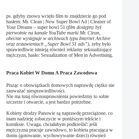
ps. gdyby znowu wcięło film to znajdziecie go pod
hasłem: Mr. Clean | New Super Bowl Ad | Cleaner of
Your Dreams – super bowl 51 (
film dostępny był
pierwotnie na kanale YouTube marki Mr. Clean,
obecnie występuje w archiwach typu Internet Archive
oraz zestawieniach „Super Bowl 51 ads”)
, żeby było
sprawiedliwie istnieją również reklamy seksualizujące
mężczyzn, hasło: Sexualization of Men in Advertising.
Praca Kobiet W Domu A Praca Zawodowa
Pisząc o obowiązkach domowych naprawdę ciężko nie
zauważać niesprawiedliwości.
Nie ma tutaj równouprawnienia powiedzmy to sobie
szczerze i otwarcie, a jest bardzo potrzebne.
Kobiety drodzy Panowie są naprawdę przeciążone, co
mam nadzieję zobaczycie w poniższym tekście i
komiksie. Uwaga, chciałabym podkreślić: jeśli
mężczyzna pracuje zawodowo, to kobieta pracująca w
domu (gotowanie, wychowywanie dzieci) również