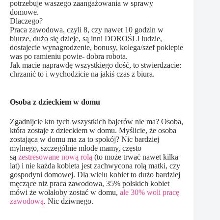
potrzebuje waszego zaangażowania w sprawy
domowe.
Dlaczego?
Praca zawodowa, czyli 8, czy nawet 10 godzin w
biurze, dużo się dzieje, są inni DOROŚLI ludzie,
dostajecie wynagrodzenie, bonusy, kolega/szef poklepie
was po ramieniu powie- dobra robota.
Jak macie naprawdę wszystkiego dość, to stwierdzacie:
chrzanić to i wychodzicie na jakiś czas z biura.
Osoba z dzieckiem w domu
Zgadnijcie kto tych wszystkich bajerów nie ma? Osoba,
która zostaje z dzieckiem w domu. Myślicie, że osoba
zostająca w domu ma za to spokój? Nic bardziej
mylnego, szczególnie młode mamy, często
są
zestresowane nową rolą
(to może trwać nawet kilka
lat) i nie każda kobieta jest zachwycona rolą matki, czy
gospodyni domowej. Dla wielu kobiet to dużo bardziej
męczące niż praca zawodowa, 35% polskich kobiet
mówi że wolałoby zostać w domu,
ale 30% woli pracę
zawodową
. Nic dziwnego.