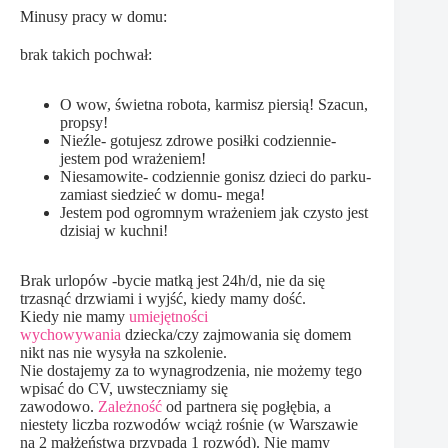
Minusy pracy w domu:
brak takich pochwał:
O wow, świetna robota, karmisz piersią! Szacun,
propsy!
Nieźle- gotujesz zdrowe posiłki codziennie-
jestem pod wrażeniem!
Niesamowite- codziennie gonisz dzieci do parku-
zamiast siedzieć w domu- mega!
Jestem pod ogromnym wrażeniem jak czysto jest
dzisiaj w kuchni!
Brak urlopów -bycie matką jest 24h/d, nie da się
trzasnąć drzwiami i wyjść, kiedy mamy dość.
Kiedy nie mamy
umiejętności
wychowywania
dziecka/czy zajmowania się domem
nikt nas nie wysyła na szkolenie.
Nie dostajemy za to wynagrodzenia, nie możemy tego
wpisać do CV, uwsteczniamy się
zawodowo.
Zależność
od partnera się pogłębia, a
niestety liczba rozwodów wciąż rośnie (w Warszawie
na 2 małżeństwa przypada 1 rozwód). Nie mamy