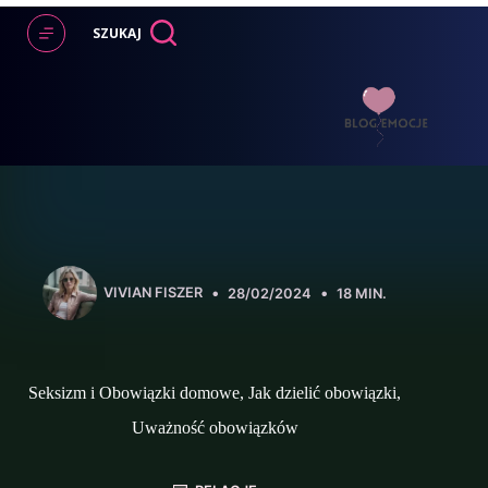
Przejdź
do
SZUKAJ
treści
VIVIAN FISZER
28/02/2024
18 MIN.
Seksizm i Obowiązki domowe, Jak dzielić obowiązki,
Uważność obowiązków