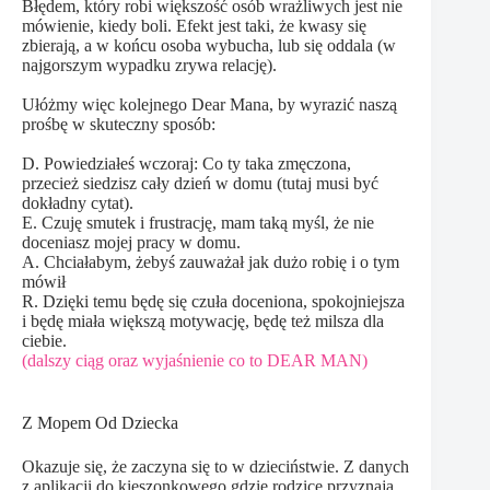
Błędem, który robi większość osób wrażliwych jest nie
mówienie, kiedy boli. Efekt jest taki, że kwasy się
zbierają, a w końcu osoba wybucha, lub się oddala (w
najgorszym wypadku zrywa relację).
Ułóżmy więc kolejnego Dear Mana, by wyrazić naszą
prośbę w skuteczny sposób:
D. Powiedziałeś wczoraj: Co ty taka zmęczona,
przecież siedzisz cały dzień w domu (tutaj musi być
dokładny cytat).
E. Czuję smutek i frustrację, mam taką myśl, że nie
doceniasz mojej pracy w domu.
A. Chciałabym, żebyś zauważał jak dużo robię i o tym
mówił
R. Dzięki temu będę się czuła doceniona, spokojniejsza
i będę miała większą motywację, będę też milsza dla
ciebie.
(dalszy ciąg oraz wyjaśnienie co to DEAR MAN)
Z Mopem Od Dziecka
Okazuje się, że zaczyna się to w dzieciństwie. Z danych
z aplikacji do kieszonkowego gdzie rodzice przyznają