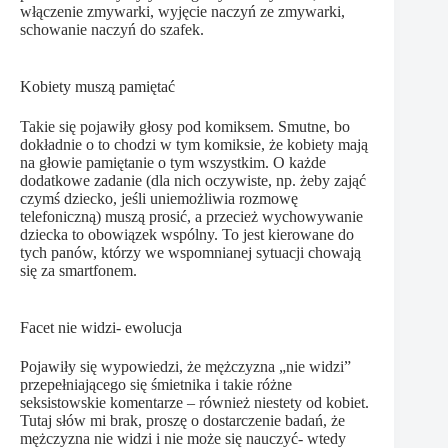
włączenie zmywarki, wyjęcie naczyń ze zmywarki,
schowanie naczyń do szafek.
Kobiety muszą pamiętać
Takie się pojawiły głosy pod komiksem. Smutne, bo
dokładnie o to chodzi w tym komiksie, że kobiety mają
na głowie pamiętanie o tym wszystkim. O każde
dodatkowe zadanie (dla nich oczywiste, np. żeby zająć
czymś dziecko, jeśli uniemożliwia rozmowę
telefoniczną) muszą prosić, a przecież wychowywanie
dziecka to obowiązek wspólny. To jest kierowane do
tych panów, którzy we wspomnianej sytuacji chowają
się za smartfonem.
Facet nie widzi- ewolucja
Pojawiły się wypowiedzi, że mężczyzna „nie widzi”
przepełniającego się śmietnika i takie różne
seksistowskie komentarze – również niestety od kobiet.
Tutaj słów mi brak, proszę o dostarczenie badań, że
mężczyzna nie widzi i nie może się nauczyć- wtedy