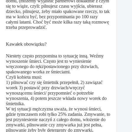
domu, (możemy wyjaśnić partnerowi dokładnie z czym
się to wiąże, czyli: pilnujesz czasu wyjścia, ubierasz
dziecko, pilnujesz, żeby miało spakowane rzeczy, to tak
ma w końcu być, bez przypominania po 100 razy
całymi latami. Choć być może kilka razy taką rozmowę
trzeba przeprowadzić.
Kawałek obowiązku?
Niestety często przypomina to sytuację inną. Weźmy
wynoszenie śmieci. Często jest to wyniesienie
wręczonego do ręki/postawionego przy drzwiach,
spakowanego worka ze śmieciami.
Czyli kobieta musi:
1) pilnować czy się śmietnik przepełnił, 2) zawiązać
worek 3) postawić przy drzwiach/wręczyć
wynoszącemu śmieci/ przypomnieć o potrzebie
wynoszenia, 4) potem jeszcze wkłada nowy worek do
śmietnika.
W tej sytuacji mężczyzna uważa, że wynosi śmieci,
gdzie tymczasem robi tylko 25% zadania. Zmywanie, to
jest przyniesienie naczyń z całego domu, włożenie do
zmywarki, pilnowanie czy zmywarka już jest pełna,
pilnowanie żeby były detergenty do zmywarki,