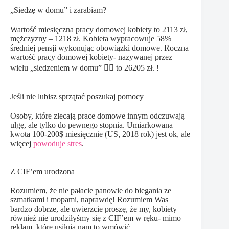
„Siedzę w domu” i zarabiam?
Wartość miesięczna pracy domowej kobiety to 2113 zł,
mężczyzny – 1218 zł. Kobieta wypracowuje 58%
średniej pensji wykonując obowiązki domowe. Roczna
wartość pracy domowej kobiety- nazywanej przez
wielu „siedzeniem w domu” 🤦‍♀️ to 26205 zł. !
Jeśli nie lubisz sprzątać poszukaj pomocy
Osoby, które zlecają prace domowe innym odczuwają
ulgę, ale tylko do pewnego stopnia. Umiarkowana
kwota 100-200$ miesięcznie (US, 2018 rok) jest ok, ale
więcej
powoduje stres
.
Z CIF’em urodzona
Rozumiem, że nie pałacie panowie do biegania ze
szmatkami i mopami, naprawdę! Rozumiem Was
bardzo dobrze, ale uwierzcie proszę, że my, kobiety
również nie urodziłyśmy się z CIF’em w ręku- mimo
reklam, które usiłują nam to wmówić.