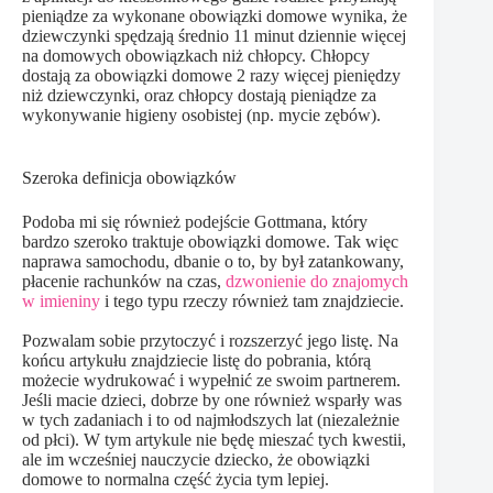
pieniądze za wykonane obowiązki domowe wynika, że
dziewczynki spędzają średnio 11 minut dziennie więcej
na domowych obowiązkach niż chłopcy. Chłopcy
dostają za obowiązki domowe 2 razy więcej pieniędzy
niż dziewczynki, oraz chłopcy dostają pieniądze za
wykonywanie higieny osobistej (np. mycie zębów).
Szeroka definicja obowiązków
Podoba mi się również podejście Gottmana, który
bardzo szeroko traktuje obowiązki domowe. Tak więc
naprawa samochodu, dbanie o to, by był zatankowany,
płacenie rachunków na czas,
dzwonienie do znajomych
w imieniny
i tego typu rzeczy również tam znajdziecie.
Pozwalam sobie przytoczyć i rozszerzyć jego listę. Na
końcu artykułu znajdziecie listę do pobrania, którą
możecie wydrukować i wypełnić ze swoim partnerem.
Jeśli macie dzieci, dobrze by one również wsparły was
w tych zadaniach i to od najmłodszych lat (niezależnie
od płci). W tym artykule nie będę mieszać tych kwestii,
ale im wcześniej nauczycie dziecko, że obowiązki
domowe to normalna część życia tym lepiej.