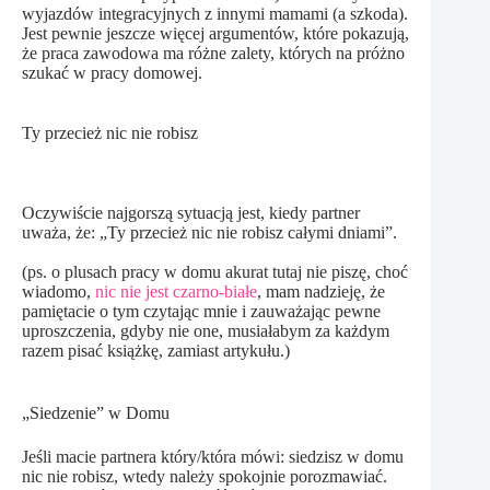
wyjazdów integracyjnych z innymi mamami (a szkoda).
Jest pewnie jeszcze więcej argumentów, które pokazują,
że praca zawodowa ma różne zalety, których na próżno
szukać w pracy domowej.
Ty przecież nic nie robisz
Oczywiście najgorszą sytuacją jest, kiedy partner
uważa, że: „Ty przecież nic nie robisz całymi dniami”.
(ps. o plusach pracy w domu akurat tutaj nie piszę, choć
wiadomo,
nic nie jest czarno-białe
, mam nadzieję, że
pamiętacie o tym czytając mnie i zauważając pewne
uproszczenia, gdyby nie one, musiałabym za każdym
razem pisać książkę, zamiast artykułu.)
„Siedzenie” w Domu
Jeśli macie partnera który/która mówi: siedzisz w domu
nic nie robisz, wtedy należy spokojnie porozmawiać.