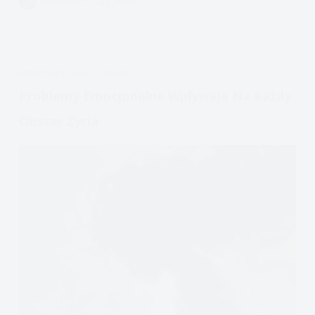
VIVIAN FISZER
35 MIN.
Jestem,
Tożsamość
Borderline
w
APDEJT:
PAŹ 12, 2022
EMOCJE
21
wieku
Problemy Emocjonalne Wpływają Na Każdy
Obszar Życia