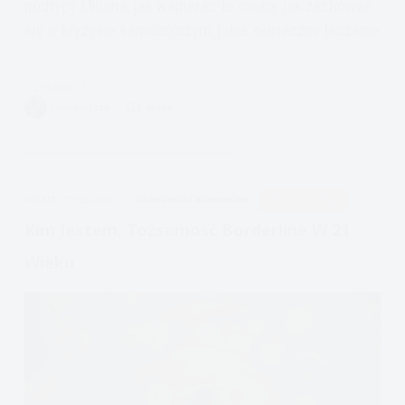
podtypy Millona, jak wspierać te osoby, jak zachować
się w kryzysie samobójczym, jakie skuteczne leczenie
Czytam
Zaburzenie
VIVIAN FISZER
44 MIN.
osobowości
z
pogranicza,
Borderline
APDEJT:
STY 22, 2025
OSOBOWOŚĆ BORDERLINE
PODCAST EMOCJE
personality
disorder
Kim Jestem, Tożsamość Borderline W 21
BPD
Wieku