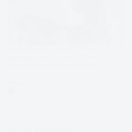
Dysregulacja emocji: wrażliwość, zaleganie
nieprzyjemnych uczuć, wybuchy. Problemy z
emocjami wpływają na każdy obszar życia.
Czytam
Problemy
VIVIAN FISZER
4 MIN.
emocjonalne
wpływają
na
każdy
APDEJT:
LUT 2, 2021
EMOCJE
obszar
życia
Nie Lubię Komplementów