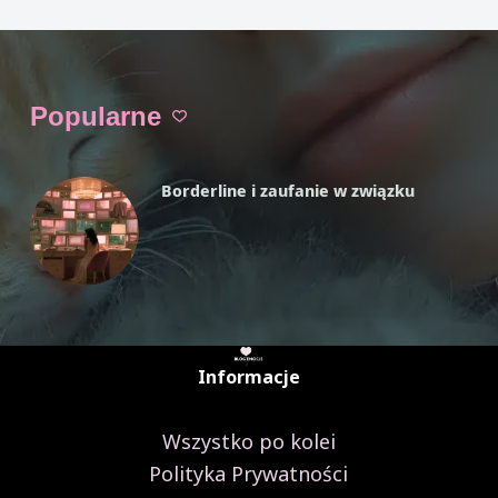
Czytam
kryzysowa
VIVIAN FISZER
10 MIN.
paczuszka,
apteczka
Popularne
Borderline i zaufanie w związku
Informacje
Wszystko po kolei
Polityka Prywatności