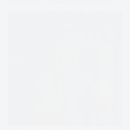
Tendencyjność Diagnozy PTSD Borderline
PTSDC, desnos, borderline, seksizm diagnostów,