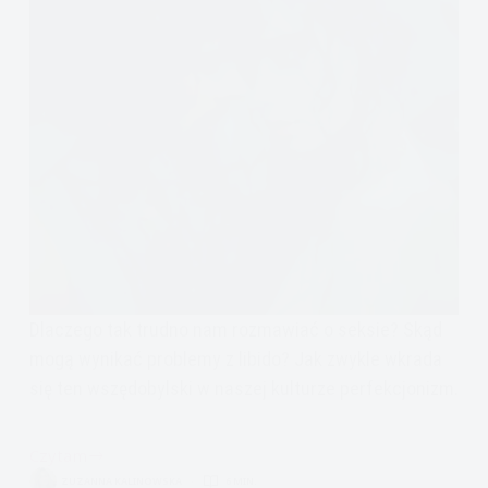
Dlaczego tak trudno nam rozmawiać o seksie? Skąd
mogą wynikać problemy z libido? Jak zwykle wkrada
się ten wszędobylski w naszej kulturze perfekcjonizm.
Czytam
Perfekcjonizm
ZUZANNA KALINOWSKA
6 MIN.