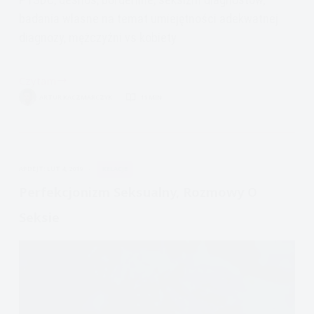
badania własne na temat umiejętności adekwatnej
diagnozy, mężczyźni vs kobiety
Czytam
tendencyjność
ARTUR KACZMARCZYK
11 MIN.
diagnozy
PTSD
borderline
APDEJT:
LUT 4, 2019
RELACJE
Perfekcjonizm Seksualny, Rozmowy O
Seksie