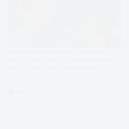
Orientacja seksualna, coming out, dyskryminacja
LGBT+ oraz jak to z tym DSM i homoseksualizmem
było, czyli eklektycznie o homoseksualności
Czytam
Homoseksualizm,
VIVIAN FISZER
26 MIN.
coming
out,
homofobia,
dyskryminacja,
APDEJT:
CZE 8, 2020
PSYCHOTERAPIA
nienawiść