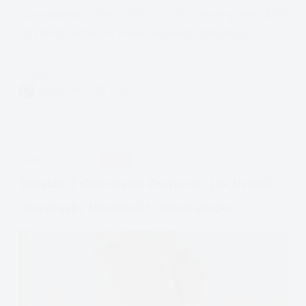
uzależnienia zamiast emocji. Odkryj męską twarz BPD
i przerwij milczenie wokół męskiego cierpienia.
Czytam
Borderline
VIVIAN FISZER
61 MIN.
mężczyzna
–
niewidzialny
problem
APDEJT:
LUT 28, 2024
RELACJE
Seksizm I Obowiązki Domowe, Jak Dzielić
Obowiązki, Uważność Obowiązków