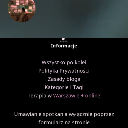
czyli
co
może
spotkać
Twoje
dziecko?
Informacje
Wszystko po kolei
Polityka Prywatności
Zasady bloga
Kategorie i Tagi
Terapia w
Warszawie + online
Umawianie spotkania wyłącznie poprzez
formularz na stronie