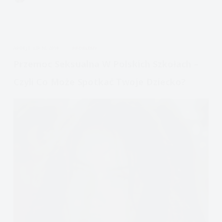
Seksualny,
rozmowy
o
seksie
APDEJT:
LIP 10, 2018
PROBLEMY
Przemoc Seksualna W Polskich Szkołach –
Czyli Co Może Spotkać Twoje Dziecko?