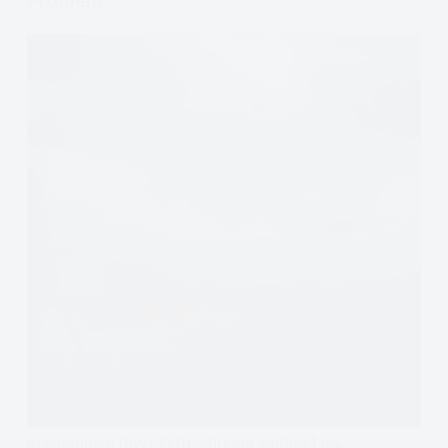
Problem
Borderline u mężczyzn: agresja zamiast łez,