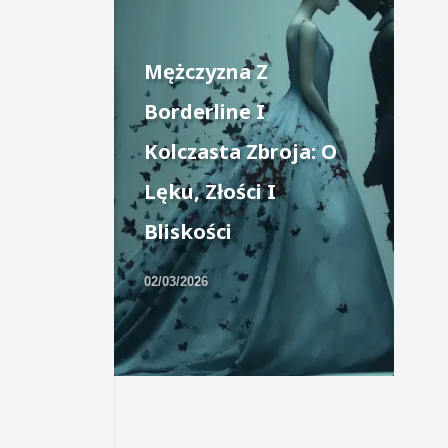
Mężczyzna Z
Borderline I
Kolczasta Zbroja: O
Lęku, Złości I
Bliskości
02/03/2026