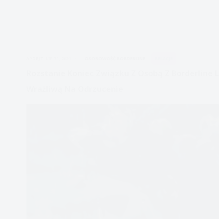
APDEJT:
LIP 31, 2021
OSOBOWOŚĆ BORDERLINE
RELACJE
Rozstanie Koniec Związku Z Osobą Z Borderline 
Wrażliwą Na Odrzucenie