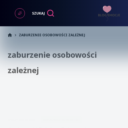
Przejdź
do
SZUKAJ
treści
START
ZABURZENIE OSOBOWOŚCI ZALEŻNEJ
zaburzenie osobowości
zależnej
APDEJT:
KWI 29, 2024
ZABURZENIA OSOBOWOŚCI