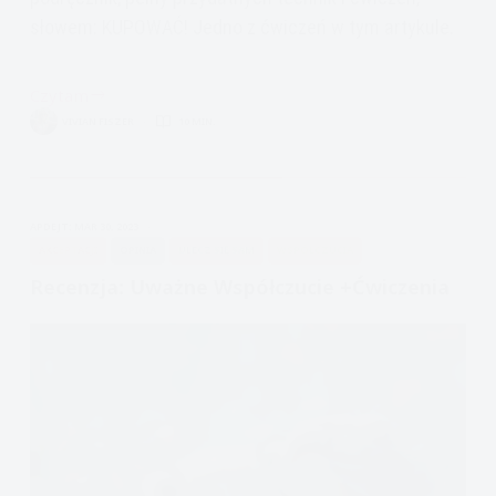
słowem: KUPOWAĆ! Jedno z ćwiczeń w tym artykule.
Czytam
Recenzja:
VIVIAN FISZER
10 MIN.
Zrozumieć
ACT+ćwiczenia
APDEJT:
MAR 30, 2023
AKCEPTACJI
OPINIA
ULECZ SIĘ SAM
WSPÓŁCZUCIA
Recenzja: Uważne Współczucie +ćwiczenia