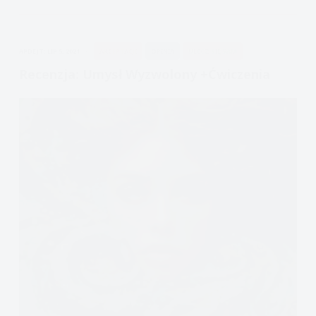
Współczucie
+ćwiczenia
APDEJT:
LIP 5, 2021
AKCEPTACJI
OPINIA
ULECZ SIĘ SAM
Recenzja: Umysł Wyzwolony +ćwiczenia