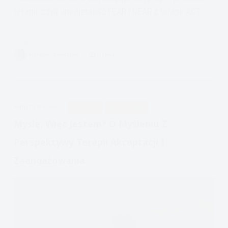
terapii, czyli umiejętność FEAR i DEAR z terapii ACT
Czytam
Mam
MARYSIA CZARNECKA
13 MIN.
dość
tej
terapii!
Czyli
APDEJT:
LIP 1, 2019
AKCEPTACJI
ULECZ SIĘ SAM
opór,
FEAR,
Myślę, Więc Jestem? O Myśleniu Z
DARE,
Perspektywy Terapii Akceptacji I
ACT
Zaangażowania