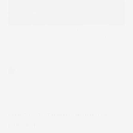
Recenzja wydanej przez GWP: Steven Hayes Umysł
Wyzwolony, poradnika w duchu terapii ACT a to
przecież brat DBT, prezent w sam raz pod choinkę
Czytam
Recenzja:
VIVIAN FISZER
14 MIN.
Umysł
Wyzwolony
+ćwiczenia
APDEJT:
CZE 22, 2020
AKCEPTACJI
EMOCJE
PSYCHOTERAPIA
ULECZ SIĘ SAM
Mam Dość Tej Terapii! Czyli Opór, FEAR,
DARE, ACT