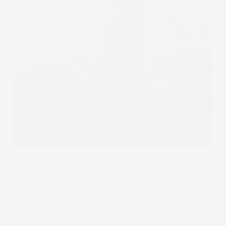
Treść myśli nie jest najważniejsza, ważne czy myśl
jest użyteczna. Defuzja pomaga zdystansować się od
myśli i działać zgodnie z wartościami.
Czytam
Myślę,
AUTOR
9 MIN.