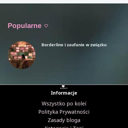
Czytam
Psychologia
ANITA KRĘGIELEWSKA
9 MIN.
Kłamstwa,
Czy
Popularne
wszyscy
kłamią?
Rodzaje
Borderline i zaufanie w związku
i
sposoby
kłamania
Informacje
Wszystko po kolei
Polityka Prywatności
Zasady bloga