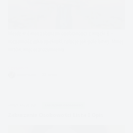
Wejdź w świat zaburzeń osobowości z wiązki B –
tożsamość jako spektakl, relacje jak pole bitwy. Mniej
mitów, więcej zrozumienia.
Czytam
Fakty
VIVIAN FISZER
88 MIN.
a
nie
mity,
Narcyz?
APDEJT:
MAJ 20, 2023
ZABURZENIA OSOBOWOŚCI
Psychopata?
BPD?
Zaburzenie Osobowości Lista I Opis