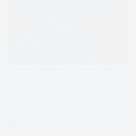
Brak empatii, umiejętność manipulowania, brak
przywiązania do norm moralnych często stanowi atut
w społeczeństwach, które wysoko cenią rywalizację.
„Przestępcy ukryci” to właśnie psychopaci, pracujący
w wielkich firmach.
Czytam
Psychopata
AUTOR
5 MIN.
–