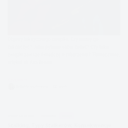
Objawy toksycznego związku. Czy mamy go
zakończyć? Jakie pytania sobie zadać? Czy takie
związki zawsze świadczą o zaburzeniu? Tłumaczenie,
artykuł: dr Asa Brown
Czytam
Psychopaci,
ZUZANNA KALINOWSKA
8 MIN.
Toksyczne
Związki
i
Jego
APDEJT:
SIE 31, 2020
PROBLEMY
RELACJE
konsekwencje
Stalking, Typy Stalkerów, Konsekwencje