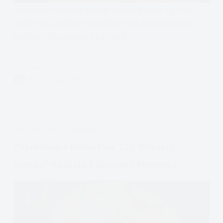
czy wiecie na czym polega stalking? jakie są typy
stalkerów, jak długo to zwykle trwa, kto najczęściej
stalkuje? I co można z tym zrobić.
Czytam
Stalking,
AUTOR
13 MIN.
typy
stalkerów,
konsekwencje
dla
APDEJT:
PAŹ 1, 2018
PROBLEMY
ofiary,
pomoc
Psychologia Kłamstwa, Czy Wszyscy
Kłamią? Rodzaje I Sposoby Kłamania