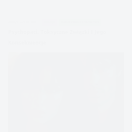
kto
to
taki?
APDEJT:
LUT 28, 2022
RELACJE
ZABURZENIA OSOBOWOŚCI
Psychopaci, Toksyczne Związki I Jego
Konsekwencje