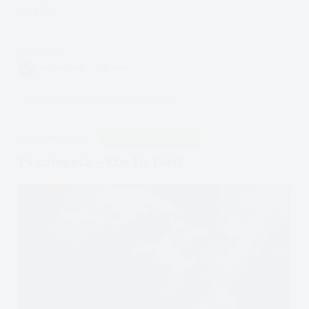
terapii
Czytam
Zaburzenie
VIVIAN FISZER
6 MIN.
Osobowości
lista
i
opis
APDEJT:
WRZ 24, 2022
ZABURZENIA OSOBOWOŚCI
Psychopata – Kto To Taki?