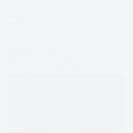
Czytam
Rozstanie
VIVIAN FISZER
17 MIN.
koniec
związku
z
osobą
APDEJT:
LIP 24, 2021
EMOCJE
PROBLEMY
z
borderline
Żałoba – Czym Jest I Jak Ją Przeżywamy
lub
wrażliwą
na
odrzucenie