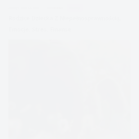
ciężkim
APDEJT:
MAR 24, 2022
PROBLEMY
RELACJE
rozstaniem,
rozwodem
Rodzice Dziecka Z Niepełnosprawnością,
Emocje, Stres, Finanse