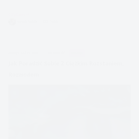
Czytam
Encyklopedia
VIVIAN FISZER
7 MIN.
Emocji:
Smutek
APDEJT:
PAŹ 11, 2022
ODPORNOŚĆ
RELACJE
Jak Poradzić Sobie Z Ciężkim Rozstaniem,
Rozwodem