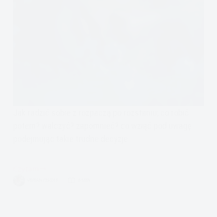
Jak radzić sobie z rozpaczą po rozstaniu; co robić
potem? walczyć? zapomnieć? co wziąć pod uwagę
podejmując takie trudne decyzje
Czytam
Jak
VIVIAN FISZER
6 MIN.
poradzić
sobie
z