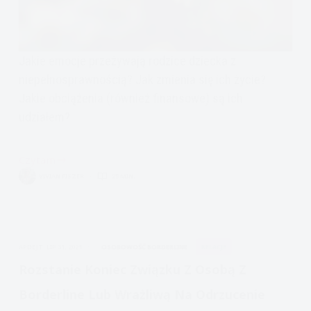
Jakie emocje przeżywają rodzice dziecka z
niepełnosprawnością? Jak zmienia się ich życie?
Jakie obciążenia (również finansowe) są ich
udziałem?
Czytam
Rodzice
VIVIAN FISZER
25 MIN.
dziecka
z
niepełnosprawnością,
emocje,
APDEJT:
LIP 31, 2021
OSOBOWOŚĆ BORDERLINE
RELACJE
stres,
finanse
Rozstanie Koniec Związku Z Osobą Z
Borderline Lub Wrażliwą Na Odrzucenie