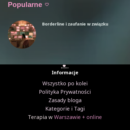
nie
Popularne
przychodzi…
czyli
co
Borderline i zaufanie w związku
się
ze
mną
dzieje?
Informacje
Wszystko po kolei
Polityka Prywatności
Zasady bloga
Kategorie i Tagi
Terapia w
Warszawie + online