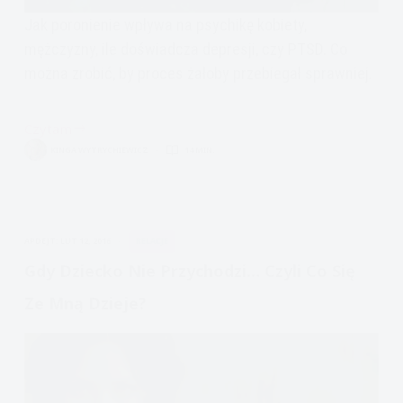
Jak poronienie wpływa na psychikę kobiety,
mężczyzny, ile doświadcza depresji, czy PTSD. Co
można zrobić, by proces żałoby przebiegał sprawniej.
Czytam
Poronienie,
KINGA WYTRYCHIEWICZ
14 MIN.
konsekwencje,
żałoba,
pomoc
APDEJT:
LUT 12, 2016
RELACJE
Gdy Dziecko Nie Przychodzi… Czyli Co Się
Ze Mną Dzieje?