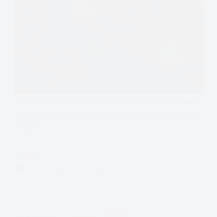
czym jest żałoba, nieakceptowana żałoba? jak długo
może trwać i jak może wyglądać, czy są jakieś etapy
żałoby?
Czytam
Żałoba
MARYSIA CZARNECKA
14 MIN.
–
czym
jest
i