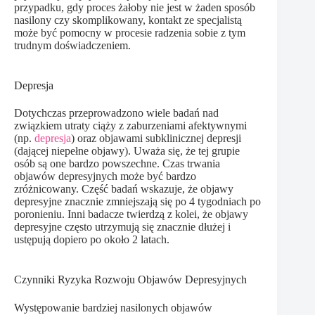
przypadku, gdy proces żałoby nie jest w żaden sposób
nasilony czy skomplikowany, kontakt ze specjalistą
może być pomocny w procesie radzenia sobie z tym
trudnym doświadczeniem.
Depresja
Dotychczas przeprowadzono wiele badań nad
związkiem utraty ciąży z zaburzeniami afektywnymi
(np.
depresja
) oraz objawami subklinicznej depresji
(dającej niepełne objawy). Uważa się, że tej grupie
osób są one bardzo powszechne. Czas trwania
objawów depresyjnych może być bardzo
zróżnicowany. Część badań wskazuje, że objawy
depresyjne znacznie zmniejszają się po 4 tygodniach po
poronieniu. Inni badacze twierdzą z kolei, że objawy
depresyjne często utrzymują się znacznie dłużej i
ustępują dopiero po około 2 latach.
Czynniki Ryzyka Rozwoju Objawów Depresyjnych
Występowanie bardziej nasilonych objawów