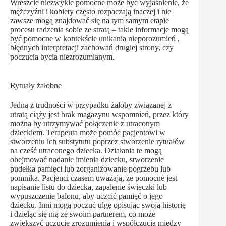
Wreszcie niezwykle pomocne może być wyjaśnienie, że
mężczyźni i kobiety często rozpaczają inaczej i nie
zawsze mogą znajdować się na tym samym etapie
procesu radzenia sobie ze stratą – takie informacje mogą
być pomocne w kontekście unikania nieporozumień ,
błędnych interpretacji zachowań drugiej strony, czy
poczucia bycia niezrozumianym.
Rytuały żałobne
Jedną z trudności w przypadku żałoby związanej z
utratą ciąży jest brak magazynu wspomnień, przez który
można by utrzymywać połączenie z utraconym
dzieckiem. Terapeuta może pomóc pacjentowi w
stworzeniu ich substytutu poprzez stworzenie rytuałów
na cześć utraconego dziecka. Działania te mogą
obejmować nadanie imienia dziecku, stworzenie
pudełka pamięci lub zorganizowanie pogrzebu lub
pomnika. Pacjenci czasem uważają, że pomocne jest
napisanie listu do dziecka, zapalenie świeczki lub
wypuszczenie balonu, aby uczcić pamięć o jego
dziecku. Inni mogą poczuć ulgę opisując swoją historię
i dzieląc się nią ze swoim partnerem, co może
zwiekszyć uczucie zrozumienia i współczucia między