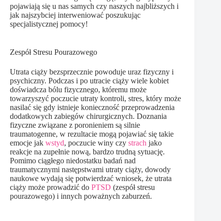
pojawiają się u nas samych czy naszych najbliższych i
jak najszybciej interweniować poszukując
specjalistycznej pomocy!
Zespół Stresu Pourazowego
Utrata ciąży bezsprzecznie powoduje uraz fizyczny i
psychiczny. Podczas i po utracie ciąży wiele kobiet
doświadcza bólu fizycznego, któremu może
towarzyszyć poczucie utraty kontroli, stres, który może
nasilać się gdy istnieje konieczność przeprowadzenia
dodatkowych zabiegów chirurgicznych. Doznania
fizyczne związane z poronieniem są silnie
traumatogenne, w rezultacie mogą pojawiać się takie
emocje jak
wstyd
, poczucie winy czy
strach
jako
reakcje na zupełnie nową, bardzo trudną sytuację.
Pomimo ciągłego niedostatku badań nad
traumatycznymi następstwami utraty ciąży, dowody
naukowe wydają się potwierdzać wniosek, że utrata
ciąży może prowadzić do
PTSD
(zespół stresu
pourazowego) i innych poważnych zaburzeń.