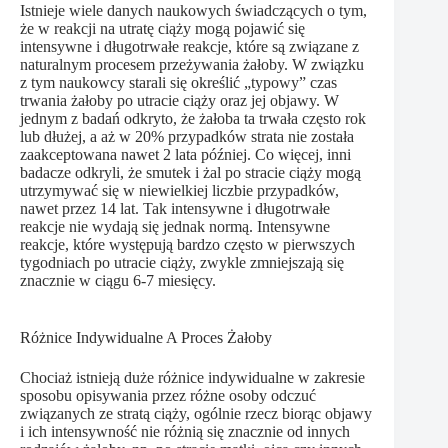
Istnieje wiele danych naukowych świadczących o tym,
że w reakcji na utratę ciąży mogą pojawić się
intensywne i długotrwałe reakcje, które są związane z
naturalnym procesem przeżywania żałoby. W związku
z tym naukowcy starali się określić „typowy” czas
trwania żałoby po utracie ciąży oraz jej objawy. W
jednym z badań odkryto, że żałoba ta trwała często rok
lub dłużej, a aż w 20% przypadków strata nie została
zaakceptowana nawet 2 lata później. Co więcej, inni
badacze odkryli, że smutek i żal po stracie ciąży mogą
utrzymywać się w niewielkiej liczbie przypadków,
nawet przez 14 lat. Tak intensywne i długotrwałe
reakcje nie wydają się jednak normą. Intensywne
reakcje, które występują bardzo często w pierwszych
tygodniach po utracie ciąży, zwykle zmniejszają się
znacznie w ciągu 6-7 miesięcy.
Różnice Indywidualne A Proces Żałoby
Chociaż istnieją duże różnice indywidualne w zakresie
sposobu opisywania przez różne osoby odczuć
związanych ze stratą ciąży, ogólnie rzecz biorąc objawy
i ich intensywność nie różnią się znacznie od innych