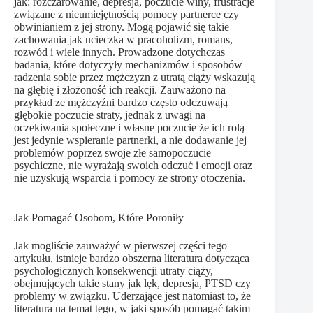
jak: rozczarowanie, depresja, poczucie winy, frustracje
związane z nieumiejętnością pomocy partnerce czy
obwinianiem z jej strony. Mogą pojawić się takie
zachowania jak ucieczka w pracoholizm, romans,
rozwód i wiele innych. Prowadzone dotychczas
badania, które dotyczyły mechanizmów i sposobów
radzenia sobie przez mężczyzn z utratą ciąży wskazują
na głębię i złożoność ich reakcji. Zauważono na
przykład ze mężczyźni bardzo często odczuwają
głębokie poczucie straty, jednak z uwagi na
oczekiwania społeczne i własne poczucie że ich rolą
jest jedynie wspieranie partnerki, a nie dodawanie jej
problemów poprzez swoje złe samopoczucie
psychiczne, nie wyrażają swoich odczuć i emocji oraz
nie uzyskują wsparcia i pomocy ze strony otoczenia.
Jak Pomagać Osobom, Które Poroniły
Jak mogliście zauważyć w pierwszej części tego
artykułu, istnieje bardzo obszerna literatura dotycząca
psychologicznych konsekwencji utraty ciąży,
obejmujących takie stany jak lęk, depresja, PTSD czy
problemy w związku. Uderzające jest natomiast to, że
literatura na temat tego, w jaki sposób pomagać takim