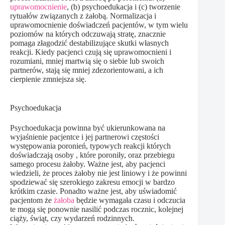
uprawomocnienie
, (b) psychoedukacja i (c) tworzenie
rytuałów związanych z żałobą. Normalizacja i
uprawomocnienie doświadczeń pacjentów, w tym wielu
poziomów na których odczuwają stratę, znacznie
pomaga złagodzić destabilizujące skutki własnych
reakcji. Kiedy pacjenci czują się uprawomocnieni i
rozumiani, mniej martwią się o siebie lub swoich
partnerów, stają się mniej zdezorientowani, a ich
cierpienie zmniejsza się.
Psychoedukacja
Psychoedukacja powinna być ukierunkowana na
wyjaśnienie pacjentce i jej partnerowi częstości
występowania poronień, typowych reakcji których
doświadczają osoby , które poroniły, oraz przebiegu
samego procesu żałoby. Ważne jest, aby pacjenci
wiedzieli, że proces żałoby nie jest liniowy i że powinni
spodziewać się szerokiego zakresu emocji w bardzo
krótkim czasie. Ponadto ważne jest, aby uświadomić
pacjentom że
żałoba
będzie wymagała czasu i odczucia
te mogą się ponownie nasilić podczas rocznic, kolejnej
ciąży, świąt, czy wydarzeń rodzinnych.