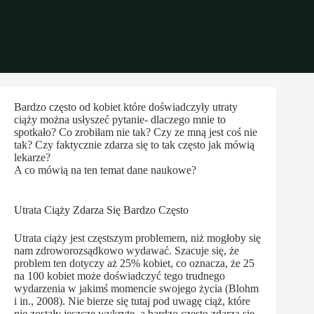
Bardzo często od kobiet które doświadczyły utraty
ciąży można usłyszeć pytanie- dlaczego mnie to
spotkało? Co zrobiłam nie tak? Czy ze mną jest coś nie
tak? Czy faktycznie zdarza się to tak często jak mówią
lekarze?
A co mówią na ten temat dane naukowe?
Utrata Ciąży Zdarza Się Bardzo Często
Utrata ciąży jest częstszym problemem, niż mogłoby się
nam zdroworozsądkowo wydawać. Szacuje się, że
problem ten dotyczy aż 25% kobiet, co oznacza, że 25
na 100 kobiet może doświadczyć tego trudnego
wydarzenia w jakimś momencie swojego życia (Blohm
i in., 2008). Nie bierze się tutaj pod uwagę ciąż, które
nie zostały jeszcze wykryte, a bardzo często zdarza się,