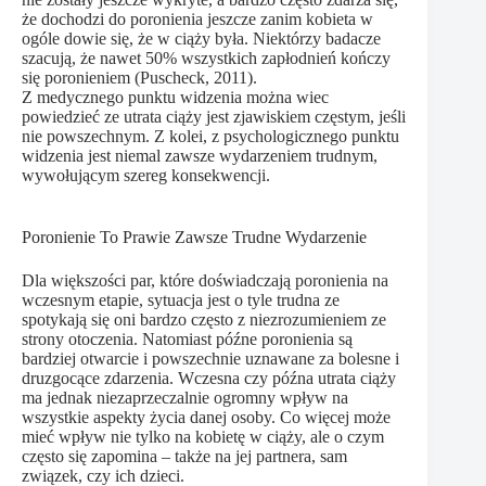
że dochodzi do poronienia jeszcze zanim kobieta w
ogóle dowie się, że w ciąży była. Niektórzy badacze
szacują, że nawet 50% wszystkich zapłodnień kończy
się poronieniem (Puscheck, 2011).
Z medycznego punktu widzenia można wiec
powiedzieć ze utrata ciąży jest zjawiskiem częstym, jeśli
nie powszechnym. Z kolei, z psychologicznego punktu
widzenia jest niemal zawsze wydarzeniem trudnym,
wywołującym szereg konsekwencji.
Poronienie To Prawie Zawsze Trudne Wydarzenie
Dla większości par, które doświadczają poronienia na
wczesnym etapie, sytuacja jest o tyle trudna ze
spotykają się oni bardzo często z niezrozumieniem ze
strony otoczenia. Natomiast późne poronienia są
bardziej otwarcie i powszechnie uznawane za bolesne i
druzgocące zdarzenia. Wczesna czy późna utrata ciąży
ma jednak niezaprzeczalnie ogromny wpływ na
wszystkie aspekty życia danej osoby. Co więcej może
mieć wpływ nie tylko na kobietę w ciąży, ale o czym
często się zapomina – także na jej partnera, sam
związek, czy ich dzieci.