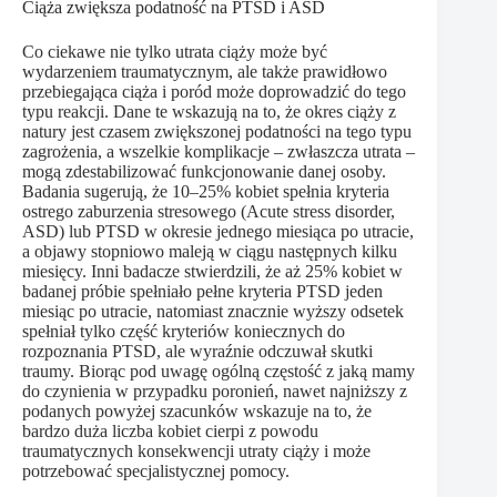
Ciąża zwiększa podatność na PTSD i ASD
Co ciekawe nie tylko utrata ciąży może być
wydarzeniem traumatycznym, ale także prawidłowo
przebiegająca ciąża i poród może doprowadzić do tego
typu reakcji. Dane te wskazują na to, że okres ciąży z
natury jest czasem zwiększonej podatności na tego typu
zagrożenia, a wszelkie komplikacje – zwłaszcza utrata –
mogą zdestabilizować funkcjonowanie danej osoby.
Badania sugerują, że 10–25% kobiet spełnia kryteria
ostrego zaburzenia stresowego (Acute stress disorder,
ASD) lub PTSD w okresie jednego miesiąca po utracie,
a objawy stopniowo maleją w ciągu następnych kilku
miesięcy. Inni badacze stwierdzili, że aż 25% kobiet w
badanej próbie spełniało pełne kryteria PTSD jeden
miesiąc po utracie, natomiast znacznie wyższy odsetek
spełniał tylko część kryteriów koniecznych do
rozpoznania PTSD, ale wyraźnie odczuwał skutki
traumy. Biorąc pod uwagę ogólną częstość z jaką mamy
do czynienia w przypadku poronień, nawet najniższy z
podanych powyżej szacunków wskazuje na to, że
bardzo duża liczba kobiet cierpi z powodu
traumatycznych konsekwencji utraty ciąży i może
potrzebować specjalistycznej pomocy.