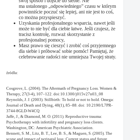
swój sposób i dojście do siebie. Nie
ma ustalonego „odpowiedniego” czasu w którym
powinniście poczuć się lepiej, ani nie jest to coś,
co można przyspieszyć.
Uzyskania profesjonalnego wsparcia, nawet jeśli
może to nie być dla ciebie łatwe. Jeśli czujesz, że
tracisz kontrolę, rozważ skorzystanie z
profesjonalnej pomocy,
Masz prawo się cieszyć i zrobić coś przyjemnego
dla siebie i próbować sobie pomóc! Pamiętaj, że
celebrowanie radości nie umniejsza Twojej straty.
źródła:
Cosgrove, L. (2004). The Aftermath of Pregnancy Loss. Women &
Therapy, 27(3-4), 107–122. doi:10.1300/j015v27n03_08
Reynolds, J. J. (2003). Stillbirth: To hold or not to hold. Omega:
Journal of Death and Dying, 48(1), 85–88. doi: 10.2190/L7PR-
3744-8GLD-W4CQ
Jaffe, J., & Diamond, M. O. (2011). Reproductive trauma:
Psychotherapy with infertility and pregnancy loss clients.
Washington, DC: American Psychiatric Association.
Bennett, S. M., Litz, B. T., Lee, B. S., & Maguen, S. (2005). The
scope and impact of perinatal loss: Current status and future