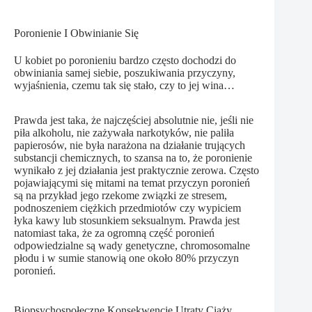
Poronienie I Obwinianie Się
U kobiet po poronieniu bardzo często dochodzi do
obwiniania samej siebie, poszukiwania przyczyny,
wyjaśnienia, czemu tak się stało, czy to jej wina…
Prawda jest taka, że najczęściej absolutnie nie, jeśli nie
piła alkoholu, nie zażywała narkotyków, nie paliła
papierosów, nie była narażona na działanie trujących
substancji chemicznych, to szansa na to, że poronienie
wynikało z jej działania jest praktycznie zerowa. Często
pojawiającymi się mitami na temat przyczyn poronień
są na przykład jego rzekome związki ze stresem,
podnoszeniem ciężkich przedmiotów czy wypiciem
łyka kawy lub stosunkiem seksualnym. Prawda jest
natomiast taka, że za ogromną część poronień
odpowiedzialne są wady genetyczne, chromosomalne
płodu i w sumie stanowią one około 80% przyczyn
poronień.
Biopsychospołeczne Konsekwencje Utraty Ciąży