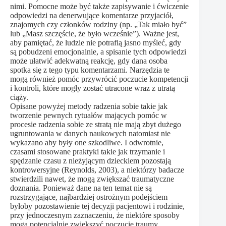
nimi. Pomocne może być także zapisywanie i ćwiczenie
odpowiedzi na denerwujące komentarze przyjaciół,
znajomych czy członków rodziny (np. „Tak miało być”
lub „Masz szczęście, że było wcześnie”). Ważne jest,
aby pamiętać, że ludzie nie potrafią jasno myśleć, gdy
są pobudzeni emocjonalnie, a spisanie tych odpowiedzi
może ułatwić adekwatną reakcję, gdy dana osoba
spotka się z tego typu komentarzami. Narzędzia te
mogą również pomóc przywrócić poczucie kompetencji
i kontroli, które mogły zostać utracone wraz z utratą
ciąży.
Opisane powyżej metody radzenia sobie takie jak
tworzenie pewnych rytuałów mających pomóc w
procesie radzenia sobie ze stratą nie mają zbyt dużego
ugruntowania w danych naukowych natomiast nie
wykazano aby były one szkodliwe. I odwrotnie,
czasami stosowane praktyki takie jak trzymanie i
spędzanie czasu z nieżyjącym dzieckiem pozostają
kontrowersyjne (Reynolds, 2003), a niektórzy badacze
stwierdzili nawet, że mogą zwiększać traumatyczne
doznania. Ponieważ dane na ten temat nie są
rozstrzygające, najbardziej ostrożnym podejściem
byłoby pozostawienie tej decyzji pacjentowi i rodzinie,
przy jednoczesnym zaznaczeniu, że niektóre sposoby
mogą potencjalnie zwiększyć poczucie traumy.