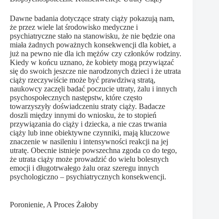
Dawne badania dotyczące straty ciąży pokazują nam,
że przez wiele lat środowisko medyczne i
psychiatryczne stało na stanowisku, że nie będzie ona
miała żadnych poważnych konsekwencji dla kobiet, a
już na pewno nie dla ich mężów czy członków rodziny.
Kiedy w końcu uznano, że kobiety mogą przywiązać
się do swoich jeszcze nie narodzonych dzieci i że utrata
ciąży rzeczywiście może być prawdziwą stratą,
naukowcy zaczęli badać poczucie utraty, żalu i innych
psychospołecznych następstw, które często
towarzyszyły doświadczeniu straty ciąży. Badacze
doszli między innymi do wniosku, że to stopień
przywiązania do ciąży i dziecka, a nie czas trwania
ciąży lub inne obiektywne czynniki, mają kluczowe
znaczenie w nasileniu i intensywności reakcji na jej
utratę. Obecnie istnieje powszechna zgoda co do tego,
że utrata ciąży może prowadzić do wielu bolesnych
emocji i długotrwałego żalu oraz szeregu innych
psychologiczno – psychiatrycznych konsekwencji.
Poronienie, A Proces Żałoby