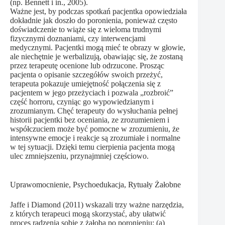
(np. Bennett i in., 2005).
Ważne jest, by podczas spotkań pacjentka opowiedziała
dokładnie jak doszło do poronienia, ponieważ często
doświadczenie to wiąże się z wieloma trudnymi
fizycznymi doznaniami, czy interwencjami
medycznymi. Pacjentki mogą mieć te obrazy w głowie,
ale niechętnie je werbalizują, obawiając się, że zostaną
przez terapeutę ocenione lub odrzucone. Prosząc
pacjenta o opisanie szczegółów swoich przeżyć,
terapeuta pokazuje umiejętność połączenia się z
pacjentem w jego przeżyciach i pozwala „rozbroić”
część horroru, czyniąc go wypowiedzianym i
zrozumianym. Chęć terapeuty do wysłuchania pełnej
historii pacjentki bez oceniania, ze zrozumieniem i
współczuciem może być pomocne w zrozumieniu, że
intensywne emocje i reakcje są zrozumiałe i normalne
w tej sytuacji. Dzięki temu cierpienia pacjenta mogą
ulec zmniejszeniu, przynajmniej częściowo.
Uprawomocnienie, Psychoedukacja, Rytuały Żałobne
Jaffe i Diamond (2011) wskazali trzy ważne narzędzia,
z których terapeuci mogą skorzystać, aby ułatwić
proces radzenia sobie z żałobą po poronieniu: (a)