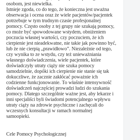
osobom, jest niewielka.
Istnieje zgoda, co do tego, że konieczna jest uważna
obserwacja i ocena oraz że wiele pacjentów/pacjentek
potrzebuje w tym trudnym czasie profesjonalnej
pomocy. Często osoby z tej grupy nie szukają pomocy,
co może być spowodowane wstydem, obniżeniem
poczucia własnej wartości, czy poczuciem, że ich
cierpienie jest nieadekwatne, nie takie jak powinno być,
lub że nie cierpią „prawidłowo”. Niezależnie od tego,
czy wynika to ze wstydu, czy też unieważniania
własnego doświadczenia, wiele pacjentek, które
doświadczyły utraty ciąży nie szuka pomocy
samodzielnie, dopóki ich cierpienie nie stanie się tak
dokuczliwe, że zacznie zakłócać poważnie ich
codzienne funkcjonowanie. To właśnie intensywność
doświadczeń najczęściej prowadzi ludzi do szukania
pomocy. Dlatego szczególnie ważne jest, aby lekarze i
inni specjaliści byli świadomi potencjalnego wpływu
utraty ciąży na zdrowie psychiczne i zachęcali do
wczesnych konsultacji w ramach normalnej
samoopieki.
Cele Pomocy Psychologicznej