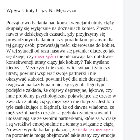
Wpływ Utraty Ciąży Na Mężczyzn
Początkowo badania nad konsekwencjami utraty ciąży
skupiały się wyłącznie na doznaniach kobiet. Zresztą,
nawet w dzisiejszych czasach, gdy przyjrzymy się
prowadzonym badaniom czy poradnikom pisanym dla
tej grupy osób, przeważają treści skierowane do kobiet.
W tej sytuacji od razu nasuwa się pytanie: dlaczego tak
się dzieje, czy
mężczyźni
nie odczuwają tak dotkliwie
konsekwencji utraty ciąży jak kobiety? Tak myślano
kiedyś… Mężczyźni nie czują w tej sytuacji żalu czy
utraty, powinni wspierać swoje partnerki i nie
okazywać słabości, powinni być dla nich dostępni i
reagować na każdy najmniejszy sygnał. Tego typu
podejście zakłada, że objawy depresyjne, lękowe, czy
inne problemy psychologiczne pojawiające się często w
związku z utratą ciąży, mężczyzn nie dotyczą. Jest to o
tyle zaskakujące (i błędne!), że od dawna wiadomo, że
mężczyźni bardzo często są głęboko zainteresowani i
utożsamiają się ze swoimi partnerkami, które są w ciąży
i są wrażliwi emocjonalnie na tematy związane z ciążą.
Nowsze wyniki badań pokazują, że
reakcje mężczyzn
na poronienie mogą obejmować takie stany czy emocje