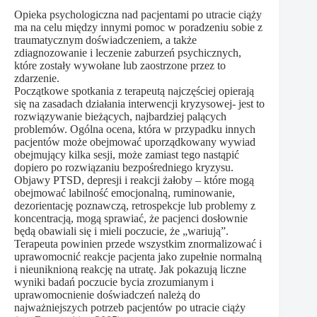
Opieka psychologiczna nad pacjentami po utracie ciąży
ma na celu między innymi pomoc w poradzeniu sobie z
traumatycznym doświadczeniem, a także
zdiagnozowanie i leczenie zaburzeń psychicznych,
które zostały wywołane lub zaostrzone przez to
zdarzenie.
Początkowe spotkania z terapeutą najczęściej opierają
się na zasadach działania interwencji kryzysowej- jest to
rozwiązywanie bieżących, najbardziej palących
problemów. Ogólna ocena, która w przypadku innych
pacjentów może obejmować uporządkowany wywiad
obejmujący kilka sesji, może zamiast tego nastąpić
dopiero po rozwiązaniu bezpośredniego kryzysu.
Objawy PTSD, depresji i reakcji żałoby – które mogą
obejmować labilność emocjonalną, ruminowanie,
dezorientację poznawczą, retrospekcje lub problemy z
koncentracją, mogą sprawiać, że pacjenci dosłownie
będą obawiali się i mieli poczucie, że „wariują”.
Terapeuta powinien przede wszystkim znormalizować i
uprawomocnić reakcje pacjenta jako zupełnie normalną
i nieuniknioną reakcję na utratę. Jak pokazują liczne
wyniki badań poczucie bycia zrozumianym i
uprawomocnienie doświadczeń należą do
najważniejszych potrzeb pacjentów po utracie ciąży