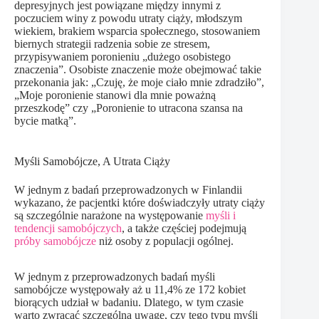
depresyjnych jest powiązane między innymi z
poczuciem winy z powodu utraty ciąży, młodszym
wiekiem, brakiem wsparcia społecznego, stosowaniem
biernych strategii radzenia sobie ze stresem,
przypisywaniem poronieniu „dużego osobistego
znaczenia”. Osobiste znaczenie może obejmować takie
przekonania jak: „Czuję, że moje ciało mnie zdradziło”,
„Moje poronienie stanowi dla mnie poważną
przeszkodę” czy „Poronienie to utracona szansa na
bycie matką”.
Myśli Samobójcze, A Utrata Ciąży
W jednym z badań przeprowadzonych w Finlandii
wykazano, że pacjentki które doświadczyły utraty ciąży
są szczególnie narażone na występowanie
myśli i
tendencji samobójczych
, a także częściej podejmują
próby samobójcze
niż osoby z populacji ogólnej.
W jednym z przeprowadzonych badań myśli
samobójcze występowały aż u 11,4% ze 172 kobiet
biorących udział w badaniu. Dlatego, w tym czasie
warto zwracać szczególną uwagę, czy tego typu myśli