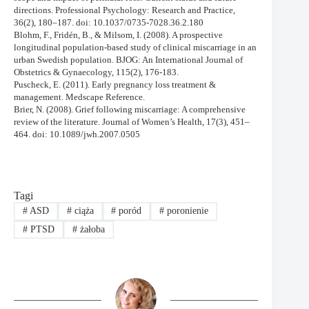
directions. Professional Psychology: Research and Practice,
36(2), 180–187. doi: 10.1037/0735-7028.36.2.180
Blohm, F., Fridén, B., & Milsom, I. (2008). A prospective
longitudinal population-based study of clinical miscarriage in an
urban Swedish population. BJOG: An International Journal of
Obstetrics & Gynaecology, 115(2), 176-183.
Puscheck, E. (2011). Early pregnancy loss treatment &
management. Medscape Reference.
Brier, N. (2008). Grief following miscarriage: A comprehensive
review of the literature. Journal of Women’s Health, 17(3), 451–
464. doi: 10.1089/jwh.2007.0505
Tagi
#
ASD
#
ciąża
#
poród
#
poronienie
#
PTSD
#
żałoba