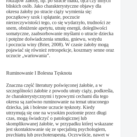
rodzajów żałoby, np. po stracie matki, ojca czy innych
bliskich osób. Jako charakterystyczne objawy dla
okresu żałoby po stracie ciąży wymienia się:
początkowy szok i splątanie, poczucie
nierzeczywistości tego, co się wydarzyło, trudności ze
snem, obniżenie apetytu, utratę energii, dolegliwości
somatyczne, zaabsorbowanie myślami o utracie dziecka
i potężne doświadczenia smutku, gniewu, wstydu
i poczucia winy (Brier, 2008). W czasie żałoby mogą
pojawiać się również retrospekcje, koszmary senne oraz
uczucie „wariowania”.
Ruminowanie I Bolesna Tęsknota
Znaczna część literatury poświęconej żałobie, a w
szczególności żałobie z powodu utraty ciąży, podkreśla,
że charakterystycznymi i typowymi cechami dla tego
okresu są zarówno ruminowanie na temat utraconego
dziecka, jak i bolesne uczucie tęsknoty. Kiedy
utrzymują się one na wysokim poziomie przez długi
czas, mogą świadczyć o patologicznej lub
skomplikowanej żałobie, w przypadku której wskazane
jest skontaktowanie się ze specjalistą psychologiem,
psychiatrą lub psychoterapeutą. Oczywiście, nawet w