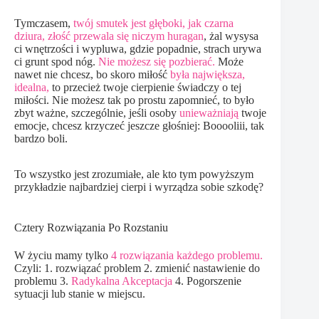
Tymczasem,
twój smutek jest głęboki, jak czarna
dziura,
złość przewala się niczym huragan
, żal wysysa
ci wnętrzości i wypluwa, gdzie popadnie, strach urywa
ci grunt spod nóg.
Nie możesz się pozbierać.
Może
nawet nie chcesz, bo skoro miłość
była największa,
idealna,
to przecież twoje cierpienie świadczy o tej
miłości. Nie możesz tak po prostu zapomnieć, to było
zbyt ważne, szczególnie, jeśli osoby
unieważniają
twoje
emocje, chcesz krzyczeć jeszcze głośniej: Booooliii, tak
bardzo boli.
To wszystko jest zrozumiałe, ale kto tym powyższym
przykładzie najbardziej cierpi i wyrządza sobie szkodę?
Cztery Rozwiązania Po Rozstaniu
W życiu mamy tylko
4 rozwiązania każdego problemu.
Czyli: 1. rozwiązać problem 2. zmienić nastawienie do
problemu 3.
Radykalna Akceptacja
4. Pogorszenie
sytuacji lub stanie w miejscu.