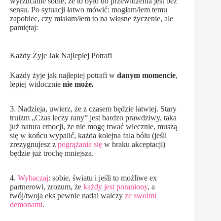
wyrzucanie sobie, że to było do przewidzenia jest bez
sensu. Po sytuacji łatwo mówić: mogłam/łem temu
zapobiec, czy miałam/łem to na własne życzenie, ale
pamiętaj:
Każdy Żyje Jak Najlepiej Potrafi
Każdy żyje jak najlepiej potrafi w
danym momencie
,
lepiej widocznie
nie może.
3. Nadzieja, uwierz, że z czasem będzie łatwiej. Stary
truizm „Czas leczy rany” jest bardzo prawdziwy, taka
już natura emocji, że nie mogę trwać wiecznie, muszą
się w końcu wypalić, każda kolejna fala bólu (jeśli
zrezygnujesz z
pogrążania się
w braku akceptacji)
będzie już trochę mniejsza.
4.
Wybaczaj
: sobie, światu i jeśli to możliwe ex
partnerowi, zrozum, że
każdy jest poraniony
, a
twój/twoja eks pewnie nadal walczy
ze swoimi
demonami
.