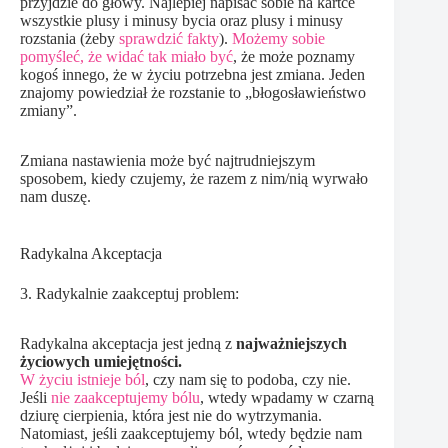
przyjdzie do głowy. Najlepiej napisać sobie na kartce
wszystkie plusy i minusy bycia oraz plusy i minusy
rozstania (żeby
sprawdzić fakty
).
Możemy sobie
pomyśleć, że widać tak miało być
, że może poznamy
kogoś innego, że w życiu potrzebna jest zmiana. Jeden
znajomy powiedział że rozstanie to „błogosławieństwo
zmiany”.
Zmiana nastawienia może być najtrudniejszym
sposobem, kiedy czujemy, że razem z nim/nią wyrwało
nam duszę.
Radykalna Akceptacja
3. Radykalnie zaakceptuj problem:
Radykalna akceptacja jest jedną z
najważniejszych
życiowych umiejętności.
W życiu istnieje ból
, czy nam się to podoba, czy nie.
Jeśli
nie zaakceptujemy bólu
, wtedy wpadamy w czarną
dziurę cierpienia, która jest nie do wytrzymania.
Natomiast, jeśli zaakceptujemy ból, wtedy będzie nam