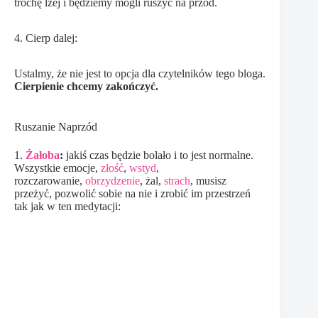
trochę lżej i będziemy mogli ruszyć na przód.
4. Cierp dalej:
Ustalmy, że nie jest to opcja dla czytelników tego bloga.
Cierpienie chcemy zakończyć.
Ruszanie Naprzód
1.
Żałoba
:
jakiś czas będzie bolało i to jest normalne.
Wszystkie emocje,
złość
,
wstyd
,
rozczarowanie,
obrzydzenie
, żal,
strach
, musisz
przeżyć, pozwolić sobie na nie i zrobić im przestrzeń
tak jak w ten medytacji: