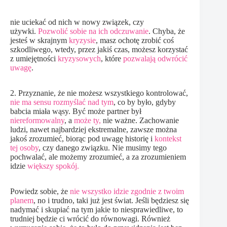
nie uciekać od nich w nowy związek, czy
używki.
Pozwolić sobie na ich odczuwanie
. Chyba, że
jesteś w skrajnym
kryzysie
, masz ochotę zrobić coś
szkodliwego, wtedy, przez jakiś czas, możesz korzystać
z umiejętności
kryzysowych
, które
pozwalają odwrócić
uwagę
.
2. Przyznanie, że nie możesz wszystkiego kontrolować,
nie ma sensu rozmyślać nad tym
, co by było, gdyby
babcia miała wąsy. Być może partner był
niereformowalny
, a
może ty,
nie ważne. Zachowanie
ludzi, nawet najbardziej ekstremalne, zawsze można
jakoś zrozumieć, biorąc pod uwagę historię i
kontekst
tej osoby
, czy danego związku. Nie musimy tego
pochwalać, ale możemy zrozumieć, a za zrozumieniem
idzie
większy spokój.
Powiedz sobie, że
nie wszystko idzie zgodnie z twoim
planem
, no i trudno, taki już jest świat. Jeśli będziesz się
nadymać i skupiać na tym jakie to niesprawiedliwe, to
trudniej będzie ci wrócić do równowagi. Również