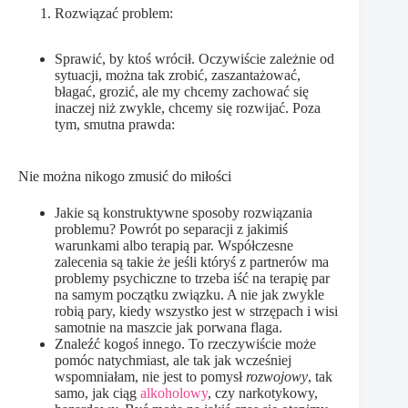
Rozwiązać problem:
Sprawić, by ktoś wrócił. Oczywiście zależnie od
sytuacji, można tak zrobić, zaszantażować,
błagać, grozić, ale my chcemy zachować się
inaczej niż zwykle, chcemy się rozwijać. Poza
tym, smutna prawda:
Nie można nikogo zmusić do miłości
Jakie są konstruktywne sposoby rozwiązania
problemu? Powrót po separacji z jakimiś
warunkami albo terapią par. Współczesne
zalecenia są takie że jeśli któryś z partnerów ma
problemy psychiczne to trzeba iść na terapię par
na samym początku związku. A nie jak zwykle
robią pary, kiedy wszystko jest w strzępach i wisi
samotnie na maszcie jak porwana flaga.
Znaleźć kogoś innego. To rzeczywiście może
pomóc natychmiast, ale tak jak wcześniej
wspomniałam, nie jest to pomysł
rozwojowy
, tak
samo, jak ciąg
alkoholowy
, czy narkotykowy,