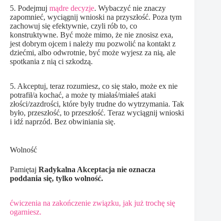
5. Podejmuj
mądre decyzje
. Wybaczyć nie znaczy
zapomnieć, wyciągnij wnioski na przyszłość. Poza tym
zachowuj się efektywnie, czyli rób to, co
konstruktywne. Być może mimo, że nie znosisz exa,
jest dobrym ojcem i należy mu pozwolić na kontakt z
dziećmi, albo odwrotnie, być może wyjesz za nią, ale
spotkania z nią ci szkodzą.
5. Akceptuj, teraz rozumiesz, co się stało, może ex nie
potrafił/a kochać, a może ty miałaś/miałeś ataki
złości/zazdrości, które były trudne do wytrzymania. Tak
było, przeszłość, to przeszłość. Teraz wyciągnij wnioski
i idź naprzód. Bez obwiniania się.
Wolność
Pamiętaj
Radykalna Akceptacja nie oznacza
poddania się, tylko wolność.
ćwiczenia na zakończenie związku, jak już trochę się
ogarniesz.