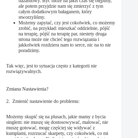
hazardowy. Być może na jakiś czas się otępimy,
ale potem przyjdzie nam się zmierzyć z tym
całym dodatkowym bałaganem, który
stworzyliśmy.
Możemy zapytać, czy jest cokolwiek, co możemy
zrobić, na przykład: mieszkać oddzielnie, pójść
na terapię, pójść na terapię par, niestety druga
strona może nie chcieć tego rozwiązania i
jakkolwiek rozdziera nam to serce, nic na to nie
poradzimy.
Tak więc, jest to sytuacja często z kategorii nie
rozwiązywalnych.
Zmiana Nastawienia?
2. Zmienić nastawienie do problemu:
Możemy skupić się na plusach, jakie mamy z bycia
singlem: nie muszę się dostosowywać, malować, nie
muszę gotować, mogę częściej się widywać z
kumplami, rozrzucać skarpety, czy cokolwiek, co mi