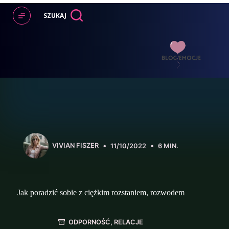
Przejdź
do
SZUKAJ
treści
VIVIAN FISZER
11/10/2022
6 MIN.
Jak poradzić sobie z ciężkim rozstaniem, rozwodem
ODPORNOŚĆ
,
RELACJE