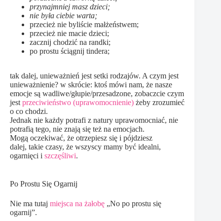
przynajmniej masz dzieci;
nie była ciebie warta;
przecież nie byliście małżeństwem;
przecież nie macie dzieci;
zacznij chodzić na randki;
po prostu ściągnij tindera;
tak dalej, unieważnień jest setki rodzajów. A czym jest
unieważnienie? w skrócie: ktoś mówi nam, że nasze
emocje są wadliwe/głupie/przesadzone, zobaczcie czym
jest
przeciwieństwo (uprawomocnienie)
żeby zrozumieć
o co chodzi.
Jednak nie każdy potrafi z natury uprawomocniać, nie
potrafią tego, nie znają się też na emocjach.
Mogą oczekiwać, że otrzepiesz się i pójdziesz
dalej, takie czasy, że wszyscy mamy być idealni,
ogarnięci i
szczęśliwi
.
Po Prostu Się Ogarnij
Nie ma tutaj
miejsca na żałobę
„No po prostu się
ogarnij”.