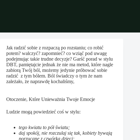
Jak radzić sobie z rozpaczą po rozstaniu; co robić
potem? walczyć? zapomnieć? co wziąć pod uwagę
podejmując takie trudne decyzje? Garść porad w stylu
DBT, pamiętajcie jednak że nie ma metod, które nagle
zabiorą Twój ból, możemy jedynie próbować sobie
radzić z tym bólem. Ból świadczy o tym że nam
zależało, że naprawdę kochaliśmy,
Otoczenie, Które Unieważnia Twoje Emocje
Ludzie mogą powiedzieć coś w stylu:
tego kwiatu to pół światu;
daj spokój, nie rozczulaj się tak, kobiety bywają
porzucane z czwórką dzieci;