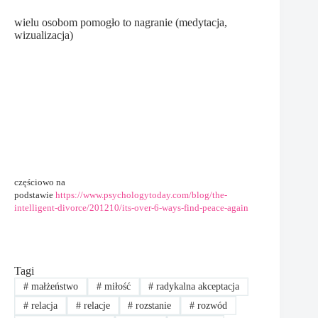
wielu osobom pomogło to nagranie (medytacja,
wizualizacja)
częściowo na
podstawie
https://www.psychologytoday.com/blog/the-
intelligent-divorce/201210/its-over-6-ways-find-peace-again
Tagi
#
małżeństwo
#
miłość
#
radykalna akceptacja
#
relacja
#
relacje
#
rozstanie
#
rozwód