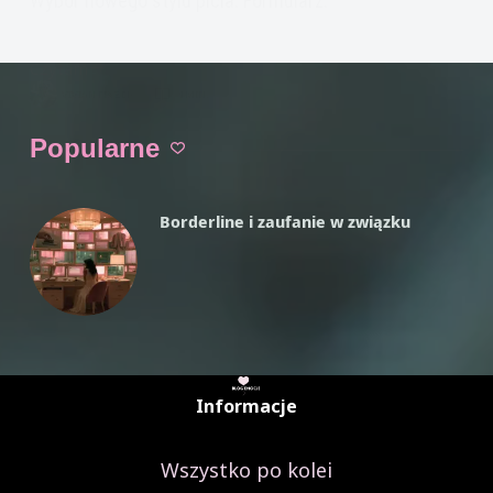
Wybór nowego stylu picia. Formularz.
Czytam
Kontrolowanie
VIVIAN FISZER
4 MIN.
Picia.
Wybór
Popularne
celu.
Borderline i zaufanie w związku
Informacje
Wszystko po kolei