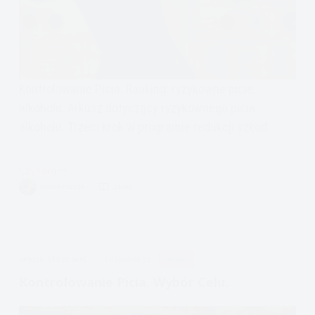
Kontrolowanie Picia. Ranking: ryzykowne picie
alkoholu. Arkusz dotyczący ryzykownego picia
alkoholu. Trzeci krok w programie redukcji szkód.
Czytam
Kontrolowanie
VIVIAN FISZER
2 MIN.
Picia.
ryzykowne
picie
APDEJT:
STY 25, 2016
FORMULARZE
UŻYWKI
Kontrolowanie Picia. Wybór Celu.