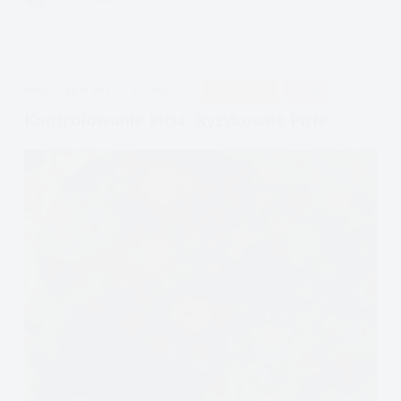
picia:
Stwórz
plan
APDEJT:
CZE 29, 2018
FORMULARZE
ULECZ SIĘ SAM
UŻYWKI
Kontrolowanie Picia. Ryzykowne Picie