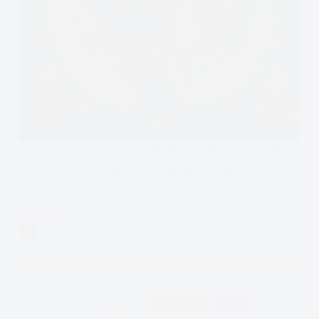
Na czym polega program HAMS - redukcji szkód dla
osób, które chcą ograniczyć picie alkoholu.
Czytam
Kontrolowanie
VIVIAN FISZER
4 MIN.
picia,
czyli
redukcja
szkód
APDEJT:
KWI 6, 2021
PROBLEMY
ULECZ SIĘ SAM
UŻYWKI