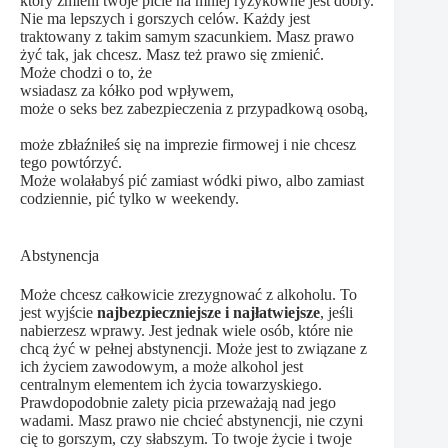
który zmieni twoje picie na mniej ryzykowne jest dobry.
Nie ma lepszych i gorszych celów. Każdy jest
traktowany z takim samym szacunkiem. Masz prawo
żyć tak, jak chcesz. Masz też prawo się zmienić.
Może chodzi o to, że
wsiadasz za kółko pod wpływem,
może o seks bez zabezpieczenia z przypadkową osobą,
może zbłaźniłeś się na imprezie firmowej i nie chcesz
tego powtórzyć.
Może wolałabyś pić zamiast wódki piwo, albo zamiast
codziennie, pić tylko w weekendy.
Abstynencja
Może chcesz całkowicie zrezygnować z alkoholu. To
jest wyjście
najbezpieczniejsze i najłatwiejsze
, jeśli
nabierzesz wprawy. Jest jednak wiele osób, które nie
chcą żyć w pełnej abstynencji. Może jest to związane z
ich życiem zawodowym, a może alkohol jest
centralnym elementem ich życia towarzyskiego.
Prawdopodobnie zalety picia przeważają nad jego
wadami. Masz prawo nie chcieć abstynencji, nie czyni
cię to gorszym, czy słabszym. To twoje życie i twoje