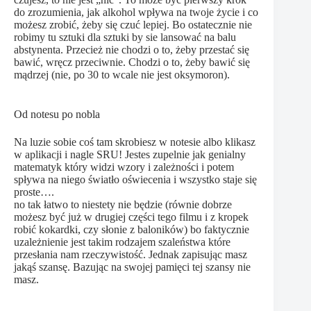
do zrozumienia, jak alkohol wpływa na twoje życie i co
możesz zrobić, żeby się czuć lepiej. Bo ostatecznie nie
robimy tu sztuki dla sztuki by sie lansować na balu
abstynenta. Przecież nie chodzi o to, żeby przestać się
bawić, wręcz przeciwnie. Chodzi o to, żeby bawić się
mądrzej (nie, po 30 to wcale nie jest oksymoron).
Od notesu po nobla
Na luzie sobie coś tam skrobiesz w notesie albo klikasz
w aplikacji i nagle SRU! Jestes zupelnie jak genialny
matematyk który widzi wzory i zależności i potem
spływa na niego światło oświecenia i wszystko staje się
proste….
no tak łatwo to niestety nie będzie (równie dobrze
możesz być już w drugiej części tego filmu i z kropek
robić kokardki, czy słonie z baloników) bo faktycznie
uzależnienie jest takim rodzajem szaleństwa które
przesłania nam rzeczywistość. Jednak zapisując masz
jakąś szansę. Bazując na swojej pamięci tej szansy nie
masz.