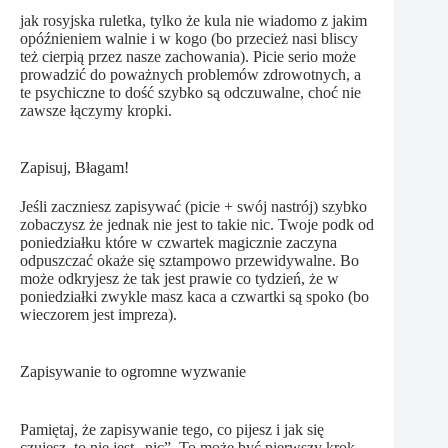
jak rosyjska ruletka, tylko że kula nie wiadomo z jakim
opóźnieniem walnie i w kogo (bo przecież nasi bliscy
też cierpią przez nasze zachowania). Picie serio może
prowadzić do poważnych problemów zdrowotnych, a
te psychiczne to dość szybko są odczuwalne, choć nie
zawsze łączymy kropki.
Zapisuj, Błagam!
Jeśli zaczniesz zapisywać (picie + swój nastrój) szybko
zobaczysz że jednak nie jest to takie nic. Twoje podk od
poniedziałku które w czwartek magicznie zaczyna
odpuszczać okaże się sztampowo przewidywalne. Bo
może odkryjesz że tak jest prawie co tydzień, że w
poniedziałki zwykle masz kaca a czwartki są spoko (bo
wieczorem jest impreza).
Zapisywanie to ogromne wyzwanie
Pamiętaj, że zapisywanie tego, co pijesz i jak się
czujesz, to nie jest „nic”. To może być pierwszy krok