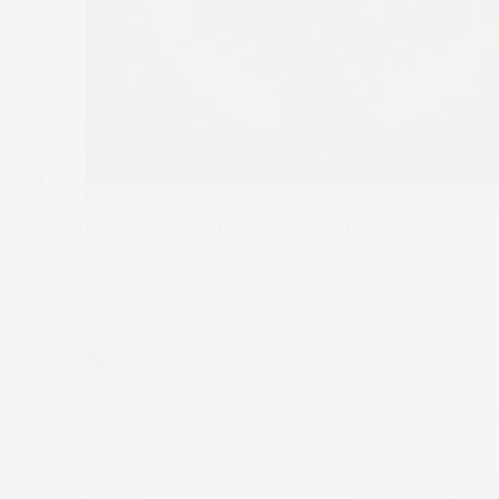
rzy
Na czym polega program HAMS - redukcji szkód dla
które chcą ograniczyć picie alkoholu.
Czytam
Kontrolowanie
VIVIAN FISZER
4 MIN.
picia,
czyli
redukcja
szkód
2021
APDEJT:
CZE 29, 2018
ULECZ SIĘ SAM
UŻYWKI
FORMULARZE
ULECZ SIĘ SAM
UŻYWK