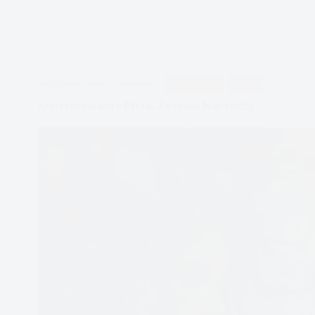
APDEJT:
KWI 7, 2024
PROBLEMY
ULECZ SIĘ SAM
UŻYWKI
Kontrolowanie Picia. Zestaw Narzędzi