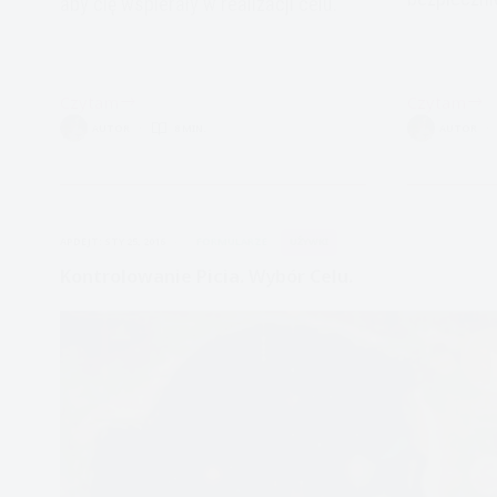
aby cię wspierały w realizacji celu.
Czytam
Czytam
Kontrolowanie
Kontrolowa
AUTOR
8 MIN.
AUTOR
picia.
picia:
Abstynencja
Stwórz
na
plan
próbę
APDEJT:
STY 25, 2016
FORMULARZE
UŻYWKI
i
zmiana
Kontrolowanie Picia. Wybór Celu.
przekonań