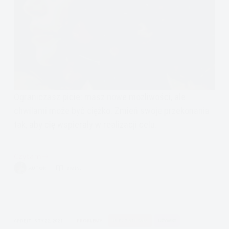
Ograniczasz picie: masz nowe możliwości, ale
chwilami może być ciężko. Zmień swoje przekonania
tak, aby cię wspierały w realizacji celu.
Czytam
Kontrolowanie
AUTOR
8 MIN.
picia.
Abstynencja
na
próbę
APDEJT:
STY 22, 2021
PROBLEMY
ULECZ SIĘ SAM
UŻYWKI
i