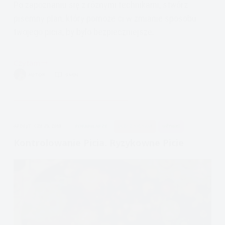
Po zapoznaniu się z różnymi technikami, stwórz
pisemny plan, który pomoże ci w zmianie sposobu
twojego picia, by było bezpieczniejsze.
Czytam
Kontrolowanie
AUTOR
9 MIN.
picia:
Stwórz
plan
APDEJT:
CZE 29, 2018
FORMULARZE
ULECZ SIĘ SAM
UŻYWKI
Kontrolowanie Picia. Ryzykowne Picie