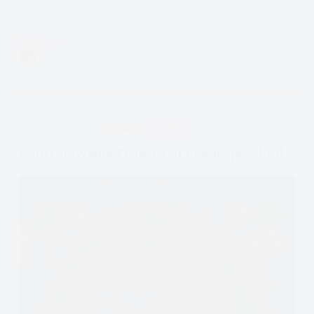
Czytam
Kontrolowanie
AUTOR
12 MIN.
picia.
Zestaw
narzędzi
APDEJT:
KWI 6, 2024
PROBLEMY
UŻYWKI
Kontrolowanie Picia, Czyli Redukcja Szkód