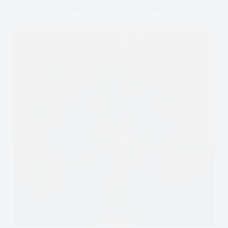
zmiana
Kontrolowanie Picia: Stwórz Plan
przekonań