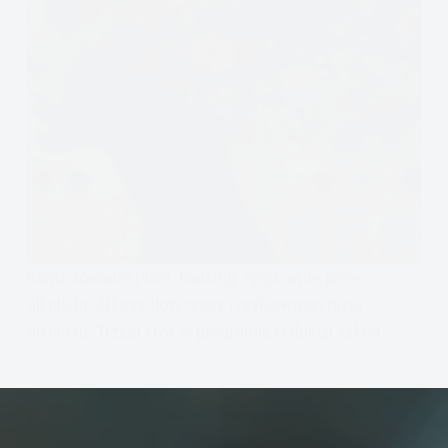
Kontrolowanie Picia. Ranking: ryzykowne picie
alkoholu. Arkusz dotyczący ryzykownego picia
alkoholu. Trzeci krok w programie redukcji szkód.
Czytam
Kontrolowanie
VIVIAN FISZER
2 MIN.
Picia.