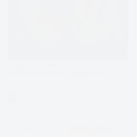
Na czym polega program HAMS - redukcji szkód dla
osób, które chcą ograniczyć picie alkoholu.
Czytam
Kontrolowanie
VIVIAN FISZER
4 MIN.
picia,
czyli
redukcja
szkód
APDEJT:
LUT 7, 2024
FORMULARZE
ULECZ SIĘ SAM
UŻYWKI