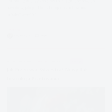
Formularz analizy kosztów i strat zmiany swoich
nawyków, jaki jest koszt mojego zachowania
problemowego?
Czytam
Kontrolowanie
VIVIAN FISZER
4 MIN.
picia.
Analiza
kosztów
APDEJT:
GRU 22, 2023
EMOCJE
ODPORNOŚĆ
RELACJE
Jak Przetrwać Sylwestra? Nowy Rok -
Instrukcja Przetrwania: