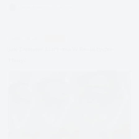
Dlaczego
ZUZANNA KALINOWSKA
5 MIN.
warto
się
wysypiać
APDEJT:
STY 14, 2019
AKCEPTACJI
Jak Zamienić Marzenia W Realistyczne
Plany?