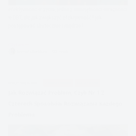
efektywność w życiu, jedna z umiejętności uważności
w DBT, ale jak zwiększyć efektywność? jak
postępować skutecznie i mądrze?
Czytam
jak
MARYSIA CZARNECKA
11 MIN.
zwiększyć
efektywność?
APDEJT:
MAJ 26, 2021
PODCAST EMOCJE
ULECZ SIĘ SAM
Jak Rozwiązać Problem, Czyli Nr 1 Z
Czterech Sposobów Rozwiązania Każdego
Problemu