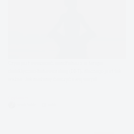
Czym jest uważność, mindfulness w terapii
dialektyczno-behawioralnej (DBT), dlaczego jest tak
ważna. Jak możemy ćwiczyć swój umysł.
Czytam
Jak
VIVIAN FISZER
0 MIN.
ćwiczyć
uważność
w
stylu