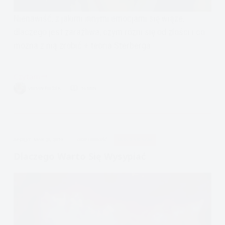
Nienawiść, z jakimi innymi emocjami się wiąże,
dlaczego jest zaraźliwa, czym różni się od złości i co
można z nią zrobić + teoria Sterberga
Czytam
Encyklopedia
VIVIAN FISZER
16 MIN.
Emocji:
Nienawiść
APDEJT:
MAR 25, 2019
ODPORNOŚĆ
ULECZ SIĘ SAM
Dlaczego Warto Się Wysypiać