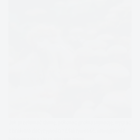
Jak przełamać dumę, pokonać prokrastynację, wygrać
z brakiem decyzyjności? Efektywność, umiejętność
behawioralna służy właśnie temu.