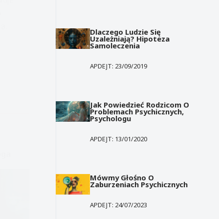
o
a.
Dlaczego Ludzie Się
Uzależniają? Hipoteza
Samoleczenia
APDEJT:
23/09/2019
Jak Powiedzieć Rodzicom O
Problemach Psychicznych,
Psychologu
APDEJT:
13/01/2020
oga
Mówmy Głośno O
Zaburzeniach Psychicznych
APDEJT:
24/07/2023