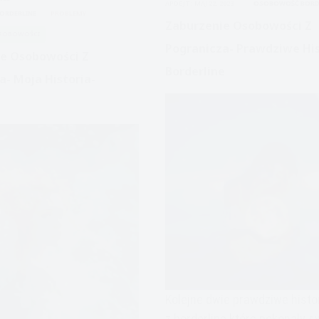
APDEJT:
MAJ 22, 2023
OSOBOWOŚĆ BORD
historia
ORDERLINE
PROBLEMY
Kate
Zaburzenie Osobowości Z
OSOBOWOŚCI
Pogranicza- Prawdziwe His
e Osobowości Z
Borderline
a- Moja Historia-
Kolejne dwie prawdziwe histo
z borderline które pokonały s