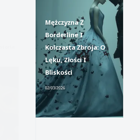
Mężczyzna Z
Borderline I
Kolczasta Zbroja: O
storia
Lęku, Złości I
Bliskości
02/03/2026