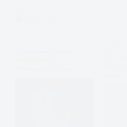
Czytam
Profesor
VIVIAN FISZER
3 MIN.
Marsha
Linehan
wyjawia
własne
APDEJT:
MAR 16, 2022
APDEJT:
SIE 2, 20
zmagania
OSOBOWOŚĆ BORDERLINE
PROBLEMY
z
Zaburzeni
ZABURZENIA OSOBOWOŚCI
zaburzeniem
Pogranicz
BPD- Moja Historia- Ruda
borderline
Hubista