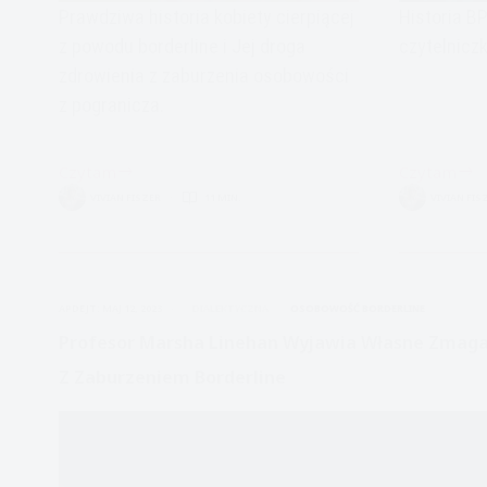
Prawdziwa historia kobiety cierpiącej
Historia B
z powodu borderline i Jej droga
czytelniczk
zdrowienia z zaburzenia osobowości
z pogranicza.
Czytam
Czytam
Zaburzenie
Zaburzenie
VIVIAN FISZER
11 MIN.
VIVIAN FIS
Osobowości
Osobowośc
z
z
Pogranicza-
Pogranicza
Moja
Moja
APDEJT:
MAJ 12, 2023
DIALEKTYCZNA
OSOBOWOŚĆ BORDERLINE
historia:
historia-
Czarna
Metafora
Profesor Marsha Linehan Wyjawia Własne Zmaga
Owca
Z Zaburzeniem Borderline