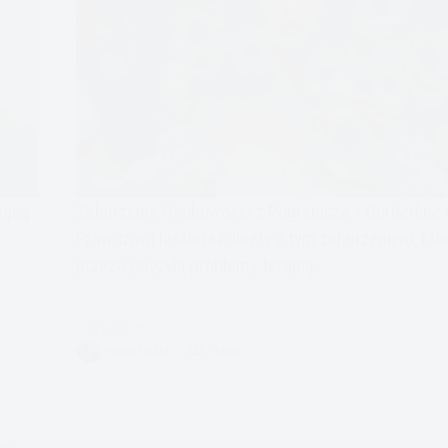
piącą
Zaburzenie Osobowości z Pogranicza = Borderline 
Prawdziwa historia kobiety z tym zaburzeniem, któ
przezwyciężyła problemy terapią.
Czytam
Zaburzenie
VIVIAN FISZER
18 MIN.
Osobowości
z
Pogranicza-
Moja
2023