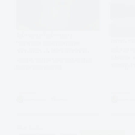
Zaburzenie Osobowości z
Kolejna his
Pogranicza. Ruda, prawdziwa,
zaburzenie
dramatyczna historia borderline i
odważna, w
tego jak terapia może pomóc przy
nadzieję, k
burzliwych emocjach.
Czytam
Czytam
BPD-
Zaburzenie
VIVIAN FISZER
20 MIN.
VIVIAN FIS
Moja
Osobowośc
historia-
z
Ruda
Pogranicza
Moja
APDEJT:
SIE 2, 2020
historia-
OSOBOWOŚĆ BORDERLINE
PROBLEMY
ZABURZENIA OSOBOWOŚCI