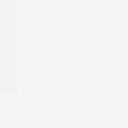
ez
zeniem z
nia.