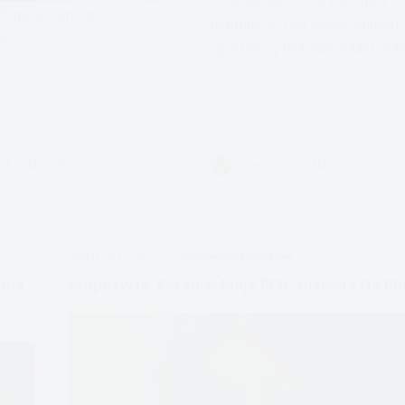
PD nadesłana przez
demony, w tym jedna znaneg
ę.
sportowcy Brandona Marshall
Czytam
Zaburzenie
ZER
6 MIN.
VIVIAN FISZER
19 MIN.
i
Osobowości
z
-
Pogranicza-
Prawdziwe
APDEJT:
CZE 10, 2022
OSOBOWOŚĆ BORDERLINE
historie
Borderline
nia
Propozycja, Pytanie: Moje BPD- Historia Na Bl