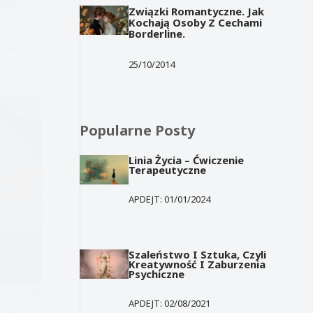
ERLINE
Związki Romantyczne. Jak
Kochają Osoby Z Cechami
Borderline.
torie
25/10/2014
Popularne Posty
Linia Życia – Ćwiczenie
Terapeutyczne
APDEJT:
01/01/2024
Szaleństwo I Sztuka, Czyli
Kreatywność I Zaburzenia
Psychiczne
rie osób
APDEJT:
02/08/2021
woje