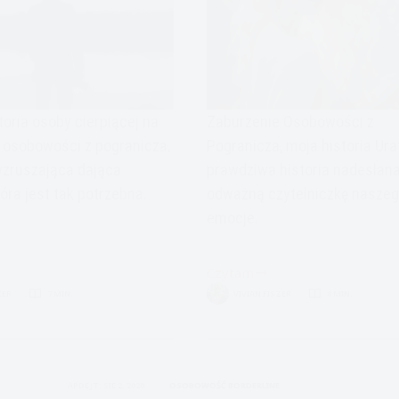
toria osoby cierpiącej na
Zaburzenie Osobowości z
 osobowości z pogranicza,
Pogranicza, moja historia Ura
zruszająca dająca
prawdziwa historia nadesłana
tóra jest tak potrzebna.
odważną czytelniczkę naszeg
emocje.
Czytam
Zaburzenie
ZER
7 MIN.
VIVIAN FISZER
8 MIN.
i
Osobowości
z
-
Pogranicza-
Moja
APDEJT:
SIE 2, 2020
OSOBOWOŚĆ BORDERLINE
historia-