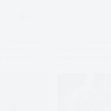
Czytam
Propozycja,
VIVIAN FISZER
4 MIN.
pytanie:
Moje
BPD-
historia
20
OSOBOWOŚĆ BORDERLINE
APDEJT:
SIE 2, 2020
OSOBOWOŚĆ BORDER
na
bloga
e Osobowości Z
Zaburzenie Osobowości Z
a- Moja Historia-
Pogranicza- Moja Historia-
Mnie