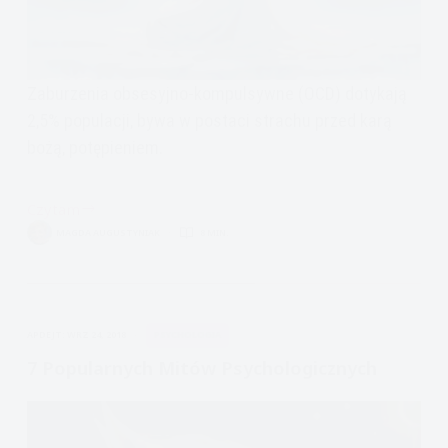
Zaburzenia obsesyjno-kompulsywne (OCD) dotykają
2,5% populacji, bywa w postaci strachu przed karą
bożą, potępieniem.
Czytam
Zaburzenia
MAGDA AUGUSTYNIAK
8 MIN.
obsesyjno-
kompulsywne
na
tle
APDEJT:
WRZ 24, 2018
PSYCHOLOGIA
religijnym
7 Popularnych Mitów Psychologicznych