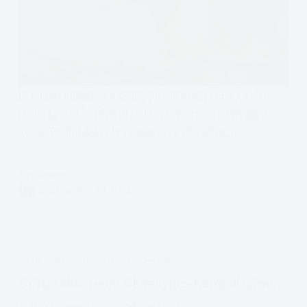
Dzisiaj pogadamy o pracy poznawczej (CBT), która
również jest bardzo przydatna w zmianie swojego
życia. Będą konkrety i ćwiczenia do domu ;)
Czytam
Terapia
VIVIAN FISZER
16 MIN.
poznawczo-
behawioralna
ćwiczenia:
negatywne
APDEJT:
GRU 18, 2021
LĘKOWE
PROBLEMY
myśli,
schematy
OCD, Zaburzenie Obsesyjno-Kompulsyjne,