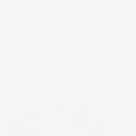
Jak walczyć z problemem? Terapia poznawczo-
behawioralna trzeciej Fali (DBT, ACT, CFT).
Czytam
OCD,
AUTOR
36 MIN.
zaburzenie
obsesyjno-
kompulsyjne,
jak
APDEJT:
CZE 21, 2021
EMOCJE
walczyć
z
Myślenie I Emocje: Zniekształcenia
problemem?
Myślenia, Heurystyki