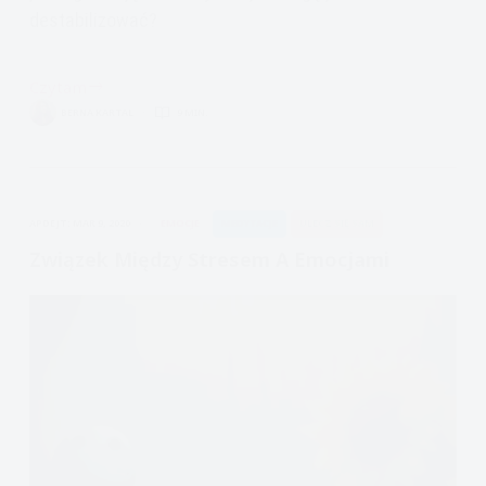
destabilizować?
Czytam
Zaburzenia
BERNA KARTAL
9 MIN.
Osobowości
i
schematy
Younga
APDEJT:
MAR 9, 2020
EMOCJE
MEDYTACJE
ULECZ SIĘ SAM
Związek Między Stresem A Emocjami