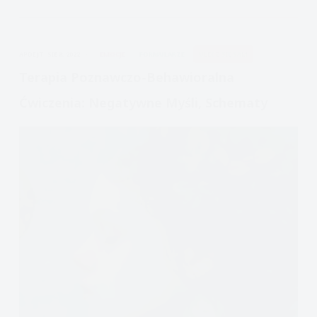
odcinek
Trzeci:
Czytanie
APDEJT:
SIE 8, 2022
EMOCJE
FORMULARZE
ULECZ SIĘ SAM
w
Myślach
Terapia Poznawczo-Behawioralna
Ćwiczenia: Negatywne Myśli, Schematy