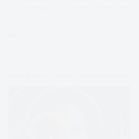
objaw transdiagnostyczny, ćwiczenia radzenia sobie.
Czytam
Zniekształcenia
VIVIAN FISZER
9 MIN.
myślenia
4:
Katastrofizacja
oraz
APDEJT:
CZE 24, 2019
FORMULARZE
STRACH
Katastrofizacja
bólu
Super Skaner, Czyli Na Co Zwracamy Uwagę