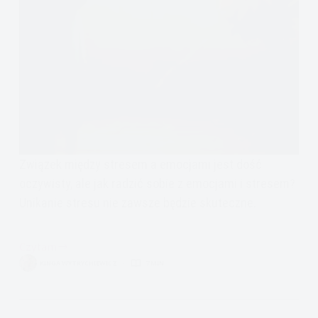
Związek między stresem a emocjami jest dość
oczywisty, ale jak radzić sobie z emocjami i stresem?
Unikanie stresu nie zawsze będzie skuteczne.
Czytam
Związek
KINGA WYTRYCHIEWICZ
7 MIN.
między
stresem
a