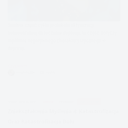
Siódma część cyklu protokołu aktywizacji
behawioralnej do leczenia depresji, ta część dotyczy
myślenia negatywnego charakterystycznego w
depresji.
Czytam
Aktywizacja
VIVIAN FISZER
16 MIN.
behawioralna
w
depresji
nr
APDEJT:
GRU 15, 2019
EMOCJE
PROBLEMY
ULECZ SIĘ SAM
7
–
Zniekształcenia Myślenia 4: Katastrofizacja
Nawyki
Oraz Katastrofizacja Bólu
Myślenia,