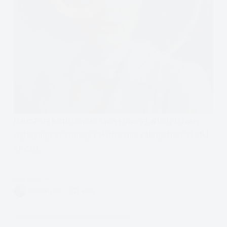
Naucz się kontrolować swoją uwagę, wtedy łatwiej
wyregulujesz emocje i skutecznie załagodzisz skutki
stresu.
Czytam
Super
VIVIAN FISZER
4 MIN.
skaner,
czyli
na