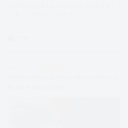
przekonania społeczne są niezwykle powszechne i
trwałe. Warto im rzucić wyzwanie.
Czytam
7
ANTONI GŁAZ
5 MIN.
popularnych
mitów
psychologicznych
APDEJT:
LUT 12, 2018
ULECZ SIĘ SAM
Zniekształcenia Myślenia Odcinek Pierwszy:
Myślenie Czarno Białe