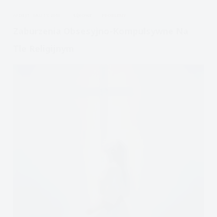
co
APDEJT:
GRU 17, 2018
LĘKOWE
PROBLEMY
zwracamy
uwagę
Zaburzenia Obsesyjno-Kompulsywne Na
Tle Religijnym