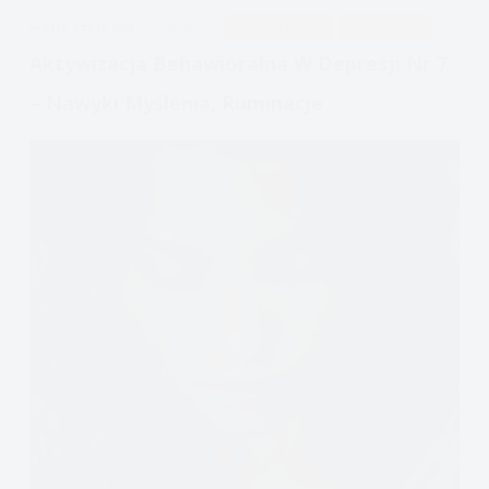
emocjami
APDEJT:
STY 31, 2020
DEPRESJA
PODCAST EMOCJE
ULECZ SIĘ SAM
Aktywizacja Behawioralna W Depresji Nr 7
– Nawyki Myślenia, Ruminacje