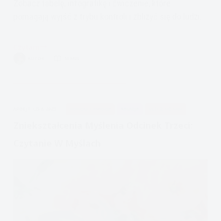
Zobacz tabelę, infografikę i ćwiczenie, które
pomagają wyjść z trybu kontroli i zbliżyć się do ludzi.
Czytam
Ruminacja
AUTOR
10 MIN.
vs
Samodociekanie:
ćwiczenie
RO
APDEJT:
LIS 6, 2023
PODCAST EMOCJE
RELACJE
ULECZ SIĘ SAM
DBT
Zniekształcenia Myślenia Odcinek Trzeci:
Czytanie W Myślach