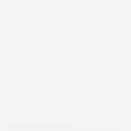
Dlaczego niektóre osoby odczuwają ból i dyskomfort
kiedy są komplementowane? Jak stworzyć relację z
osobą, którą nie lubi być chwalona?
Czytam
Nie
AUTOR
11 MIN.
lubię
komplementów
APDEJT:
LIS 9, 2020
PSYCHOTERAPIA
ZABURZENIA OSOBOWOŚCI
Zaburzenia Osobowości I Schematy Younga