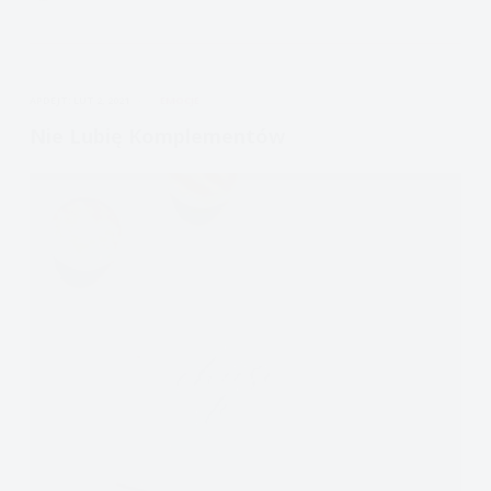
Emocje:
zniekształcenia
myślenia,
APDEJT:
LUT 2, 2021
EMOCJE
heurystyki
Nie Lubię Komplementów