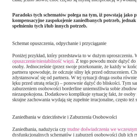
Paradoks tych schematów polega na tym, iż powstają jako 
kompensacyjne zaspokojenie zaniedbanych potrzeb, jednak
spełnieniu tych i/lub innych potrzeb.
Schemat opuszczenia, odpychanie i przyciąganie
Poniżej przykład, który przedstawia to w dużym uproszczeniu.
opuszczenie/niestabilność więzi.
Z tego powodu może dążyć do za
osoby. Jednocześnie (przez swoje przekonanie, że każdy w koń
partnera spowoduje, że odczuje silny lęk przed odrzuceniem. 
zdystansować się od partnera. W tej sytuacji druga osoba równ
lęku przed utratą relacji) – ponownie dążyć do bliskości. Tym 
zaburzeniem osobowości borderline uniemożliwia sobie zbudowanie 
niezaspokojona. Dodatkowo komplikuje sytuację fakt, że osob
skrajne zachowania wydają się zupełnie irracjonalne, często też
Zaniedbania w dzieciństwie i Zaburzenia Osobowości
Zaniedbania, nadużycia czy
trudne doświadczenia we wczesny
dysfunkcjonalnych schematów i zaburzeń osobowości (lub ich rys