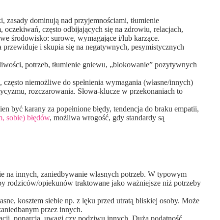
, zasady dominują nad przyjemnościami, tłumienie
oczekiwań, często odbijających się na zdrowiu, relacjach,
owe środowisko: surowe, wymagające i/lub karzące.
 przewiduje i skupia się na negatywnych, pesymistycznych
iwości, potrzeb, tłumienie gniewu, „blokowanie” pozytywnych
 często niemożliwe do spełnienia wymagania (własne/innych)
tycyzmu, rozczarowania. Słowa-klucze w przekonaniach to
en być karany za popełnione błędy, tendencja do braku empatii,
, sobie) błędów
, możliwa wrogość, gdy standardy są
ie na innych, zaniedbywanie własnych potrzeb. W typowym
y rodziców/opiekunów traktowane jako ważniejsze niż potrzeby
e, kosztem siebie np. z lęku przed utratą bliskiej osoby. Może
 zaniedbanym przez innych.
cji, poparcia, uwagi czy podziwu innych. Duża podatność