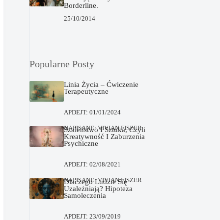
Borderline.
25/10/2014
Popularne Posty
Linia Życia – Ćwiczenie
Terapeutyczne
APDEJT:
01/01/2024
NAPISANE:
VIVIAN FISZER
Szaleństwo I Sztuka, Czyli
Kreatywność I Zaburzenia
Psychiczne
APDEJT:
02/08/2021
NAPISANE:
VIVIAN FISZER
Dlaczego Ludzie Się
Uzależniają? Hipoteza
Samoleczenia
APDEJT:
23/09/2019