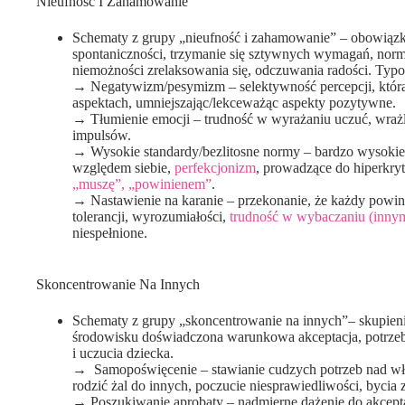
Nieufność I Zahamowanie
Schematy z grupy „nieufność i zahamowanie” – obowiązki
spontaniczności, trzymanie się sztywnych wymagań, norm, 
niemożności zrelaksowania się, odczuwania radości. Typ
→ Negatywizm/pesymizm – selektywność percepcji, która
aspektach, umniejszając/lekceważąc aspekty pozytywne.
→ Tłumienie emocji – trudność w wyrażaniu uczuć, wrażl
impulsów.
→ Wysokie standardy/bezlitosne normy – bardzo wysokie,
względem siebie,
perfekcjonizm
, prowadzące do hiperkry
„muszę”, „powinienem”
.
→ Nastawienie na karanie – przekonanie, że każdy powini
tolerancji, wyrozumiałości,
trudność w wybaczaniu (innym
niespełnione.
Skoncentrowanie Na Innych
Schematy z grupy „skoncentrowanie na innych”– skupien
środowisku doświadczona warunkowa akceptacja, potrzeb
i uczucia dziecka.
→ Samopoświęcenie – stawianie cudzych potrzeb nad własn
rodzić żal do innych, poczucie niesprawiedliwości, bycia
→ Poszukiwanie aprobaty – nadmierne dążenie do akcepta