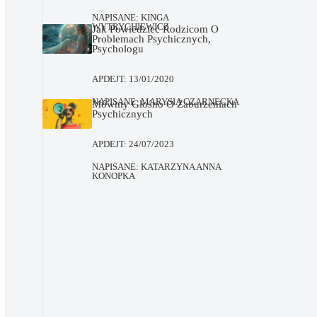
NAPISANE:
KINGA
WYTRYCHIEWICZ
Jak Powiedzieć Rodzicom O
Problemach Psychicznych,
Psychologu
APDEJT:
13/01/2020
NAPISANE:
MARYSIA CZARNECKA
Mówmy Głośno O Zaburzeniach
Psychicznych
APDEJT:
24/07/2023
NAPISANE:
KATARZYNA ANNA
KONOPKA