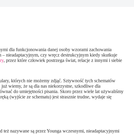
nymi dla funkcjonowania danej osoby wzorami zachowania
 – nieadaptacyjnym, czy wręcz destrukcyjnym kiedy skutkuje
ry
, przez które człowiek postrzega świat, relacje z innymi i siebie
ulary, których nie możemy zdjąć. Sztywność tych schematów
już wiemy, że są dla nas niekorzystne, szkodliwe dla
ównać do umiejętności pisania. Skoro przez wiele lat używaliśmy
ręką (wyjście ze schematu) jest strasznie trudne, wydaje się
tąd też nazywane są przez Younga wczesnymi, nieadaptacyjnymi