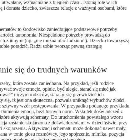
 utrwalane, wzmacniane z biegiem czasu. Istotną rolę w ich
 dorasta dziecko, zwłaszcza relacje z ważnymi osobami, które
chematów to środowisko zaniedbujące podstawowe potrzeby
wartości, autonomia. Niespełnione potrzeby prowadzą do
ach z innymi (np. „nie można ufać ludziom”). Dziecku towarzyszą
 sobie poradzić. Radzi sobie tworząc pewną strategię
nie się do trudnych warunków
zeby, która została zaniedbana. Na przykład, jeśli rodzice
wać swoje emocje, opinie, być uległe, starać się mieć jak
kować” niczym rodziców, starając się przewidzieć ich
czy się, iż jest ona skuteczna, pozwala uniknąć wybuchów złości,
ząc sztywny wzór postępowania. W przypadku podanego przykładu
, tłumienia emocji, bezlitosnych norm. Wskutek doświadczeń z
, które aktywują schematy. Do uruchomienia powstałego wzoru
ja zostanie skojarzona z doświadczeniami w dzieciństwie, przy
ci skojarzenia. Aktywizacji schematu może dokonać nawet mały,
iana w tonie głosu rozmówcy, jego spojrzenie, mimika, pozycja
ą przez przekonania związane ze schematem.