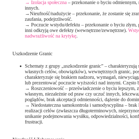
→ Izolacja społeczna
– przekonanie o byciu odmiennym, mn
innych.
→Nieufność/nadużycie – przekonanie, że zostanie się 
zaufania, podejrzliwość.
→ Poczucie wstydu/defektu – przekonanie o byciu złym, g
inni odkryją owe defekty (wewnętrzne/zewnętrzne).
Wsty
nadwrażliwość na krytykę
.
Uszkodzenie Granic
Schematy z grupy „uszkodzenie granic” – charakteryzują
własnych celów, obowiązków), wewnętrznych granic, p
charakteryzuje się brakiem nadzoru, wymagań, niewyciąg
lub prezentować poczucie wyższości nad innymi. Często b
→ Roszczeniowość – przeświadczenie o byciu lepszym, za
własnym, niezależnie od praw czy uczuć innych, lekcewa
poglądów, brak akceptacji odmienności, dążenie do domina
→ Niedostateczna samokontrola i samodyscyplina – brak kon
realizacji celów (zwłaszcza długoterminowych, nieprzyno
unikanie podejmowania wysiłku, odpowiedzialności, konf
frustracji.