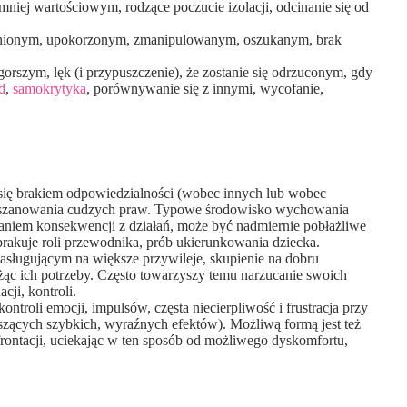
iej wartościowym, rodzące poczucie izolacji, odcinanie się od
zranionym, upokorzonym, zmanipulowanym, oszukanym, brak
orszym, lęk (i przypuszczenie), że zostanie się odrzuconym, gdy
d
,
samokrytyka
, porównywanie się z innymi, wycofanie,
 się brakiem odpowiedzialności (wobec innych lub wobec
oszanowania cudzych praw. Typowe środowisko wychowania
aniem konsekwencji z działań, może być nadmiernie pobłażliwe
rakuje roli przewodnika, prób ukierunkowania dziecka.
sługującym na większe przywileje, skupienie na dobru
żąc ich potrzeby. Często towarzyszy temu narzucanie swoich
cji, kontroli.
troli emocji, impulsów, częsta niecierpliwość i frustracja przy
szących szybkich, wyraźnych efektów). Możliwą formą jest też
rontacji, uciekając w ten sposób od możliwego dyskomfortu,