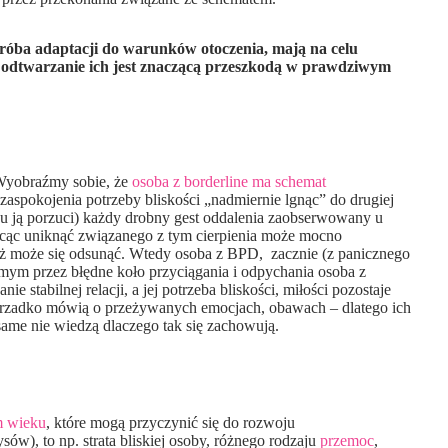
próba adaptacji do warunków otoczenia, mają na celu
 odtwarzanie ich jest znaczącą przeszkodą w prawdziwym
 Wyobraźmy sobie, że
osoba z borderline ma schemat
spokojenia potrzeby bliskości „nadmiernie lgnąc” do drugiej
cu ją porzuci) każdy drobny gest oddalenia zaobserwowany u
Chcąc uniknąć związanego z tym cierpienia może mocno
ież może się odsunąć. Wtedy osoba z BPD, zacznie (z panicznego
samym przez błędne koło przyciągania i odpychania osoba z
stabilnej relacji, a jej potrzeba bliskości, miłości pozostaje
y rzadko mówią o przeżywanych emocjach, obawach – dlatego ich
 same nie wiedzą dlaczego tak się zachowują.
m wieku
, które mogą przyczynić się do rozwoju
ów), to np. strata bliskiej osoby, różnego rodzaju
przemoc
,