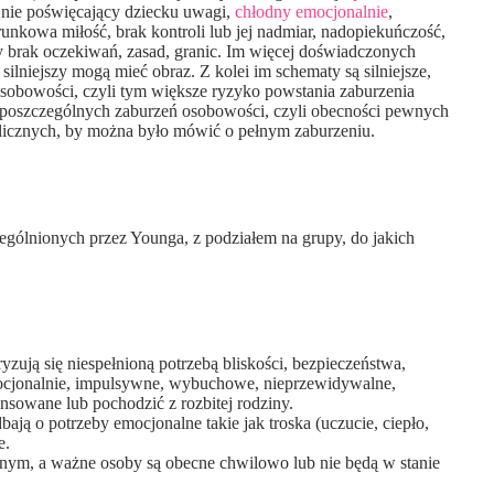
 nie poświęcający dziecku uwagi,
chłodny emocjonalnie
,
nkowa miłość, brak kontroli lub jej nadmiar, nadopiekuńczość,
 brak oczekiwań, zasad, granic. Im więcej doświadczonych
lniejszy mogą mieć obraz. Z kolei im schematy są silniejsze,
osobowości, czyli tym większe ryzyko powstania zaburzenia
 z poszczególnych zaburzeń osobowości, czyli obecności pewnych
/licznych, by można było mówić o pełnym zaburzeniu.
gólnionych przez Younga, z podziałem na grupy, do jakich
yzują się niespełnioną potrzebą bliskości, bezpieczeństwa,
cjonalnie, impulsywne, wybuchowe, nieprzewidywalne,
sowane lub pochodzić z rozbitej rodziny.
ają o potrzeby emocjonalne takie jak troska (uczucie, ciepło,
e.
conym, a ważne osoby są obecne chwilowo lub nie będą w stanie