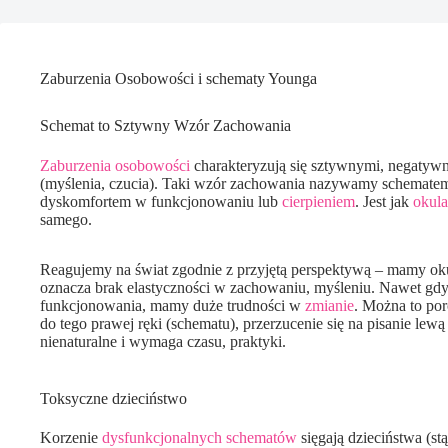
Zaburzenia Osobowości i schematy Younga
Schemat to Sztywny Wzór Zachowania
Zaburzenia osobowości
charakteryzują się sztywnymi, negatyw
(myślenia, czucia). Taki wzór zachowania nazywamy schematem
dyskomfortem w funkcjonowaniu lub
cierpieniem
. Jest jak
okula
samego.
Reagujemy na świat zgodnie z przyjętą perspektywą – mamy ok
oznacza brak elastyczności w zachowaniu, myśleniu. Nawet gdy 
funkcjonowania, mamy duże trudności w
zmianie
. Można to por
do tego prawej ręki (schematu), przerzucenie się na pisanie lewą 
nienaturalne i wymaga czasu, praktyki.
Toksyczne dzieciństwo
Korzenie
dysfunkcjonalnych schematów
sięgają dzieciństwa (s