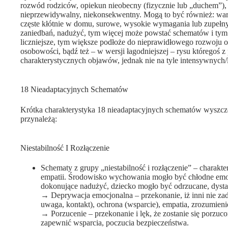
rozwód rodziców, opiekun nieobecny (fizycznie lub „duchem”),
nieprzewidywalny, niekonsekwentny. Mogą to być również: waru
częste kłótnie w domu, surowe, wysokie wymagania lub zupełny
zaniedbań, nadużyć, tym więcej może powstać schematów i tym si
liczniejsze, tym większe podłoże do nieprawidłowego rozwoju 
osobowości, bądź też – w wersji łagodniejszej – rysu któregoś
charakterystycznych objawów, jednak nie na tyle intensywnych
18 Nieadaptacyjnych Schematów
Krótka charakterystyka 18 nieadaptacyjnych schematów wyszcze
przynależą:
Niestabilność I Rozłączenie
Schematy z grupy „niestabilność i rozłączenie” – charakter
empatii. Środowisko wychowania mogło być chłodne emo
dokonujące nadużyć, dziecko mogło być odrzucane, dystan
→ Deprywacja emocjonalna – przekonanie, iż inni nie zadb
uwaga, kontakt), ochrona (wsparcie), empatia, zrozumieni
→ Porzucenie – przekonanie i lęk, że zostanie się porzu
zapewnić wsparcia, poczucia bezpieczeństwa.