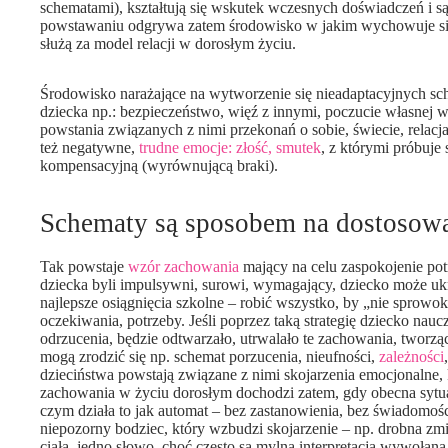
schematami), kształtują się wskutek wczesnych doświadczeń i są
powstawaniu odgrywa zatem środowisko w jakim wychowuje się i
służą za model relacji w dorosłym życiu.
Środowisko narażające na wytworzenie się nieadaptacyjnych s
dziecka np.: bezpieczeństwo, więź z innymi, poczucie własnej 
powstania związanych z nimi przekonań o sobie, świecie, relacj
też negatywne,
trudne emocje:
złość,
smutek
, z którymi próbuje
kompensacyjną (wyrównującą braki).
Schematy są sposobem na dostosowa
Tak powstaje
wzór zachowania
mający na celu zaspokojenie potr
dziecka byli impulsywni, surowi, wymagający, dziecko może ukry
najlepsze osiągnięcia szkolne – robić wszystko, by „nie sprowo
oczekiwania, potrzeby. Jeśli poprzez taką strategię dziecko nau
odrzucenia, będzie odtwarzało, utrwalało te zachowania, twor
mogą zrodzić się np. schemat porzucenia, nieufności,
zależności
dzieciństwa powstają związane z nimi skojarzenia emocjonalne
zachowania w życiu dorosłym dochodzi zatem, gdy obecna sytuac
czym działa to jak automat – bez zastanowienia, bez świadomoś
niepozorny bodziec, który wzbudzi skojarzenie – np. drobna zm
ciała, jedno słowo, choć często są mylną interpretacją wywołan