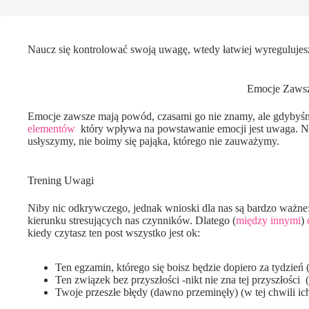
Naucz się kontrolować swoją uwagę, wtedy łatwiej wyregulujesz 
Emocje Zaws
Emocje zawsze mają powód, czasami go nie znamy, ale gdybyśmy 
elementów
który wpływa na powstawanie emocji jest uwaga. Nie
usłyszymy, nie boimy się pająka, którego nie zauważymy.
Trening Uwagi
Niby nic odkrywczego, jednak wnioski dla nas są bardzo ważne
kierunku stresujących nas czynników. Dlatego (
między innymi
)
kiedy czytasz ten post wszystko jest ok:
Ten egzamin, którego się boisz będzie dopiero za tydzień 
Ten związek bez przyszłości -nikt nie zna tej przyszłości 
Twoje przeszłe błędy (dawno przeminęły) (w tej chwili ic