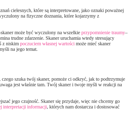
oznań cielesnych, które są interpretowane, jako oznaki poważnej
 wyczulony na fizyczne doznania, które kojarzymy z
er-skaner może być wyczulony na wszelkie
przypomnienie traumy
–
mina trudne zdarzenie. Skaner uruchamia wtedy stresujący
ś z niskim
poczuciem własnej wartości
może mieć skaner
yśli na jego temat.
 czego szuka twój skaner, pomoże ci odkryć, jak to podtrzymuje
uwaga jest właśnie tam. Twój skaner i twoje myśli w reakcji na
szać jego czujność. Skaner się przydaje, więc nie chcemy go
 interpretacji informacji
, których nam dostarcza i dostosować