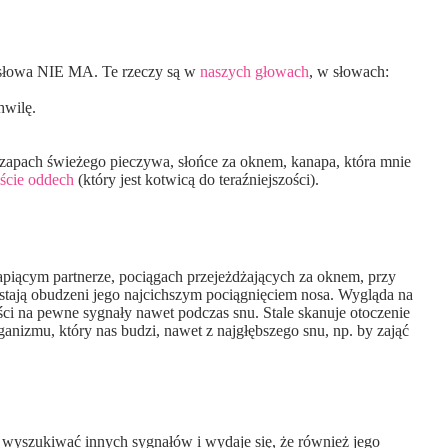
 te słowa NIE MA. Te rzeczy są w
naszych głowach
, w słowach:
hwilę.
apach świeżego pieczywa, słońce za oknem, kanapa, która mnie
ście oddech
(który jest kotwicą do teraźniejszości).
apiącym partnerze, pociągach przejeżdżających za oknem, przy
zostają obudzeni jego najcichszym pociągnięciem nosa. Wygląda na
i na pewne sygnały nawet podczas snu. Stale skanuje otoczenie
nizmu, który nas budzi, nawet z najgłębszego snu, np. by zająć
wyszukiwać innych sygnałów i wydaje się, że również jego