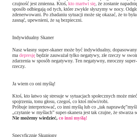
czujność jest zmienna. Ktoś,
kto martwi się
, że zostanie napadni
sposób odbiegają od tych, które zwykle słyszymy w nocy. Odgłos
zdenerwowani. Po zbadaniu sytuacji może się okazać, że to była
zasnąć, upewnieni, że są bezpieczni.
Indywidualny Skaner
Nasz własny super-skaner może być indywidualny, dopasowan
ma
depresję
będzie zauważał tylko negatywy, złe rzeczy w swoi
zdarzenia w sposób negatywny. Ten negatywny, mroczny super-sk
rzeczy.
Ja wiem co oni myślą!
Ktoś, kto łatwo się stresuje w sytuacjach społecznych może mieć 
spojrzenia, tonu głosu, czegoś, co ktoś mówi/robi.
Próbuje interpretować, co inni myślą lub co „tak naprawdę”my
„czytanie w myślach” super-skanera jest tak czujne, że stwarza s
Nie możemy wiedzieć,
co inni myślą!
Specyficznie Skupiony