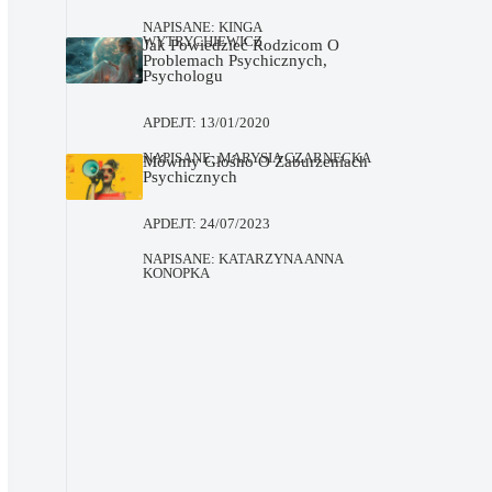
NAPISANE:
KINGA
WYTRYCHIEWICZ
Jak Powiedzieć Rodzicom O
Problemach Psychicznych,
Psychologu
APDEJT:
13/01/2020
NAPISANE:
MARYSIA CZARNECKA
Mówmy Głośno O Zaburzeniach
Psychicznych
APDEJT:
24/07/2023
NAPISANE:
KATARZYNA ANNA
KONOPKA