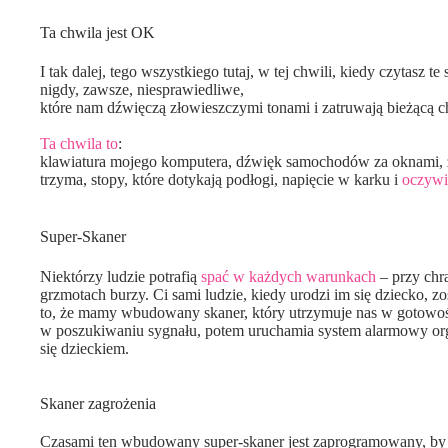
Ta chwila jest OK
I tak dalej, tego wszystkiego tutaj, w tej chwili, kiedy czytasz
nigdy, zawsze, niesprawiedliwe,
które nam dźwięczą złowieszczymi tonami i zatruwają bieżącą c
Ta chwila to
:
klawiatura mojego komputera, dźwięk samochodów za oknami, z
trzyma, stopy, które dotykają podłogi, napięcie w karku i
oczywi
Super-Skaner
Niektórzy ludzie potrafią
spać w każdych warunkach
– przy chr
grzmotach burzy. Ci sami ludzie, kiedy urodzi im się dziecko, 
to, że mamy wbudowany skaner, który utrzymuje nas w gotowośc
w poszukiwaniu sygnału, potem uruchamia system alarmowy orga
się dzieckiem.
Skaner zagrożenia
Czasami ten wbudowany super-skaner jest zaprogramowany, by 