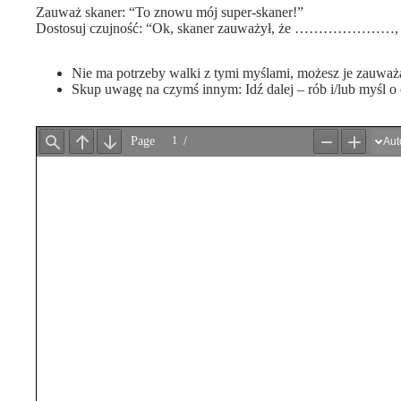
Zauważ skaner: “To znowu mój super-skaner!”
Dostosuj czujność: “Ok, skaner zauważył, że …………………, i t
Nie ma potrzeby walki z tymi myślami, możesz je zauważa
Skup uwagę na czymś innym: Idź dalej – rób i/lub myśl 