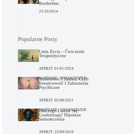
Borderline.
25/10/2014
Popularne Posty
Linia Życia – Ćwiczenie
Terapeutyczne
APDEJT:
01/01/2024
NAPISANE:
VIVIAN FISZER
Szaleństwo I Sztuka, Czyli
Kreatywność I Zaburzenia
Psychiczne
APDEJT:
02/08/2021
NAPISANE:
VIVIAN FISZER
Dlaczego Ludzie Się
Uzależniają? Hipoteza
Samoleczenia
APDEJT:
23/09/2019