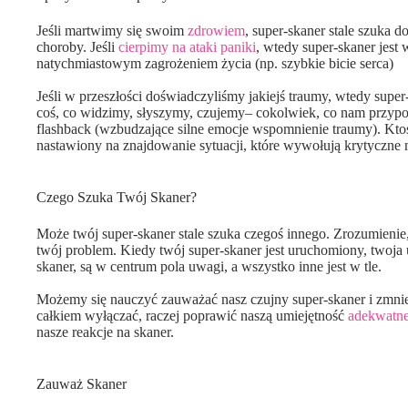
Jeśli martwimy się swoim
zdrowiem
, super-skaner stale szuka d
choroby. Jeśli
cierpimy na ataki paniki
, wtedy super-skaner jest
natychmiastowym zagrożeniem życia (np. szybkie bicie serca)
Jeśli w przeszłości doświadczyliśmy jakiejś traumy, wtedy sup
coś, co widzimy, słyszymy, czujemy– cokolwiek, co nam przypo
flashback (wzbudzające silne emocje wspomnienie traumy). Kto
nastawiony na znajdowanie sytuacji, które wywołują krytyczne m
Czego Szuka Twój Skaner?
Może twój super-skaner stale szuka czegoś innego. Zrozumienie,
twój problem. Kiedy twój super-skaner jest uruchomiony, twoja 
skaner, są w centrum pola uwagi, a wszystko inne jest w tle.
Możemy się nauczyć zauważać nasz czujny super-skaner i zmniej
całkiem wyłączać, raczej poprawić naszą umiejętność
adekwatnej
nasze reakcje na skaner.
Zauważ Skaner