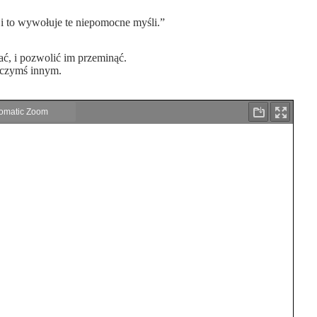
o wywołuje te niepomocne myśli.”
ć, i pozwolić im przeminąć.
o czymś innym.