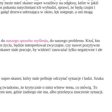
ęty może mieć skaner super wrażliwy na odgłosy, które w jakiś
 pukania natychmiast ich wybudzi, sprawi, że będą czujni i
 gałąź drzewa uderzająca w okno, lęk ustępuje, a oni mogą
y do
naszego sposobu myślenia
, do naszego problemu. Ktoś, kto
m życiu, będzie interpretował zwyczajne, czy nawet pozytywne
aner stale pracuje, by widzieć/ zauważać tylko negatywne i złe
super-skaner, który stale próbuje odczytać sytuacje i ludzi. Szuka
ślą (wiadomo, że krytycznie o nim) wbrew temu, co mówią. To
ens tam, gdzie żadnego nie ma, albo przekręca znaczenie sytuacji.