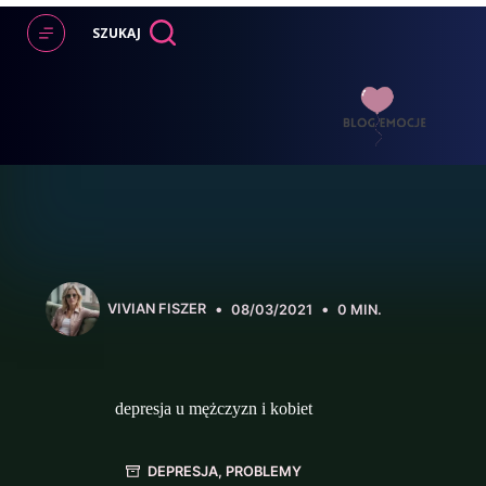
Przejdź
do
SZUKAJ
treści
VIVIAN FISZER
08/03/2021
0 MIN.
depresja u mężczyzn i kobiet
DEPRESJA
,
PROBLEMY