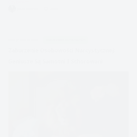
Czytam
Uważność
JACEK ZAŁUSKI
4 MIN.
w
psychoterapii
dialektyczno-
behawioralnej
APDEJT:
KWI 28, 2024
ZABURZENIA OSOBOWOŚCI
i
DBT
Zaburzenie Osobowości Narcystycznej:
w
Geniusze Są Samotni I Schorowani
psychoterapii
traumy