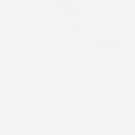
Jak osiągnąć równowagę w życiu, by lepiej się czuć i
wyjść z/ zapobiegać depresji/ nawrotom + arkusz do
wypełniania aktywności OBP.
Czytam
Jak
VIVIAN FISZER
2 MIN.
osiągnąć
równowagę
w