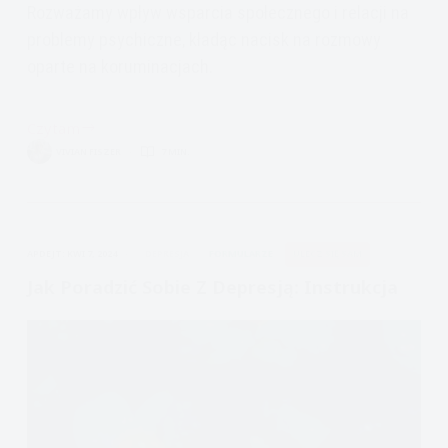
Rozważamy wpływ wsparcia społecznego i relacji na
problemy psychiczne, kładąc nacisk na rozmowy
oparte na koruminacjach.
Czytam
koruminacje,
VIVIAN FISZER
7 MIN.
czyli
relacje,
a
depresja
APDEJT:
KWI 7, 2024
DEPRESJA
FORMULARZE
ULECZ SIĘ SAM
Jak Poradzić Sobie Z Depresją: Instrukcja