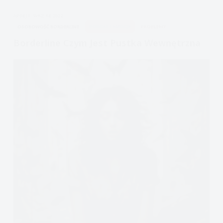
życiu
APDEJT:
WRZ 14, 2022
OSOBOWOŚĆ BORDERLINE
PODCAST EMOCJE
PROBLEMY
Borderline Czym Jest Pustka Wewnętrzna