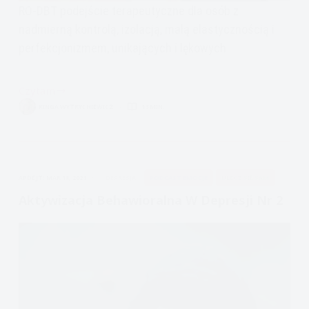
RO-DBT podejście terapeutyczne dla osób z
nadmierną kontrolą, izolacją, małą elastycznością i
perfekcjonizmem, unikających i lękowych
Czytam
RO-
KINGA WYTRYCHIEWICZ
13 MIN.
DBT
Radykalnie
otwarta
terapia
APDEJT:
MAR 18, 2023
DEPRESJA
PODCAST EMOCJE
ULECZ SIĘ SAM
dialektyczno-
behawioralna
Aktywizacja Behawioralna W Depresji Nr 2