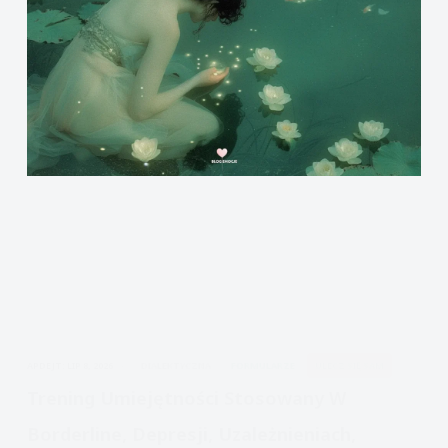
APDEJT:
LIP 8, 2026
DIALEKTYCZNA
FORMULARZE
ULECZ SIĘ SAM
Trening Umiejętności Stosowany W
Borderline, Depresji, Uzależnieniach,