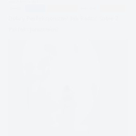
APDEJT:
MAR 16, 2023
3-
EMOCJE
MEDYTACJE
PODCAST EMOCJE
PROBLEMY
ULECZ SIĘ SAM
Plan
Dobry Perfekcjonizm? Jak Radzić Sobie Z
aktywizacji
Perfekcjonizmem?