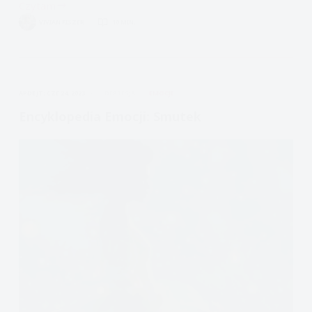
Czytam
Jak
VIVIAN FISZER
10 MIN.
nie
wrócić
do
zażywania/picia?
APDEJT:
CZE 24, 2023
DEPRESJA
EMOCJE
Encyklopedia Emocji: Smutek