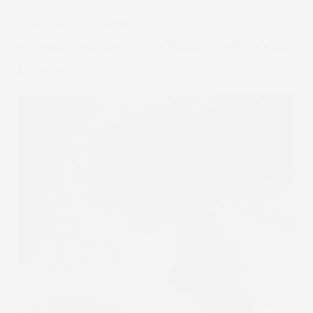
poznawczo-
APDEJT:
PAŹ 12, 2022
EMOCJE
behawioralnej
Problemy Emocjonalne Wpływają Na Każdy
Obszar Życia