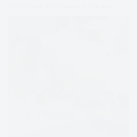
i
Koruminacje, Czyli Relacje, A Depresja
schorowani