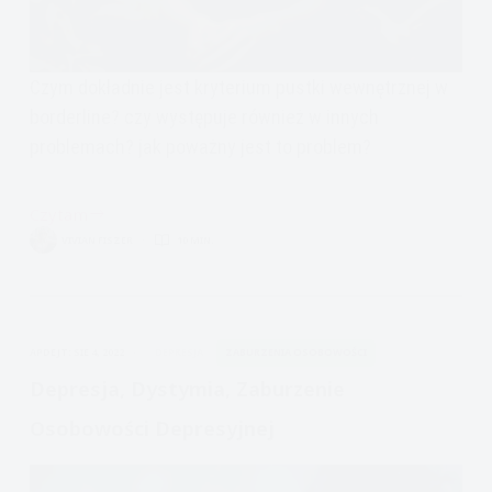
Czym dokładnie jest kryterium pustki wewnętrznej w
borderline? czy występuje również w innych
problemach? jak poważny jest to problem?
Czytam
Borderline
VIVIAN FISZER
10 MIN.
czym
jest
pustka
wewnętrzna
APDEJT:
SIE 4, 2022
DEPRESJA
ZABURZENIA OSOBOWOŚCI
Depresja, Dystymia, Zaburzenie
Osobowości Depresyjnej