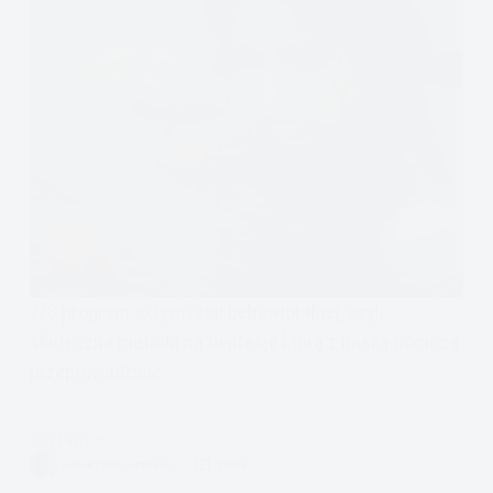
2/8 program aktywizacji behawioralnej, czyli
skuteczna metoda na depresję którą z naszą pomocą
przeprowadzicie.
Czytam
Aktywizacja
KATARZYNA ŁAPIŃSKA
5 MIN.
Behawioralna