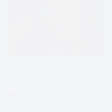
Kurs samopomocowy terapii poznawczo
behawioralnej, tutaj pierwsza część: jak CBT może
pomóc i na czym polega zmiana w tym podejściu
Czytam
Kurs
KINGA WYTRYCHIEWICZ
6 MIN.
samopomocowy
CBT
terapii