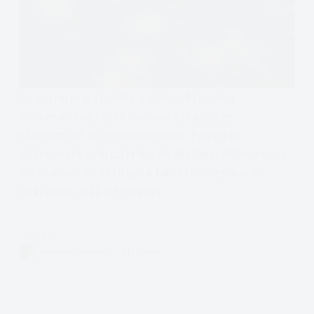
Aktywizacja jest istotą metody Aktywizacji
Behawioralnej, liczne badania wykazały jej
skuteczność w leczeniu depresji. Polega na
stopniowym, krok po kroku zwiększaniu aktywności i
monitorowaniu nastroju, a także rozwiązywaniu
problemów, jeśli się pojawią.
Czytam
Aktywizacja
KATARZYNA ŁAPIŃSKA
12 MIN.
Behawioralna
w
depresji
nr