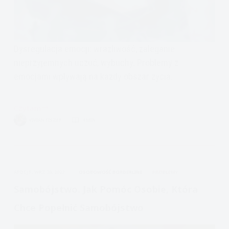
Dysregulacja emocji: wrażliwość, zaleganie
nieprzyjemnych uczuć, wybuchy. Problemy z
emocjami wpływają na każdy obszar życia.
Czytam
Problemy
VIVIAN FISZER
4 MIN.
emocjonalne
wpływają
na
każdy
APDEJT:
WRZ 29, 2022
OSOBOWOŚĆ BORDERLINE
PROBLEMY
obszar
życia
Samobójstwo. Jak Pomóc Osobie, Która
Chce Popełnić Samobójstwo