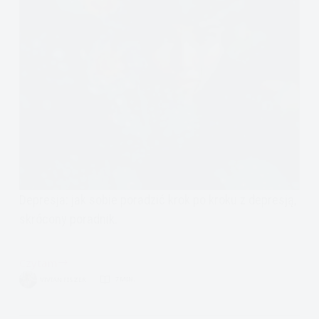
Depresja: jak sobie poradzić krok po kroku z depresją,
skrócony poradnik.
Czytam
Jak
VIVIAN FISZER
7 MIN.
poradzić
sobie