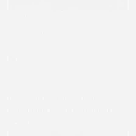
Trening umiejętności DBT: 4 moduły, dane naukowe,
test: czy DBT jest dla mnie? 116 s. ćwiczeń-
borderline, depresja i regulacja emocji. Pobierz.
Czytam
Trening
VIVIAN FISZER
34 MIN.
Umiejętności
stosowany
w
borderline,
APDEJT:
STY 4, 2026
DIALEKTYCZNA
depresji,
uzależnieniach,
Uważność W Psychoterapii Dialektyczno-
intensywnych
Behawioralnej I DBT W Psychoterapii
emocjach,
samouszkodzeniach,
Traumy
bulimii