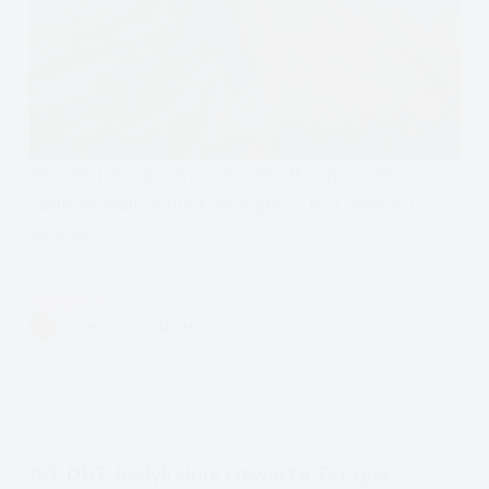
Smutek, jak regulować smutek, jak rozpoznawać,
czym się różni smutek od depresji, test: żałoba, czy
depresja.
Czytam
Encyklopedia
VIVIAN FISZER
7 MIN.
Emocji:
Smutek
APDEJT:
MAR 29, 2023
DIALEKTYCZNA
ODPORNOŚĆ
PSYCHOTERAPIA
RO-DBT Radykalnie Otwarta Terapia