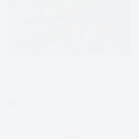
Zaburzenie osobowości narcystycznej, wyjaśnienie
kryteriów diagnostycznych, jakie inne problemy mają
te osoby, co myślą, czują i jak się zachowują
Czytam
Zaburzenie
VIVIAN FISZER
16 MIN.
osobowości
narcystycznej:
geniusze
są
APDEJT:
KWI 23, 2024
DEPRESJA
RELACJE
samotni