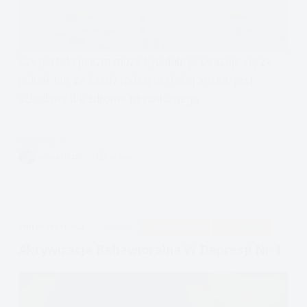
Czy perfekcjonizm może być dobry? Okazuje się że
jednak nie, że każdy rodzaj perfekcjonizmu jest
szkodliwy dla zdrowia psychicznego
Czytam
Dobry
VIVIAN FISZER
28 MIN.
Perfekcjonizm?
Jak
radzić
sobie
APDEJT:
STY 31, 2023
DEPRESJA
PODCAST EMOCJE
ULECZ SIĘ SAM
z
perfekcjonizmem?
Aktywizacja Behawioralna W Depresji Nr 1