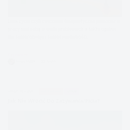
Linia życia czyli ćwiczenie terapeutyczne pomocne w
pracy nad sobą w wielu problemach a także ogólnie
dla samorozwoju i samoświadomości.
Czytam
Linia
VIVIAN FISZER
10 MIN.
Życia
–
ćwiczenie
terapeutyczne
APDEJT:
SIE 9, 2023
ULECZ SIĘ SAM
UŻYWKI
Jak Nie Wrócić Do Zażywania/picia?