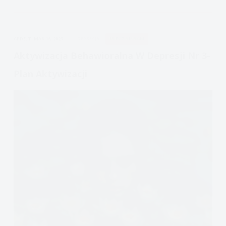
w
depresji
nr
APDEJT:
MAR 16, 2023
DEPRESJA
ULECZ SIĘ SAM
2
Aktywizacja Behawioralna W Depresji Nr 3-
Plan Aktywizacji