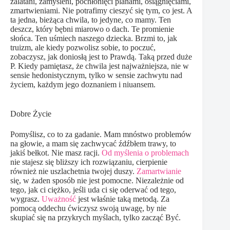
zalatani, zamyśleni, pochłonięci planami, osiągnięciami,
zmartwieniami. Nie potrafimy cieszyć się tym, co jest. A
ta jedna, bieżąca chwila, to jedyne, co mamy. Ten
deszcz, który bębni miarowo o dach. Te promienie
słońca. Ten uśmiech naszego dziecka. Brzmi to, jak
truizm, ale kiedy pozwolisz sobie, to poczuć,
zobaczysz, jak doniosłą jest to Prawdą. Taką przed duże
P. Kiedy pamiętasz, że chwila jest najważniejsza, nie w
sensie hedonistycznym, tylko w sensie zachwytu nad
życiem, każdym jego doznaniem i niuansem.
Dobre Życie
Pomyślisz, co to za gadanie. Mam mnóstwo problemów
na głowie, a mam się zachwycać źdźbłem trawy, to
jakiś bełkot. Nie masz racji.
Od myślenia o problemach
nie stajesz się bliższy ich rozwiązaniu, cierpienie
również nie uszlachetnia twojej duszy.
Zamartwianie
się, w żaden sposób nie jest pomocne. Niezależnie od
tego, jak ci ciężko, jeśli uda ci się oderwać od tego,
wygrasz.
Uważność
jest właśnie taką metodą. Za
pomocą oddechu ćwiczysz swoją uwagę, by nie
skupiać się na przykrych myślach, tylko zacząć Być.