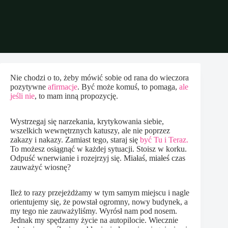
Nie chodzi o to, żeby mówić sobie od rana do wieczora
pozytywne
afirmacje
. Być może komuś, to pomaga,
ale
jeśli nie
, to mam inną propozycję.
Wystrzegaj się narzekania, krytykowania siebie,
wszelkich wewnętrznych katuszy, ale nie poprzez
zakazy i nakazy. Zamiast tego, staraj się
być Tu i Teraz.
To możesz osiągnąć w każdej sytuacji. Stoisz w korku.
Odpuść wnerwianie i rozejrzyj się. Miałaś, miałeś czas
zauważyć wiosnę?
Ileż to razy przejeżdżamy w tym samym miejscu i nagle
orientujemy się, że powstał ogromny, nowy budynek, a
my tego nie zauważyliśmy. Wyrósł nam pod nosem.
Jednak my spędzamy życie na autopilocie. Wiecznie