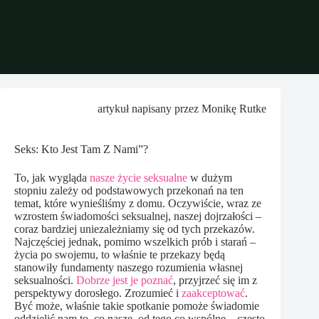
artykuł napisany przez Monikę Rutke
Seks: Kto Jest Tam Z Nami”?
To, jak wygląda
nasze życie seksualne
w dużym
stopniu zależy od podstawowych przekonań na ten
temat, które wynieśliśmy z domu. Oczywiście, wraz ze
wzrostem świadomości seksualnej, naszej dojrzałości –
coraz bardziej uniezależniamy się od tych przekazów.
Najczęściej jednak, pomimo wszelkich prób i starań –
życia po swojemu, to właśnie te przekazy będą
stanowiły fundamenty naszego rozumienia własnej
seksualności.
Dobrze jest je poznać
, przyjrzeć się im z
perspektywy dorosłego. Zrozumieć i
zaakceptować
.
Być może, właśnie takie spotkanie pomoże świadomie
oddzielić nam to, co nasze, od tego co wspólne – często