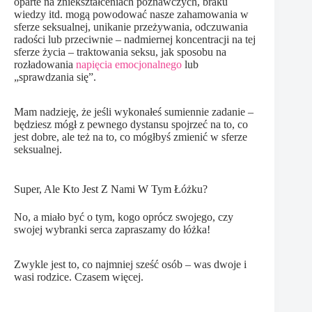
oparte na zniekształceniach poznawczych, braku
wiedzy itd. mogą powodować nasze zahamowania w
sferze seksualnej, unikanie przeżywania, odczuwania
radości lub przeciwnie – nadmiernej koncentracji na tej
sferze życia – traktowania seksu, jak sposobu na
rozładowania
napięcia emocjonalnego
lub
„sprawdzania się”.
Mam nadzieję, że jeśli wykonałeś sumiennie zadanie –
będziesz mógł z pewnego dystansu spojrzeć na to, co
jest dobre, ale też na to, co mógłbyś zmienić w sferze
seksualnej.
Super, Ale Kto Jest Z Nami W Tym Łóżku?
No, a miało być o tym, kogo oprócz swojego, czy
swojej wybranki serca zapraszamy do łóżka!
Zwykle jest to, co najmniej sześć osób – was dwoje i
wasi rodzice. Czasem więcej.