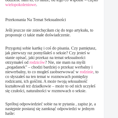
wielopokoleniowe
.
Przekonania Na Temat Seksualności
Jeśli jeszcze nie zniechęciłam cię do tego artykułu, to
proponuje ci takie małe doświadczenie.
Przygotuj sobie kartkę i coś do pisania. Czy pamiętasz,
jak pierwszy raz pomyślałeś o seksie? Czy jesteś w
stanie opisać, jaki przekaz na temat seksualności
otrzymałeś od
rodziców
? Nie, nie mam na myśli
„pogadanek” – chodzi bardziej o przekaz werbalny i
niewerbalny, to co mogłeś zaobserwować w
rodzinie
, to
co słyszałeś na ten temat w rozmowach pomiędzy
rodzicami, ich gośćmi. A może twoją seksualność
kształtowali też dziadkowie – może to od nich uczyłeś
się czułości, naturalności w rozmowach o seksie.
Spróbuj odpowiedzieć sobie na te pytania , zapisz je, a
następnie postaraj się zamknąć odpowiedzi w jednym
haśle: