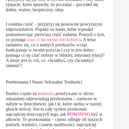
sytuacje, które sprawiły, że poczułaś – poczułeś się
dobry, ważny, bezpieczny, silny.
I ostatnia część – przyjrzyj się ponownie powyższym
odpowiedziom. Popatrz na hasło, które wpisałaś
podsumowując pierwszą część zadania. Pomyśl o tym,
co pomaga
czuć ci się męsko lub kobieco
. A teraz
zastanów się, co z tamtych przekazów wciąż
funkcjonuje w twoim pożyciu i czy to jest dobre,
pomaga ci się czuć dobrze w bliskiej, intymnej relacji?
A może jest to coś, co chciałbyś, czy chciałabyś
zmienić?
Przekonania I Nasze Seksualne Trudności
Bardzo często za
trudności
przeżywane w sferze
seksualnej odpowiadają przekonania – zarówno te
nabyte w dzieciństwie, jak i te, które siedzą w naszej
głowie krócej. Jest to cały system przekonań,
najczęściej dotyczących tego, jak
POWINNO
być w
alkowie. Te przekonania – często odległe od naszych
potrzeb, wartości, czasem możliwości, najczęściej