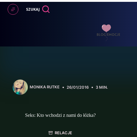
Przejdź
do
SZUKAJ
treści
MONIKA RUTKE
26/01/2016
3 MIN.
Seks: Kto wchodzi z nami do łóżka?
RELACJE