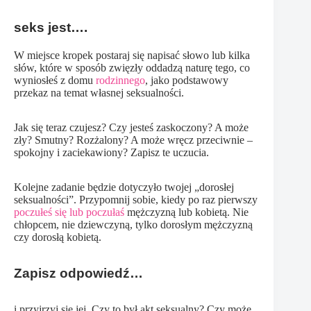
seks jest….
W miejsce kropek postaraj się napisać słowo lub kilka
słów, które w sposób zwięzły oddadzą naturę tego, co
wyniosłeś z domu
rodzinnego
, jako podstawowy
przekaz na temat własnej seksualności.
Jak się teraz czujesz? Czy jesteś zaskoczony? A może
zły? Smutny? Rozżalony? A może wręcz przeciwnie –
spokojny i zaciekawiony? Zapisz te uczucia.
Kolejne zadanie będzie dotyczyło twojej „dorosłej
seksualności”. Przypomnij sobie, kiedy po raz pierwszy
poczułeś się lub poczułaś
mężczyzną lub kobietą. Nie
chłopcem, nie dziewczyną, tylko dorosłym mężczyzną
czy dorosłą kobietą.
Zapisz odpowiedź…
i przyjrzyj się jej. Czy to był akt seksualny? Czy może