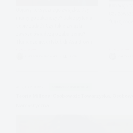
Kim więc t
Objawy toksycznego związku. Czy
Czy zawsze
mamy go zakończyć? Jakie pytania
funkcjonowa
sobie zadać? Czy takie związki
zawsze świadczą o zaburzeniu?
Tłumaczenie, artykuł: dr Asa Brown
Czytam
Czytam
Psychopaci,
Dwa
ZUZANNA KALINOWSKA
8 MIN.
MARTYNA 
Toksyczne
oblicza
Związki
narcyzmu:
i
Narcyz
Jego
wielkościo
APDEJT:
LIP 30, 2017
ZABURZENIA OSOBOWOŚCI
konsekwencje
i
narcyz
Teoria Millona: Osobowość Towarzyska, Osobow
wrażliwy
Narcystyczna