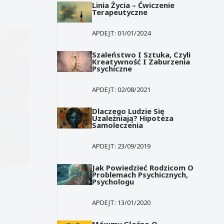
Linia Życia – Ćwiczenie
Terapeutyczne
APDEJT:
01/01/2024
Szaleństwo I Sztuka, Czyli
Kreatywność I Zaburzenia
Psychiczne
APDEJT:
02/08/2021
Dlaczego Ludzie Się
Uzależniają? Hipoteza
Samoleczenia
APDEJT:
23/09/2019
Jak Powiedzieć Rodzicom O
owym
Problemach Psychicznych,
Psychologu
nej?
cechy
APDEJT:
13/01/2020
Mówmy Głośno O