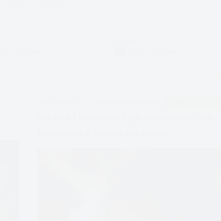
Czytam
Zdrowy
ZER
6 MIN.
AUTOR
7 MIN.
i
narcyzm
APDEJT:
MAJ 20, 2022
OSOBOWOŚĆ BORDERLINE
ZABURZENIA OSOBOW
W Łóżku Z Borderline Czyli Seksualność Osób
Cierpiących Z Powodu Borderline