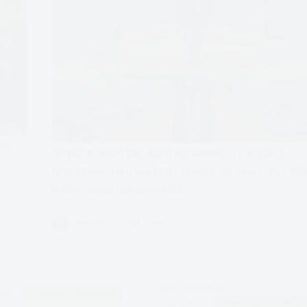
ści
Wejdź w świat zaburzeń osobowości z wiązki B –
tożsamość jako spektakl, relacje jak pole bitwy. Mn
mitów, więcej zrozumienia.
Czytam
Fakty
VIVIAN FISZER
88 MIN.
a
nie
mity,
Narcyz?
APDEJT:
WRZ 24, 2022
2023
ZABURZENIA OSOBOWOŚCI
Psychopata?
ODPORNOŚĆ
ZABURZENIA OSOBOWOŚC