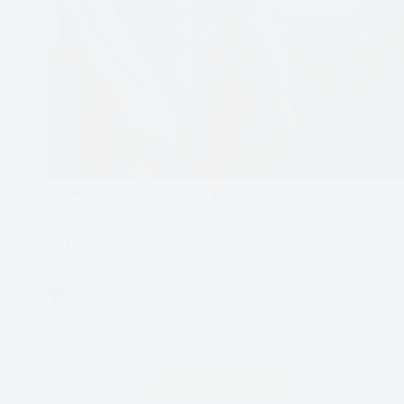
Naukowcy wyróżnili dwa podtypy zaburzenia osobowo
narcystycznej, czyli narcyzm: wrażliwy i wielkościowy;
czym się różnią?
Czytam
Narcystyczne
AUTOR
11 MIN.
zaburzenie
osobowości:
wielkościowe
czy
APDEJT:
KWI 28, 2024
ZABURZENIA OSOBOWOŚCI
APDEJT:
MAJ 20, 
wrażliwe