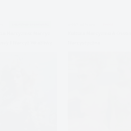
z
borderline
czyli
018
ZABURZENIA OSOBOWOŚCI
APDEJT:
SIE 13, 2018
EMOCJE
seksualność
osób
za Narcyzmu: Narcyz
Kultura Narcyzmu A Osob
cierpiących
owy I Narcyz Wrażliwy
Narcystyczna
z
powodu
borderline