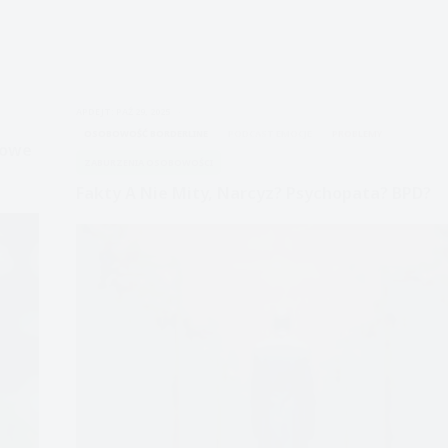
APDEJT:
PAŹ 29, 2025
OSOBOWOŚĆ BORDERLINE
PODCAST EMOCJE
PROBLEMY
iowe
ZABURZENIA OSOBOWOŚCI
Fakty A Nie Mity, Narcyz? Psychopata? BPD?