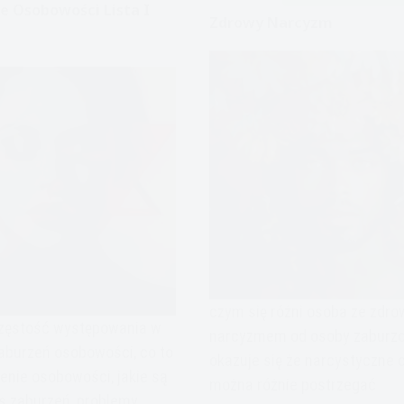
BPD?
e Osobowości Lista I
Zdrowy Narcyzm
czym się różni osoba ze zdr
częstość występowania w
narcyzmem od osoby zaburzo
zaburzeń osobowości, co to
okazuje się że narcystyczne 
zenie osobowości, jakie są
można różnie postrzegać
is zaburzeń, problemy