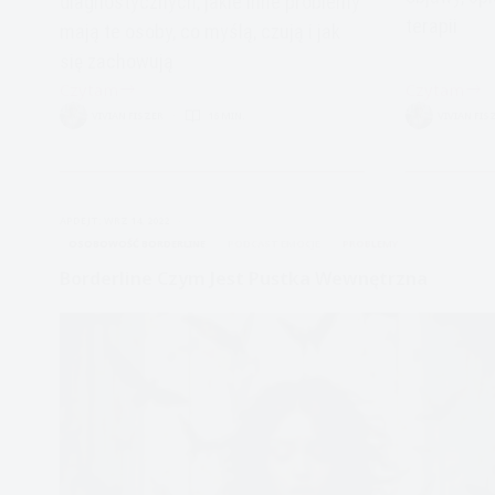
diagnostycznych, jakie inne problemy
terapii
mają te osoby, co myślą, czują i jak
się zachowują
Czytam
Czytam
Zaburzenie
Zaburzenie
VIVIAN FISZER
16 MIN.
VIVIAN FIS
osobowości
Osobowośc
narcystycznej:
lista
geniusze
i
są
opis
APDEJT:
WRZ 14, 2022
samotni
OSOBOWOŚĆ BORDERLINE
PODCAST EMOCJE
PROBLEMY
i
Borderline Czym Jest Pustka Wewnętrzna
schorowani