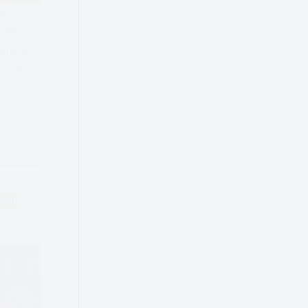
a,
jakimi
kamy i
śli nic
OŚCI