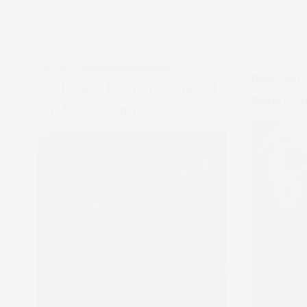
jest
pustka
wewnętrzna
APDEJT:
LUT 28, 2022
APDEJT:
GRU 3, 2
RELACJE
ZABURZENIA OSOBOWOŚCI
Dwa Oblic
Psychopaci, Toksyczne Związki I
Wielkości
Jego Konsekwencje