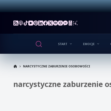
Przejdź
do
treści
START
EMOCJE
START
NARCYSTYCZNE ZABURZENIE OSOBOWOŚCI
narcystyczne zaburzenie 