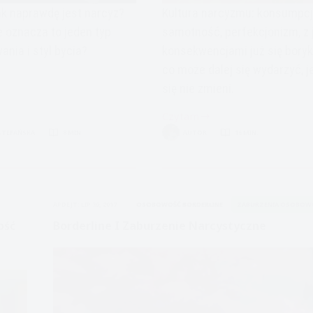
ak naprawdę jest narcyz?
Kultura narcyzmu: konsumpcj
 oznacza to jeden typ
samotność, perfekcjonizm, z 
nia i styl bycia?
konsekwencjami już się bory
co może dalej się wydarzyć, je
się nie zmieni.
Czytam
Kultura
STEFAŃSKA
8 MIN.
AUTOR
16 MIN.
Narcyzmu
a
Osobowość
wy
Narcystyczna
APDEJT:
LIP 30, 2017
OSOBOWOŚĆ BORDERLINE
ZABURZENIA OSOBOW
ość
Borderline I Zaburzenie Narcystyczne