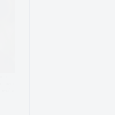
ziem
uceniem.
bowości