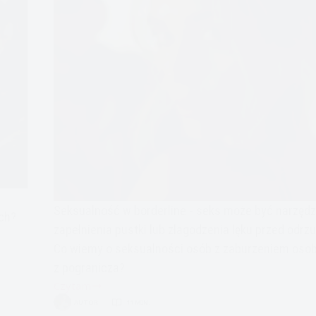
Seksualność w borderline - seks może być narzęd
ch?
zapełnienia pustki lub złagodzenia lęku przed odrz
Co wiemy o seksualności osób z zaburzeniem oso
z pogranicza?
Czytam
W
AUTOR
11 MIN.
łóżku