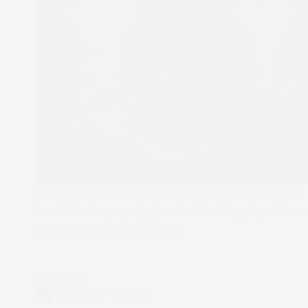
Czym dokładnie jest kryterium pustki wewnętrznej w
borderline? czy występuje również w innych problema
jak poważny jest to problem?
Czytam
Borderline
VIVIAN FISZER
10 MIN.
czym