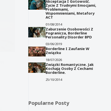
Akceptacja I Gotowość.
Życie Z Trudnymi Emocjami,
Problemami,
Wspomnieniami, Metafory
ACT
01/08/2014
Zaburzenie Osobowości Z
Pogranicza, Borderline
Personality Disorder BPD
03/06/2019
Borderline I Zaufanie W
Związku
18/07/2026
iej
Związki Romantyczne. Jak
Kochają Osoby Z Cechami
Borderline.
25/10/2014
Popularne Posty
I