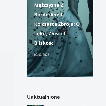
Mężczyzna Z
Borderline I
Kolczasta Zbroja: O
Lęku, Złości I
Bliskości
02/03/2026
Uaktualnione