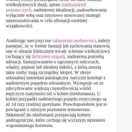
wielkościowych iluzji, splotu
zniekształceń
poznawczych
, nadmiernej idealizacji, zaabsorbowania
wyłącznie sobą oraz rutynowo stosowanej strategii
samooszukiwania w celu afirmacji osobistej
wyjątkowości.
Analizując narcystyczne
zaburzenia osobowości
, należy
pamiętać, że w formie fantazji lub zachowania stanowią
one w obrazie klinicznym trwały schemat wielkościowy
cechujący się
deficytem empatii
, nadmierną potrzebą
adoracji, fantazjowaniem o ogromnych sukcesach,
władzy, pięknie lub idealnej miłości, z którą zresztą
takie osoby mają szczególny kłopot. W sferze
seksualnej natomiast patologiczny narcyzm koreluje z
nadmiernym popędem seksualnym. Występuje on ze
zdecydowanie większą częstotliwością wśród
mężczyzn (satyriasis) niż u kobiet (nimfomania). U
kobiet przypadki nadmiernego popędu erotycznego są
aż 14 razy rzadziej spotykane. Prawdopodobnie jest to
powiązane z niższym poziomem testosteronu.
Skłonność do nimfomanii przejawiają kobiety
androgyniczne, które cechują się wyższym stężeniem
wspomnianego hormonu.