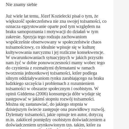
Nie znamy siebie
Już wiele lat temu, Józef Kozielecki pisał o tym, że
większość społeczeństwa nie zna swojej tożsamości, co
oznacza egzystowanie oparte pod tym względem na
braku samopoznania i motywacji do działań w tym
zakresie. Sprzyja tego rodzaju zachowaniom
współcześnie obserwowany w społeczeństwie chaos
tożsamościowy, co idealnie wpisuje się w kulturę
kultywowania narcyzmu i jej rozliczne konsekwencje.
W uwarunkowaniach sytuacyjnych w jakich przyszło
nam żyć w dobie ponowoczesności mamy wobec tego
do czynienia z rozmaitymi dylematami w ramach
tworzenia jednostkowej tożsamości, które podlega
silnym oddziaływaniom rynku zarabiającego na braku
ludzkiego szczęścia i problemach z rozumieniem
tożsamości w obszarze społecznym i osobistym. W
opinii Giddensa (2006) konsumpcja dóbr wydaje się
zastępować w jakimś stopniu rozwój tożsamości.
Można się zastanawiać, do jakiego stopnia w
dzisiejszym świecie zastępuje ona prawidłowy rozwój.
Dylematy tożsamości, jakie opisuje ten autor, dotyczą
m.in. zakłóceń pomiędzy osobistym doświadczeniem a
doświadczeniem urynkowionym tzn. takim, które za