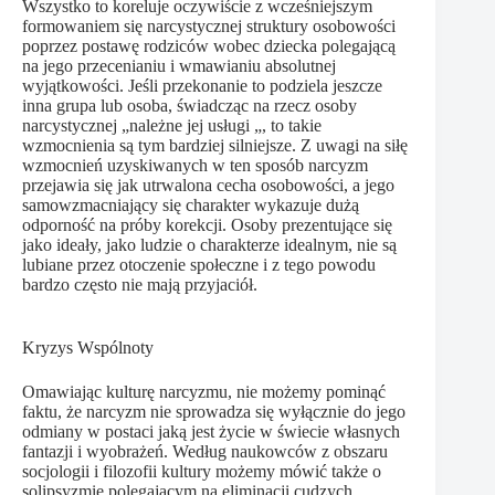
Wszystko to koreluje oczywiście z wcześniejszym
formowaniem się narcystycznej struktury osobowości
poprzez postawę rodziców wobec dziecka polegającą
na jego przecenianiu i wmawianiu absolutnej
wyjątkowości. Jeśli przekonanie to podziela jeszcze
inna grupa lub osoba, świadcząc na rzecz osoby
narcystycznej „należne jej usługi „, to takie
wzmocnienia są tym bardziej silniejsze. Z uwagi na siłę
wzmocnień uzyskiwanych w ten sposób narcyzm
przejawia się jak utrwalona cecha osobowości, a jego
samowzmacniający się charakter wykazuje dużą
odporność na próby korekcji. Osoby prezentujące się
jako ideały, jako ludzie o charakterze idealnym, nie są
lubiane przez otoczenie społeczne i z tego powodu
bardzo często nie mają przyjaciół.
Kryzys Wspólnoty
Omawiając kulturę narcyzmu, nie możemy pominąć
faktu, że narcyzm nie sprowadza się wyłącznie do jego
odmiany w postaci jaką jest życie w świecie własnych
fantazji i wyobrażeń. Według naukowców z obszaru
socjologii i filozofii kultury możemy mówić także o
solipsyzmie polegającym na eliminacji cudzych