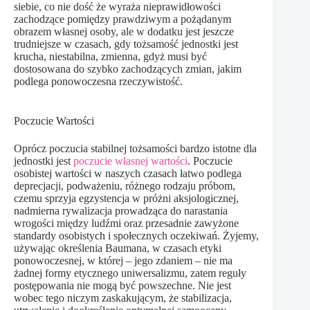
siebie, co nie dość że wyraża nieprawidłowości
zachodzące pomiędzy prawdziwym a pożądanym
obrazem własnej osoby, ale w dodatku jest jeszcze
trudniejsze w czasach, gdy tożsamość jednostki jest
krucha, niestabilna, zmienna, gdyż musi być
dostosowana do szybko zachodzących zmian, jakim
podlega ponowoczesna rzeczywistość.
Poczucie Wartości
Oprócz poczucia stabilnej tożsamości bardzo istotne dla
jednostki jest
poczucie własnej wartości
. Poczucie
osobistej wartości w naszych czasach łatwo podlega
deprecjacji, podważeniu, różnego rodzaju próbom,
czemu sprzyja egzystencja w próżni aksjologicznej,
nadmierna rywalizacja prowadząca do narastania
wrogości między ludźmi oraz przesadnie zawyżone
standardy osobistych i społecznych oczekiwań. Żyjemy,
używając określenia Baumana, w czasach etyki
ponowoczesnej, w której – jego zdaniem – nie ma
żadnej formy etycznego uniwersalizmu, zatem reguły
postępowania nie mogą być powszechne. Nie jest
wobec tego niczym zaskakującym, że stabilizacja,