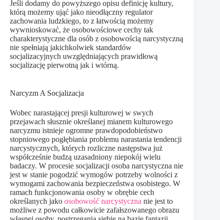
Jeśli dodamy do powyższego opisu definicję kultury,
którą możemy ująć jako nieodłączny regulator
zachowania ludzkiego, to z łatwością możemy
wywnioskować, że osobowościowe cechy tak
charakterystyczne dla osób z osobowością narcystyczną
nie spełniają jakichkolwiek standardów
socjalizacyjnych uwzględniających prawidłową
socjalizację pierwotną jak i wtórną.
Narcyzm A Socjalizacja
Wobec narastającej presji kulturowej w swych
przejawach słusznie określanej mianem kulturowego
narcyzmu istnieje ogromne prawdopodobieństwo
stopniowego pogłębiania problemu narastania tendencji
narcystycznych, których rozliczne następstwa już
współcześnie budzą uzasadniony niepokój wielu
badaczy. W procesie socjalizacji osoba narcystyczna nie
jest w stanie pogodzić wymogów potrzeby wolności z
wymogami zachowania bezpieczeństwa osobistego. W
ramach funkcjonowania osoby w obrębie cech
określanych jako
osobowość narcystyczna
nie jest to
możliwe z powodu całkowicie zafałszowanego obrazu
własnej osoby, postrzegania siebie na bazie fantazji,