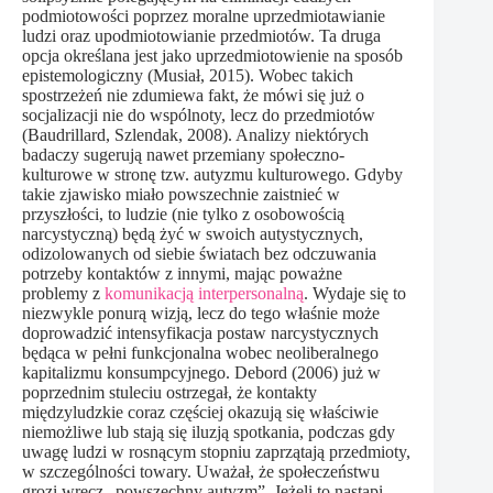
podmiotowości poprzez moralne uprzedmiotawianie
ludzi oraz upodmiotowianie przedmiotów. Ta druga
opcja określana jest jako uprzedmiotowienie na sposób
epistemologiczny (Musiał, 2015). Wobec takich
spostrzeżeń nie zdumiewa fakt, że mówi się już o
socjalizacji nie do wspólnoty, lecz do przedmiotów
(Baudrillard, Szlendak, 2008). Analizy niektórych
badaczy sugerują nawet przemiany społeczno-
kulturowe w stronę tzw. autyzmu kulturowego. Gdyby
takie zjawisko miało powszechnie zaistnieć w
przyszłości, to ludzie (nie tylko z osobowością
narcystyczną) będą żyć w swoich autystycznych,
odizolowanych od siebie światach bez odczuwania
potrzeby kontaktów z innymi, mając poważne
problemy z
komunikacją interpersonalną
. Wydaje się to
niezwykle ponurą wizją, lecz do tego właśnie może
doprowadzić intensyfikacja postaw narcystycznych
będąca w pełni funkcjonalna wobec neoliberalnego
kapitalizmu konsumpcyjnego. Debord (2006) już w
poprzednim stuleciu ostrzegał, że kontakty
międzyludzkie coraz częściej okazują się właściwie
niemożliwe lub stają się iluzją spotkania, podczas gdy
uwagę ludzi w rosnącym stopniu zaprzątają przedmioty,
w szczególności towary. Uważał, że społeczeństwu
grozi wręcz „powszechny autyzm”. Jeżeli to nastąpi,