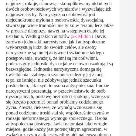
najgorzej rokuje, stanowiąc skomplikowany układ tych
dwóch osobowościowych wymiarów i wyzwalając ich
najgorsze cechy. Narcystyczna osobowość jest
niejednokrotne mylona z osobowością dyssocjalną,
stwarzając wiele trudności nie tylko w terapii, lecz także
w procesie diagnozy, nawet na wstępnym etapie jej
ustalania. Według takich autorów
jak Millon
i Davis
zarówno jednostki narcystyczne jak i antyspołeczne
wykorzystują ludzi do swoich celów, ale osoby
narcystyczne są mniej aktywne i świadome takiego
postępowania, uważają, że inni są im coś winni,
podczas gdy jednostki dyssocjalne celowo oszukują i są
bezwzględne. Jednostka narcystyczna domaga się
uwielbienia i zabiega o szacunek należny jej z racji
tego, że istnieje, nie zdobywając jednak szacunku
postrachem, jak czyni to osoba antyspołeczna. Ludzie
narcystyczni prezentują, w przeciwieństwie do osób
dyssocjalnych, postawę beztroski i spokoju, wznosząc
się (często pozornie) ponad problemy codziennego
życia. Zresztą ciekawe, że wymóg wznoszenia się
ponad codzienne troski stał się współcześnie czymś w
rodzaju nieformalnego wymogu społecznego. Osoba
antyspołeczna postrzega świat natomiast jako wrogie
miejsce, gdzie każdy jest potencjalnym agresorem, w
związku z czym atak jest według niej najlepszą obroną.