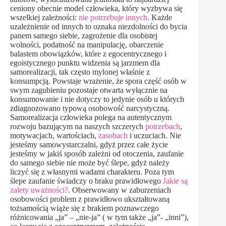
ceniony obecnie model człowieka, który wyzbywa się
wszelkiej zależności:
nie potrzebuje innych
. Każde
uzależnienie od innych to oznaka niezdolności do bycia
panem samego siebie, zagrożenie dla osobistej
wolności, podatność na manipulację, obarczenie
balastem obowiązków, które z egocentrycznego i
egoistycznego punktu widzenia są jarzmem dla
samorealizacji, tak często mylonej właśnie z
konsumpcją. Powstaje wrażenie, że spora część osób w
swym zagubieniu pozostaje otwarta wyłącznie na
konsumowanie i nie dotyczy to jedynie osób u których
zdiagnozowano typową osobowość narcystyczną.
Samorealizacja człowieka polega na autentycznym
rozwoju bazującym na naszych szczerych
potrzebach
,
motywacjach, wartościach,
zasobach
i uczuciach. Nie
jesteśmy samowystarczalni, gdyż przez całe życie
jesteśmy w jakiś sposób zależni od otoczenia, zaufanie
do samego siebie nie może być ślepe, gdyż należy
liczyć się z własnymi wadami charakteru. Poza tym
ślepe zaufanie świadczy o braku prawidłowego
Jakie są
zalety uważności?
. Obserwowany w zaburzeniach
osobowości problem z prawidłowo ukształtowaną
tożsamością wiąże się z brakiem poznawczego
różnicowania „ja” – „nie-ja” ( w tym także „ja”- „inni”),