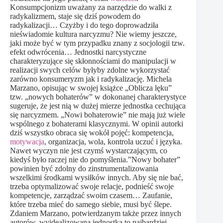
Konsumpcjonizm uważany za narzędzie do walki z
radykalizmem, staje się dziś powodem do
radykalizacji… Czyżby i do tego doprowadziła
nieświadomie kultura narcyzmu? Nie wiemy jeszcze,
jaki może być w tym przypadku znany z socjologii tzw.
efekt odwrócenia… Jednostki narcystyczne
charakteryzujące się skłonnościami do manipulacji w
realizacji swych celów byłyby zdolne wykorzystać
zarówno konsumeryzm jak i radykalizację. Michela
Marzano, opisując w swojej książce „Oblicza lęku”
tzw. „nowych bohaterów” w dokonanej charakterystyce
sugeruje, że jest nią w dużej mierze jednostka cechująca
się narcyzmem. „Nowi bohaterowie” nie mają już wiele
wspólnego z bohaterami klasycznymi. W opinii autorki
dziś wszystko obraca się wokół pojęć: kompetencja,
motywacja
, organizacja, wola, kontrola uczuć i języka.
Nawet wyczyn nie jest czymś wystarczającym, co
kiedyś było raczej nie do pomyślenia.”Nowy bohater”
powinien być zdolny do zinstrumentalizowania
wszelkimi środkami wysiłków innych. Aby się nie bać,
trzeba optymalizować swoje relacje, podnieść swoje
kompetencje, zarządzać swoim czasem… Zaufanie,
które trzeba mieć do samego siebie, musi być ślepe.
Zdaniem Marzano, potwierdzanym także przez innych
autorów, wyidealizowana jednostka to najbardziej