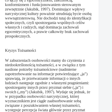
co łączy się z egocentryzmem, zależnością,
konformizmem i funkcjonowaniem sterowanym
zewnętrznie (Jakubik, 1997). Dominujące wpływy
narcystycznej kultury poważnie utrudniają bycie osobą
wewnątrzsterowną. Nie dochodzi tutaj do identyfikacji
społecznych, czyli spostrzegania wspólnych celów
własnych i cudzych, stąd dominacja zachowań
egocentrycznych, a prawie całkowity brak zachowań
prospołecznych.
Kryzys Tożsamości
W zaburzeniach osobowości mamy do czynienia z
niedookreślonością tożsamości, a w związku z tym
nasilone potrzeby tożsamościowe (nadmierne
zapotrzebowanie na informacje potwierdzające „ja”)
sprawiają, że przetwarzanie informacji o innych
ludziach następuje zgodnie z własnymi pragnieniami:
spostrzegamy innych przez pryzmat siebie („ja”) i
swoich („my”) (Jakubik, 1997). Wydaje się jednak, że
w przypadku osobowości narcystycznej, której
wyznacznikiem jest ciągłe zaabsorbowanie sobą
związane z poszukiwaniem własnej tożsamości,
występuje percepcja świata głównie przez pryzmat