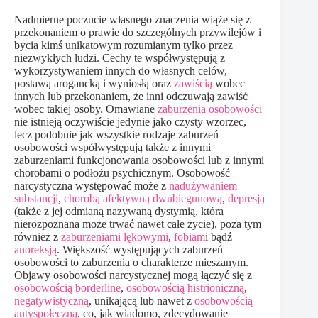
Nadmierne poczucie własnego znaczenia wiąże się z
przekonaniem o prawie do szczególnych przywilejów i
bycia kimś unikatowym rozumianym tylko przez
niezwykłych ludzi. Cechy te współwystępują z
wykorzystywaniem innych do własnych celów,
postawą arogancką i wyniosłą oraz
zawiścią
wobec
innych lub przekonaniem, że inni odczuwają zawiść
wobec takiej osoby. Omawiane
zaburzenia osobowości
nie istnieją oczywiście jedynie jako czysty wzorzec,
lecz podobnie jak wszystkie rodzaje zaburzeń
osobowości współwystępują także z innymi
zaburzeniami funkcjonowania osobowości lub z innymi
chorobami o podłożu psychicznym. Osobowość
narcystyczna występować może z
nadużywaniem
substancji
,
chorobą afektywną dwubiegunową
,
depresją
(także z jej odmianą nazywaną dystymią, która
nierozpoznana może trwać nawet całe życie), poza tym
również z
zaburzeniami lękowymi
,
fobiam
i bądź
anoreksją
. Większość występujących zaburzeń
osobowości to zaburzenia o charakterze mieszanym.
Objawy osobowości narcystycznej mogą łączyć się z
osobowością borderline
,
osobowością histrioniczną
,
negatywistyczną
, unikającą lub nawet z
osobowością
antyspołeczną
, co, jak wiadomo, zdecydowanie