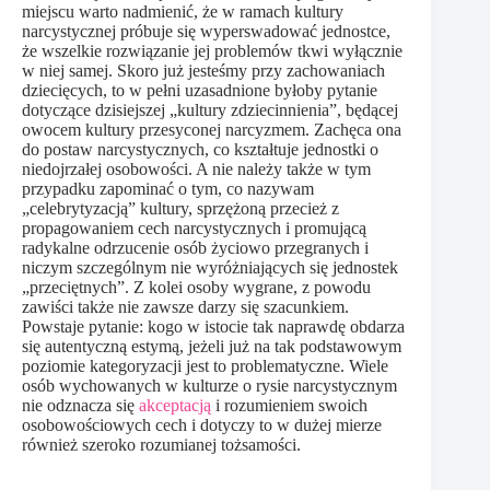
miejscu warto nadmienić, że w ramach kultury
narcystycznej próbuje się wyperswadować jednostce,
że wszelkie rozwiązanie jej problemów tkwi wyłącznie
w niej samej. Skoro już jesteśmy przy zachowaniach
dziecięcych, to w pełni uzasadnione byłoby pytanie
dotyczące dzisiejszej „kultury zdziecinnienia”, będącej
owocem kultury przesyconej narcyzmem. Zachęca ona
do postaw narcystycznych, co kształtuje jednostki o
niedojrzałej osobowości. A nie należy także w tym
przypadku zapominać o tym, co nazywam
„celebrytyzacją” kultury, sprzężoną przecież z
propagowaniem cech narcystycznych i promującą
radykalne odrzucenie osób życiowo przegranych i
niczym szczególnym nie wyróżniających się jednostek
„przeciętnych”. Z kolei osoby wygrane, z powodu
zawiści także nie zawsze darzy się szacunkiem.
Powstaje pytanie: kogo w istocie tak naprawdę obdarza
się autentyczną estymą, jeżeli już na tak podstawowym
poziomie kategoryzacji jest to problematyczne. Wiele
osób wychowanych w kulturze o rysie narcystycznym
nie odznacza się
akceptacją
i rozumieniem swoich
osobowościowych cech i dotyczy to w dużej mierze
również szeroko rozumianej tożsamości.