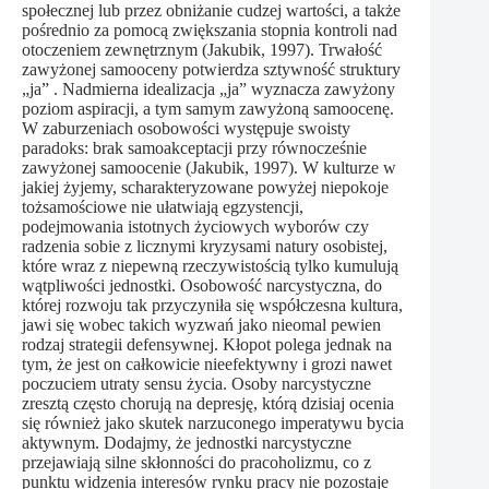
społecznej lub przez obniżanie cudzej wartości, a także
pośrednio za pomocą zwiększania stopnia kontroli nad
otoczeniem zewnętrznym (Jakubik, 1997). Trwałość
zawyżonej samooceny potwierdza sztywność struktury
„ja” . Nadmierna idealizacja „ja” wyznacza zawyżony
poziom aspiracji, a tym samym zawyżoną samoocenę.
W zaburzeniach osobowości występuje swoisty
paradoks: brak samoakceptacji przy równocześnie
zawyżonej samoocenie (Jakubik, 1997). W kulturze w
jakiej żyjemy, scharakteryzowane powyżej niepokoje
tożsamościowe nie ułatwiają egzystencji,
podejmowania istotnych życiowych wyborów czy
radzenia sobie z licznymi kryzysami natury osobistej,
które wraz z niepewną rzeczywistością tylko kumulują
wątpliwości jednostki. Osobowość narcystyczna, do
której rozwoju tak przyczyniła się współczesna kultura,
jawi się wobec takich wyzwań jako nieomal pewien
rodzaj strategii defensywnej. Kłopot polega jednak na
tym, że jest on całkowicie nieefektywny i grozi nawet
poczuciem utraty sensu życia. Osoby narcystyczne
zresztą często chorują na depresję, którą dzisiaj ocenia
się również jako skutek narzuconego imperatywu bycia
aktywnym. Dodajmy, że jednostki narcystyczne
przejawiają silne skłonności do pracoholizmu, co z
punktu widzenia interesów rynku pracy nie pozostaje