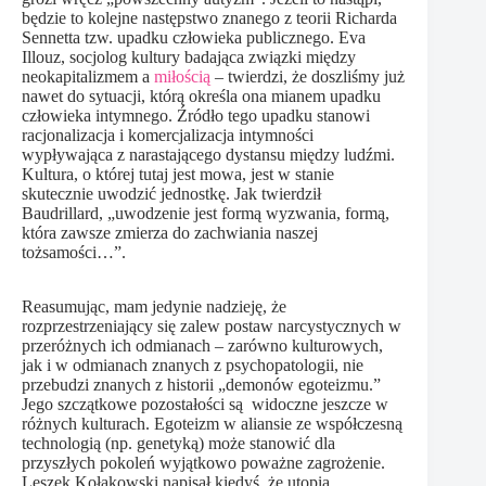
będzie to kolejne następstwo znanego z teorii Richarda
Sennetta tzw. upadku człowieka publicznego. Eva
Illouz, socjolog kultury badająca związki między
neokapitalizmem a
miłością
– twierdzi, że doszliśmy już
nawet do sytuacji, którą określa ona mianem upadku
człowieka intymnego. Źródło tego upadku stanowi
racjonalizacja i komercjalizacja intymności
wypływająca z narastającego dystansu między ludźmi.
Kultura, o której tutaj jest mowa, jest w stanie
skutecznie uwodzić jednostkę. Jak twierdził
Baudrillard, „uwodzenie jest formą wyzwania, formą,
która zawsze zmierza do zachwiania naszej
tożsamości…”.
Reasumując, mam jedynie nadzieję, że
rozprzestrzeniający się zalew postaw narcystycznych w
przeróżnych ich odmianach – zarówno kulturowych,
jak i w odmianach znanych z psychopatologii, nie
przebudzi znanych z historii „demonów egoteizmu.”
Jego szczątkowe pozostałości są widoczne jeszcze w
różnych kulturach. Egoteizm w aliansie ze współczesną
technologią (np. genetyką) może stanowić dla
przyszłych pokoleń wyjątkowo poważne zagrożenie.
Leszek Kołakowski napisał kiedyś, że utopia