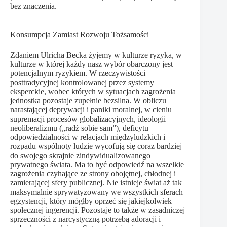
bez znaczenia.
Konsumpcja Zamiast Rozwoju Tożsamości
Zdaniem Ulricha Becka żyjemy w kulturze ryzyka, w
kulturze w której każdy nasz wybór obarczony jest
potencjalnym ryzykiem. W rzeczywistości
posttradycyjnej kontrolowanej przez systemy
eksperckie, wobec których w sytuacjach zagrożenia
jednostka pozostaje zupełnie bezsilna. W obliczu
narastającej deprywacji i paniki moralnej, w cieniu
supremacji procesów globalizacyjnych, ideologii
neoliberalizmu („radź sobie sam”), deficytu
odpowiedzialności w relacjach międzyludzkich i
rozpadu wspólnoty ludzie wycofują się coraz bardziej
do swojego skrajnie zindywidualizowanego
prywatnego świata. Ma to być odpowiedź na wszelkie
zagrożenia czyhające ze strony obojętnej, chłodnej i
zamierającej sfery publicznej. Nie istnieje świat aż tak
maksymalnie sprywatyzowany we wszystkich sferach
egzystencji, który mógłby oprzeć się jakiejkolwiek
społecznej ingerencji. Pozostaje to także w zasadniczej
sprzeczności z narcystyczną potrzebą adoracji i