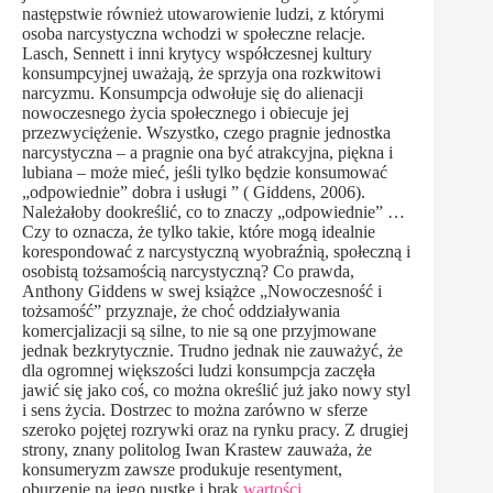
następstwie również utowarowienie ludzi, z którymi
osoba narcystyczna wchodzi w społeczne relacje.
Lasch, Sennett i inni krytycy współczesnej kultury
konsumpcyjnej uważają, że sprzyja ona rozkwitowi
narcyzmu. Konsumpcja odwołuje się do alienacji
nowoczesnego życia społecznego i obiecuje jej
przezwyciężenie. Wszystko, czego pragnie jednostka
narcystyczna – a pragnie ona być atrakcyjna, piękna i
lubiana – może mieć, jeśli tylko będzie konsumować
„odpowiednie” dobra i usługi ” ( Giddens, 2006).
Należałoby dookreślić, co to znaczy „odpowiednie” …
Czy to oznacza, że tylko takie, które mogą idealnie
korespondować z narcystyczną wyobraźnią, społeczną i
osobistą tożsamością narcystyczną? Co prawda,
Anthony Giddens w swej książce „Nowoczesność i
tożsamość” przyznaje, że choć oddziaływania
komercjalizacji są silne, to nie są one przyjmowane
jednak bezkrytycznie. Trudno jednak nie zauważyć, że
dla ogromnej większości ludzi konsumpcja zaczęła
jawić się jako coś, co można określić już jako nowy styl
i sens życia. Dostrzec to można zarówno w sferze
szeroko pojętej rozrywki oraz na rynku pracy. Z drugiej
strony, znany politolog Iwan Krastew zauważa, że
konsumeryzm zawsze produkuje resentyment,
oburzenie na jego pustkę i brak
wartości
.