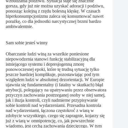
wzbudzania podziwu. Sytuacja staje się znacznie
gorsza, gdy już nie można uzyskać adoracji i podziwu,
ponosząc kolejną z rzędu bolesną klęskę. W czasach
hiperkonsumpcjonizmu zaleca się konsumować nawet
porażkę, co dla jednostki narcystycznej brzmi bardzo
ambiwalentnie.
Sam sobie jesteś winny
Obarczanie ludzi winą za wszelkie poniesione
niepowodzenia stanowi funkcję stabilizacyjną dla
istniejącego systemu i depresjogenną zmorę
ponowoczesnej epoki, które tę trudną sytuację tylko
jeszcze bardziej komplikuje, pozostawiając pod tym
względem ludzi w absolutnej dezorientacji. W Europie
ujawnia się fundamentalny (i fatalny w skutkach) błąd
atrybucji, polegający na upatrywaniu przez obserwatora
przyczyn zachowania postrzeganej osoby w niej samej,
jak i iluzja kontroli, czyli nadmierne przypisywanie
sobie kontroli nad wydarzeniami. Przesadna kontrola
nad wydarzeniami, łączona częstokroć z wiarą w
zdobycie wszystkiego, czego się zapragnie, kojarzy się
już z wiarą w omnipotencję, co, jak powszechnie
wiadomo, jest cechą zachowania dziecięcego. W tym