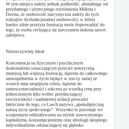
W tym miejscu należy jednak podkreślić, abstrahując od
przydatnego i użytecznego rozróżnienia Millona i
Davisa, że osobowość narcystyczna należy do tych
rodzajów dysfunkcjonalnej osobowości, w której
bardzo silnie przeżyta frustracja może doprowadzić do
tego, że osoba cechująca się narcyzmem dokona nawet
zabójstwa.
Nierzeczywisty Ideał
Koncentracja na fizycznym i psychicznym
doskonaleniu oznaczającym przecież notoryczną
mniejszą lub większą frustrację, dążenie do całkowitego
samospełnienia w życiu będące w rzeczy samej ze
wszech miar utopijnym celem, dążenie do
samowystarczalności i sukcesu za wszelką cenę przy
jednoczesnym lęku wobec przytłaczającej
rzeczywistości i nadmiernej izolacji prowadzi
faktycznie do tego, co Lasch nazywa „apokaliptyczną
naturą życia społecznego”. Wszystko to pozostaje we
wzajemnym oddziaływaniu na użytek nowoczesnego
kapitalizmu, konsumpcjonizmu oraz ideologii skrajnego
indywidualizmu odznaczającej się głęboko