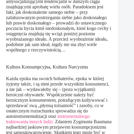
antysocjalizującymi tendencjami w dalszym ciągu
znajdującymi aprobatę wielu osób. Paradoksem jest
fakt, jak doskonalenie samego siebie – przy
zafałszowanym postrzeganiu siebie jako doskonałego
lub prawie doskonałego – prowadzi do ustawicznego
poczucia bycia kimś niedoskonałym, kimś kogo cechy i
osiągnięcia znajdują się wciąż poniżej poziomu
wyobrażanego ideału. A przecież wyobrażenie ideału,
podobnie jak sam ideał, nigdy nie ma zbyt wiele
wspólnego z rzeczywistością…
Kultura Konsumpcyjna, Kultura Narcyzmu
Każda epoka ma swoich bohaterów, epoka w której
żyjemy także, i są nimi przede wszystkim konsumenci,
a nie jak – wydawałoby się – (poza wyjątkami)
heroiczni obywatele. Współcześnie należy być
heroicznym konsumentem, potrafiącym kultywować i
sprzedawać swą „płynną tożsamość” i zasoby, co w
ostatecznym rozrachunku sprowadza się do
autoinstrumentalizacji oraz
instrumentalnego
traktowania innych ludzi.
Zdaniem Zygmunta Baumana
najbardziej jaskrawym przejawem konsumpcjonizmu
jest samoutowarowienie. Skutkiem tego może być w