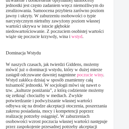
utrwalenie i dookreślenie optymalnej samooceny
jednostki jest często zadaniem wręcz niemożliwym do
zrealizowania. Samoocena przybiera zarówno poziom
jawny i ukryty. W zaburzeniu osobowości o typie
narcystycznym nietrafny zawyżony poziom własnej
wartości ukrywa w istocie głębokie
niedowartościowanie. Z poczuciem osobistej wartości
wiąże się poczucie krzywdy, wina i
wstyd
.
Dominacja Wstydu
W naszych czasach, jak twierdzi Giddens, możemy
mówić już o dominacji wstydu, który w dużej mierze
zastąpił odczuwane dawniej nagminne
poczucie winy
.
Wstyd zakłóca dzisiaj w sposób znamienny całą
tożsamość jednostki. W socjologii mówi się nawet o
tzw. „kulturze poniżania”, z którą codziennie możemy
się zetknąć chociażby w mediach. Zwykle
potwierdzanie i podwyższanie własnej wartości
odbywa się na drodze akceptacji otoczenia, poszerzania
zakresu posiadania, mocy i kompetencji poprzez
realizację potrzeby osiągnięć. W zaburzeniach
osobowości wzrost poczucia własnej wartości następuje
przez zaspokojenie przesadnej potrzeby akceptacji