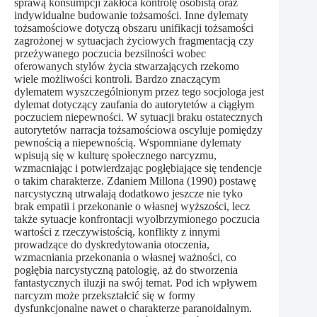
sprawą konsumpcji zakłóca kontrolę osobistą oraz
indywidualne budowanie tożsamości. Inne dylematy
tożsamościowe dotyczą obszaru unifikacji tożsamości
zagrożonej w sytuacjach życiowych fragmentacją czy
przeżywanego poczucia bezsilności wobec
oferowanych stylów życia stwarzających rzekomo
wiele możliwości kontroli. Bardzo znaczącym
dylematem wyszczególnionym przez tego socjologa jest
dylemat dotyczący zaufania do autorytetów a ciągłym
poczuciem niepewności. W sytuacji braku ostatecznych
autorytetów narracja tożsamościowa oscyluje pomiędzy
pewnością a niepewnością. Wspomniane dylematy
wpisują się w kulturę społecznego narcyzmu,
wzmacniając i potwierdzając pogłębiające się tendencje
o takim charakterze. Zdaniem Millona (1990) postawę
narcystyczną utrwalają dodatkowo jeszcze nie tyko
brak empatii i przekonanie o własnej wyższości, lecz
także sytuacje konfrontacji wyolbrzymionego poczucia
wartości z rzeczywistością, konflikty z innymi
prowadzące do dyskredytowania otoczenia,
wzmacniania przekonania o własnej ważności, co
pogłębia narcystyczną patologię, aż do stworzenia
fantastycznych iluzji na swój temat. Pod ich wpływem
narcyzm może przekształcić się w formy
dysfunkcjonalne nawet o charakterze paranoidalnym.