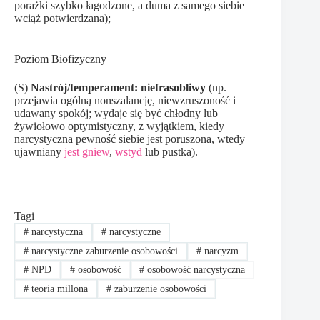
porażki szybko łagodzone, a duma z samego siebie
wciąż potwierdzana);
Poziom Biofizyczny
(S)
Nastrój/temperament: niefrasobliwy
(np.
przejawia ogólną nonszalancję, niewzruszoność i
udawany spokój; wydaje się być chłodny lub
żywiołowo optymistyczny, z wyjątkiem, kiedy
narcystyczna pewność siebie jest poruszona, wtedy
ujawniany
jest gniew
,
wstyd
lub pustka).
Tagi
#
narcystyczna
#
narcystyczne
#
narcystyczne zaburzenie osobowości
#
narcyzm
#
NPD
#
osobowość
#
osobowość narcystyczna
#
teoria millona
#
zaburzenie osobowości