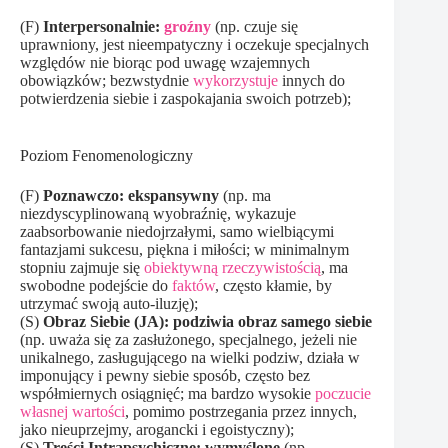
(F)
Interpersonalnie:
groźny
(np. czuje się
uprawniony, jest nieempatyczny i oczekuje specjalnych
względów nie biorąc pod uwagę wzajemnych
obowiązków; bezwstydnie
wykorzystuje
innych do
potwierdzenia siebie i zaspokajania swoich potrzeb);
Poziom Fenomenologiczny
(F)
Poznawczo: ekspansywny
(np. ma
niezdyscyplinowaną wyobraźnię, wykazuje
zaabsorbowanie niedojrzałymi, samo wielbiącymi
fantazjami sukcesu, piękna i miłości; w minimalnym
stopniu zajmuje się
obiektywną rzeczywistością
, ma
swobodne podejście do
faktów
, często kłamie, by
utrzymać swoją auto-iluzję);
(S)
Obraz Siebie (JA): podziwia obraz samego siebie
(np. uważa się za zasłużonego, specjalnego, jeżeli nie
unikalnego, zasługującego na wielki podziw, działa w
imponujący i pewny siebie sposób, często bez
współmiernych osiągnięć; ma bardzo wysokie
poczucie
własnej wartości
, pomimo postrzegania przez innych,
jako nieuprzejmy, arogancki i egoistyczny);
(S)
Treści Intrapsychiczne: wymyślone
(np.