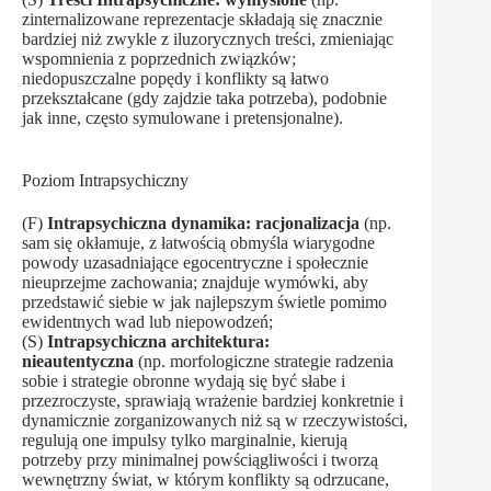
zinternalizowane reprezentacje składają się znacznie
bardziej niż zwykle z iluzorycznych treści, zmieniając
wspomnienia z poprzednich związków;
niedopuszczalne popędy i konflikty są łatwo
przekształcane (gdy zajdzie taka potrzeba), podobnie
jak inne, często symulowane i pretensjonalne).
Poziom Intrapsychiczny
(F)
Intrapsychiczna dynamika:
racjonalizacja
(np.
sam się okłamuje, z łatwością obmyśla wiarygodne
powody uzasadniające egocentryczne i społecznie
nieuprzejme zachowania; znajduje wymówki, aby
przedstawić siebie w jak najlepszym świetle pomimo
ewidentnych wad lub niepowodzeń;
(S)
Intrapsychiczna architektura:
nieautentyczna
(np. morfologiczne strategie radzenia
sobie i strategie obronne wydają się być słabe i
przezroczyste, sprawiają wrażenie bardziej konkretnie i
dynamicznie zorganizowanych niż są w rzeczywistości,
regulują one impulsy tylko marginalnie, kierują
potrzeby przy minimalnej powściągliwości i tworzą
wewnętrzny świat, w którym konflikty są odrzucane,