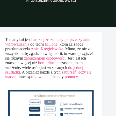
ZABURZENIA OSOBOWOŚCI
Ten artykuł jest
bardziej zrozumiały po przeczytaniu
wprowadzania
do teorii
Millona
, którą za zgodą
przetłumaczyła
Anita Kręgielewska
. Mimo, że nie ze
wszystkim się zgadzam w tej teorii, to warto przyjrzeć
się różnym
zaburzeniom osobowości
. Jest jest ich
znacznie więcej niż
borderline
, a czasami, mam
wrażenie, wiele osób jest wrzucanych
do jednej
szufladki
. A przecież każde z tych
zaburzeń leczy się
inaczej
, inne są
rokowania
i metody
pomocy
.