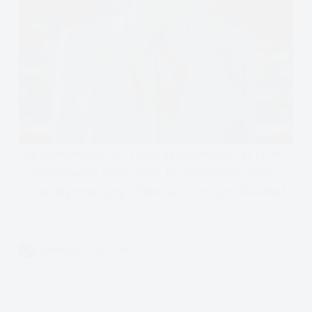
Jak umiejętności DBT pomogły mi pokonać lęk przed
przemawianiem publicznym. Ekspozycja jak zrobić
hierarchię ekspozycji (drabinka). Czym jest flooding?
Czytam
Moja
VIVIAN FISZER
13 MIN.
historia
ekspozycji,
przemawianie
publiczne