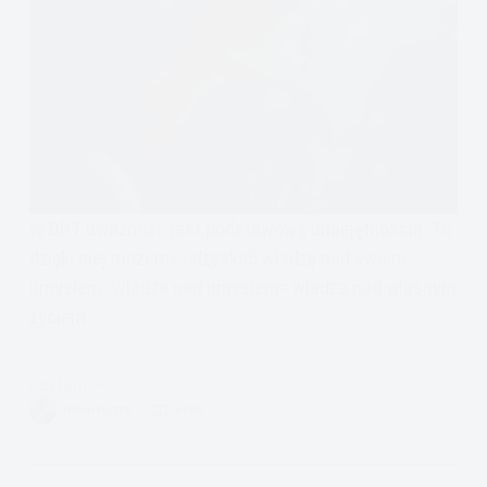
W DBT uważność jest podstawową umiejętnością. To
dzięki niej możemy odzyskać władzę nad swoim
umysłem. Władza nad umysłem= władza nad własnym
życiem.
Czytam
Uważność
VIVIAN FISZER
5 MIN.
(DBT)
Obserwowanie