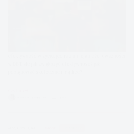
efektywność w życiu, jedna z umiejętności uważności
w DBT, ale jak zwiększyć efektywność? jak
postępować skutecznie i mądrze?
Czytam
jak
MARYSIA CZARNECKA
11 MIN.
zwiększyć
efektywność?
APDEJT:
STY 18, 2021
EMOCJE
ULECZ SIĘ SAM