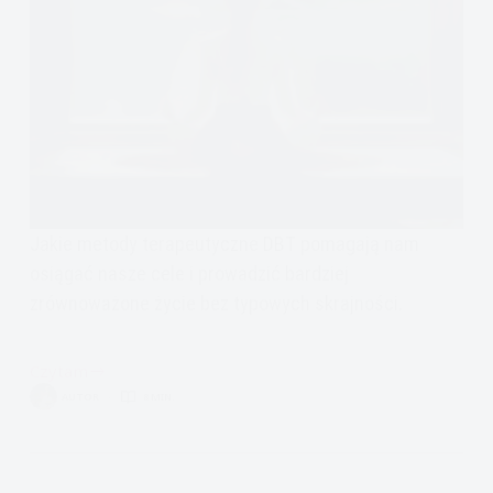
Jakie metody terapeutyczne DBT pomagają nam
osiągać nasze cele i prowadzić bardziej
zrównoważone życie bez typowych skrajności.
Czytam
Równowaga
AUTOR
8 MIN.
w
życiu
jak
ją