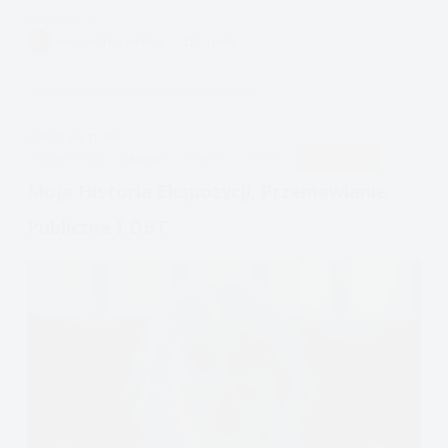
Czytam
Krytykowanie,
KINGA WYTRYCHIEWICZ
12 MIN.
Ocenianie,
jak
wpływa
na
APDEJT:
MAJ 11, 2020
nasze
DIALEKTYCZNA
LĘKOWE
PRYWATA
STRACH
ULECZ SIĘ SAM
emocje?
Moja Historia Ekspozycji, Przemawianie
Publiczne I DBT