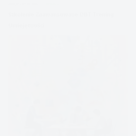
APDEJT:
LUT 12, 2020
PRYWATA
i
DBT
Szkolenie Zaawansowane DBT Trening
Umiejętności