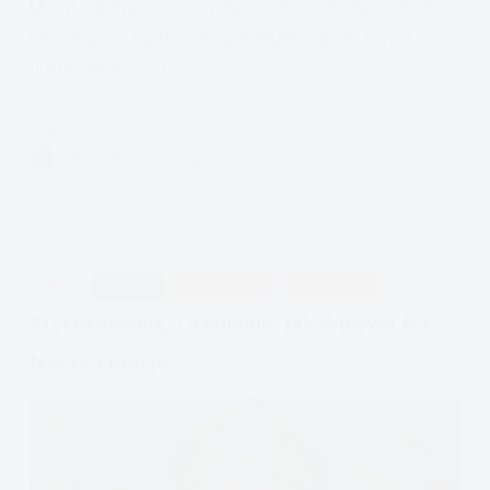
Muzyka przydaje się w regulowaniu naszego nastroju,
niby oczywiste, ale czy sprawdziliście jak to jest
dokładnie u Was?
Czytam
Muzyka
MARYSIA CZARNECKA
12 MIN.
przydaje
się
w
terapii
APDEJT:
LIS 4, 2020
EMOCJE
MEDYTACJE
PODCAST EMOCJE
ULECZ SIĘ SAM
Krytykowanie, Ocenianie, Jak Wpływa Na
Nasze Emocje?