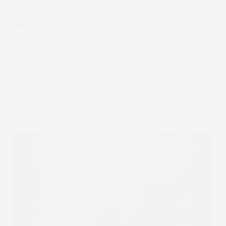
Czytam
Kryzys:
VIVIAN FISZER
6 MIN.
Mądry
Umysł
AKCEPTUJE
APDEJT:
WRZ 29, 2022
FORMULARZE
ODPORNOŚĆ
ULECZ SIĘ SAM
UWAŻNOŚĆ
Równowaga W Życiu Jak Ją Zbudować I
Wyjść Ze Skrajności