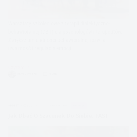
Warsztaty szkoleniowe z terapii dialektyczno-
behawioralnej (DBT) dla psychologów i terapeutów.
Zwiększ umiejętności behawioralne, rozwijaj
uważność i regulację emocji.
Czytam
Szkolenie
VIVIAN FISZER
5 MIN.
Zaawansowane
DBT
Trening
Umiejętności
APDEJT:
PAŹ 21, 2019
DIALEKTYCZNA
RELACJE
Jak Dbać O Szacunek Do Siebie, FAST