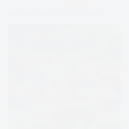
APDEJT:
LIP 4, 2022
DIALEKTYCZNA
UWAŻNOŚĆ
zbudować
i
Jak Radzić Sobie W Życiu: Efektywność
wyjść
ze
skrajności