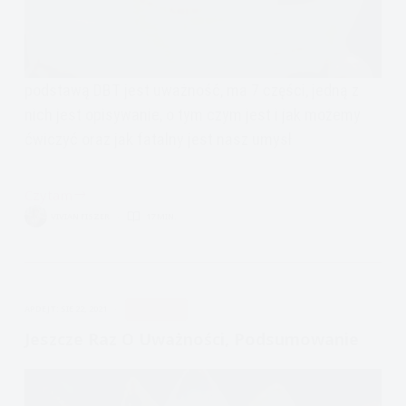
podstawą DBT jest uważność, ma 7 części, jedną z
nich jest opisywanie, o tym czym jest i jak możemy
ćwiczyć oraz jak fatalny jest nasz umysł
Czytam
Uważność:
VIVIAN FISZER
17 MIN.
Opisywanie
i
Sprawdzanie
Faktów
APDEJT:
SIE 22, 2021
UWAŻNOŚĆ
Jeszcze Raz O Uważności, Podsumowanie