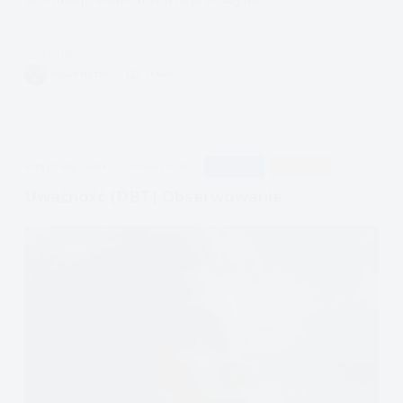
Czytam
Encyklopedia
VIVIAN FISZER
11 MIN.
Emocji
Obrzydzenie
APDEJT:
MAJ 3, 2024
DIALEKTYCZNA
MEDYTACJE
UWAŻNOŚĆ
Uważność (DBT) Obserwowanie