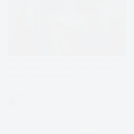
DBT uważność umiejętność JAK nie ocenianie, czym
jest i jak ją ćwiczyć, oraz dlaczego nie ocenianie jest
tak ważne w regulowaniu emocji
Czytam
DBT
VIVIAN FISZER
4 MIN.
uważność
umiejętności
JAK:
nie
APDEJT:
SIE 22, 2021
ocenianie