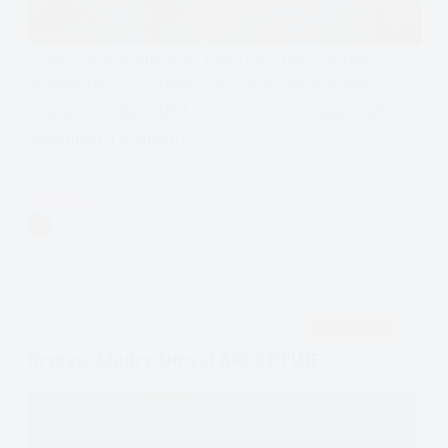
Osoby z borderline oraz większość ludzi zwykle
pragnie fajnych, stabilnych relacji. Jak poprawić
relacje metodami DBT i znaleźć równowagę między
dawaniem a braniem?
Czytam
jak
VIVIAN FISZER
6 MIN.
dbać
o
relacje,
czyli
APDEJT:
PAŹ 7, 2022
DIALEKTYCZNA
ODPORNOŚĆ
ULECZ SIĘ SAM
GIVE
Kryzys: Mądry Umysł AKCEPTUJE