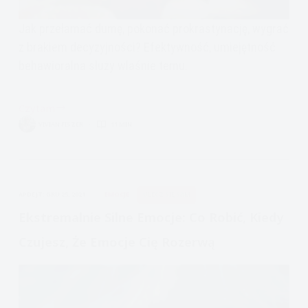
Jak przełamać dumę, pokonać prokrastynację, wygrać
z brakiem decyzyjności? Efektywność, umiejętność
behawioralna służy właśnie temu.
Czytam
Jak
VIVIAN FISZER
11 MIN.
radzić
sobie
w
życiu:
APDEJT:
GRU 25, 2021
EMOCJE
ULECZ SIĘ SAM
efektywność
Ekstremalnie Silne Emocje: Co Robić, Kiedy
Czujesz, Że Emocje Cię Rozerwą