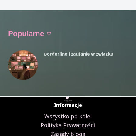
Czytam
Jak
VIVIAN FISZER
6 MIN.
dbać
o
Popularne
szacunek
do
siebie,
Borderline i zaufanie w związku
FAST
Informacje
Wszystko po kolei
Polityka Prywatności
Zasady bloga