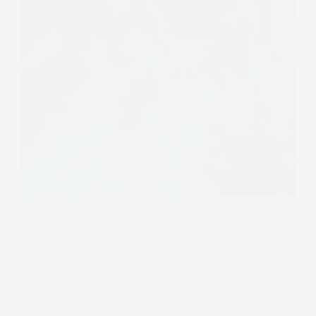
Jaka jest twoja seksualność? Krótkie ćwiczenie.
Czytam
Seks:
MONIKA RUTKE
3 MIN.
Kto
wchodzi
z