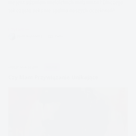
nie jest udziałem wieloletnich małżeństw? Dlaczego
tak często seks nie spełnia naszych oczekiwań?
Czytam
Seks:
BEATA WĄSOWICZ
7 MIN.
Powody
dla
których
idziemy
APDEJT:
MAR 24, 2018
RELACJE
ze
sobą
Czy Mam Przywiązanie Unikające
do
łóżka