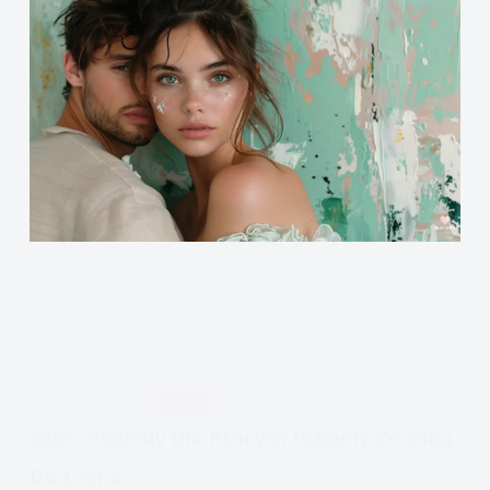
APDEJT:
KWI 29, 2018
RELACJE
Seks: Powody Dla Których Idziemy Ze Sobą
Do Łóżka