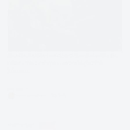
Poradnik dla kobiet walczących z niepłodnością: jak
radzić sobie z emocjami i utrzymać poczucie
kobiecości.
Czytam
Niepłodność-
MAGDA AUGUSTYNIAK
7 MIN.
jak
sobie
poradzić-
poradnik
APDEJT:
KWI 5, 2017
RELACJE