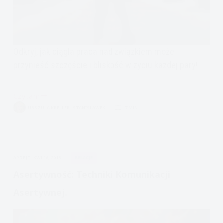
Odkryj, jak ciągła praca nad związkiem może
przynieść szczęście i bliskość w życiu każdej pary!
Czytam
Dobry,
URSZULA KRELLER- STANISŁAWEK
7 MIN.
szczęśliwy
związek
APDEJT:
KWI 16, 2016
RELACJE
Asertywność: Techniki Komunikacji
Asertywnej.