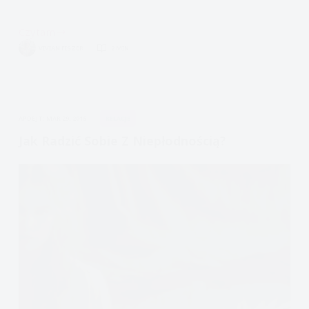
Czytam
Asertywność:
VIVIAN FISZER
2 MIN.
techniki
komunikacji
asertywnej.
APDEJT:
MAR 29, 2016
RELACJE
Jak Radzić Sobie Z Niepłodnością?