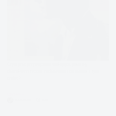
Czym jest przywiązanie unikające, jakie są
charakterystyczne zachowania i co można z tym
zrobić?
Czytam
Czy
VIVIAN FISZER
9 MIN.
mam
przywiązanie
unikające