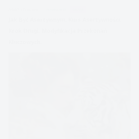
nami
APDEJT:
STY 26, 2016
FORMULARZE
RELACJE
do
łóżka?
Jak Być Asertywnym. Kurs Asertywności.
Krok Drugi. Modyfikacja Przekonań
Kluczowych.