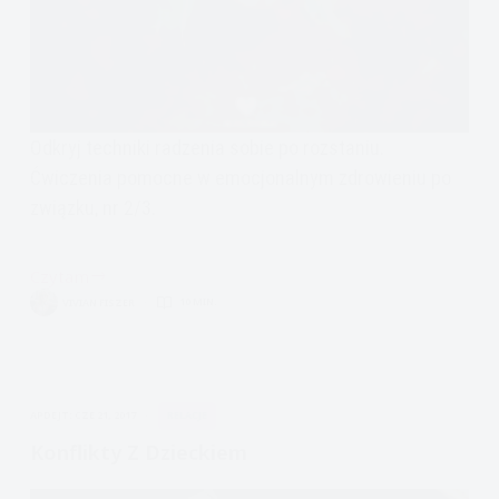
Odkryj techniki radzenia sobie po rozstaniu.
Ćwiczenia pomocne w emocjonalnym zdrowieniu po
związku, nr 2/3.
Czytam
rozstanie,
VIVIAN FISZER
10 MIN.
dochodzenie
do
siebie,
uzdrowienie
APDEJT:
CZE 21, 2017
RELACJE
serca,
cz.
Konflikty Z Dzieckiem
2