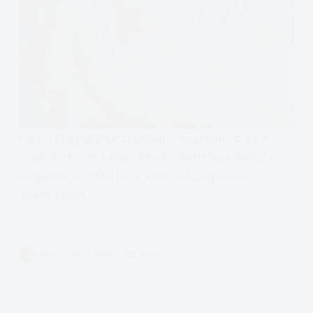
Pary, u których zdiagnozowano niepłodność, są w
ciągłym stresie + mają emocje podobne, również w
natężeniu, do tych, które doświadczają osoby w
stanie żałoby.
Czytam
Jak
MAGDA AUGUSTYNIAK
3 MIN.
radzić
sobie
z
niepłodnością?