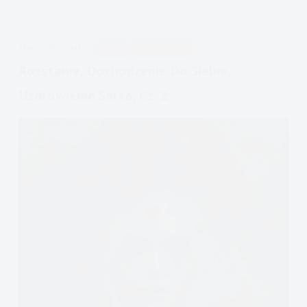
do
siebie,
uzdrowienie
APDEJT:
SIE 28, 2017
RELACJE
ULECZ SIĘ SAM
serca,
cz.
Rozstanie, Dochodzenie Do Siebie,
3
Uzdrowienie Serca, Cz. 2