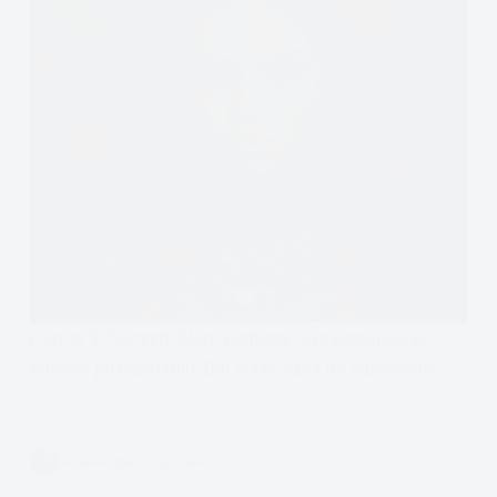
Poznaj 5 ćwiczeń, które pomogą Ci przepracować
emocje po rozstaniu. Daj sobie czas na zdrowienie.
Czytam
rozstanie,
VIVIAN FISZER
8 MIN.
dochodzenie