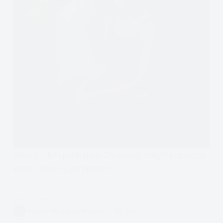
Seks z byłym partnerem Czy koniec związku oznacza
koniec seksu z partnerem?
Czytam
Seks
URSZULA KRELLER- STANISŁAWEK
5 MIN.
z