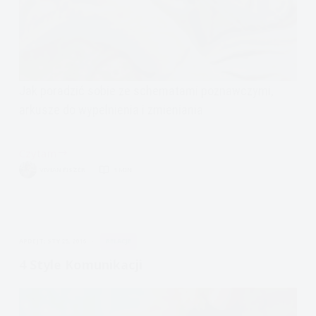
Jak poradzić sobie ze schematami poznawczymi,
arkusze do wypełnienia i zmieniania
Czytam
Jak
VIVIAN FISZER
1 MIN.
być
asertywnym.
Kurs
asertywności.
APDEJT:
STY 25, 2016
RELACJE
Krok
drugi.
4 Style Komunikacji
Modyfikacja
Przekonań
kluczowych.