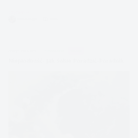
Czytam
Konflikty
VIVIAN FISZER
4 MIN.
z
dzieckiem
APDEJT:
KWI 5, 2017
FORMULARZE
RELACJE
Niepłodność- Jak Sobie Poradzić-Poradnik