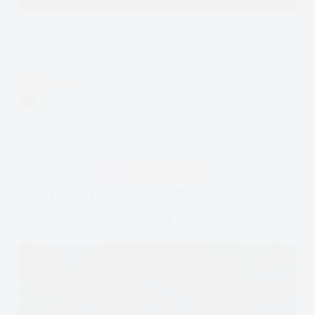
Odkryj, jak BPD wpływa na związki i jak radzić sobie z
wyzwaniami w miłości.
Czytam
Związki
ANITA KRĘGIELEWSKA
4 MIN.
romantyczne
osób
z
BPD
APDEJT:
SIE 28, 2017
RELACJE
ULECZ SIĘ SAM
Rozstanie, Dochodzenie Do Siebie,
Uzdrowienie Serca, Cz. 3