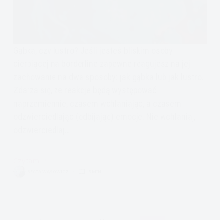
Gąbka, czy lustro? Jeśli jesteś bliskim osoby
cierpiącej na borderline zapewne reagujesz na jej
zachowanie na dwa sposoby: jak gąbka lub jak lustro.
Zdarza się, że reakcje będą występować
naprzemiennie, czasem wchłaniając, a czasem
odzwierciedlając (odbijając) emocje. Nie wchłaniaj,
odzwierciedlaj…
Czytam
Jak
BEATA WĄSOWICZ
5 MIN.
zdrowo
reagować
na
zachowania