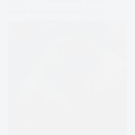
APDEJT:
PAŹ 23, 2017
OSOBOWOŚĆ BORDERLINE
RELACJE
osoby
z
Związki Romantyczne Osób Z BPD
borderline?