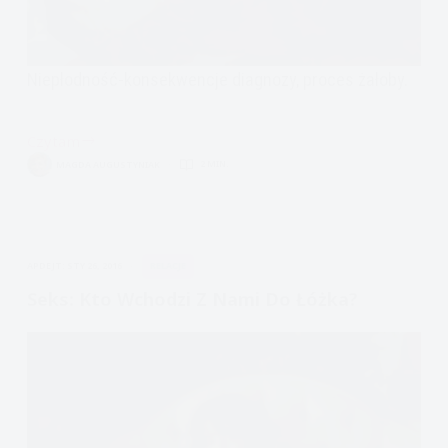
Niepłodność-konsekwencje diagnozy, proces żałoby.
Czytam
Gdy
MAGDA AUGUSTYNIAK
2 MIN.
dziecko
nie
przychodzi…
czyli
APDEJT:
STY 26, 2016
RELACJE
co
się
Seks: Kto Wchodzi Z Nami Do Łóżka?
ze
mną
dzieje?