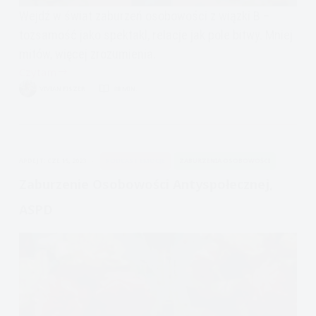
Wejdź w świat zaburzeń osobowości z wiązki B –
tożsamość jako spektakl, relacje jak pole bitwy. Mniej
mitów, więcej zrozumienia.
Czytam
Fakty
VIVIAN FISZER
88 MIN.
a
nie
mity,
Narcyz?
APDEJT:
CZE 15, 2023
PODCAST EMOCJE
ZABURZENIA OSOBOWOŚCI
Psychopata?
BPD?
Zaburzenie Osobowości Antyspołecznej,
ASPD