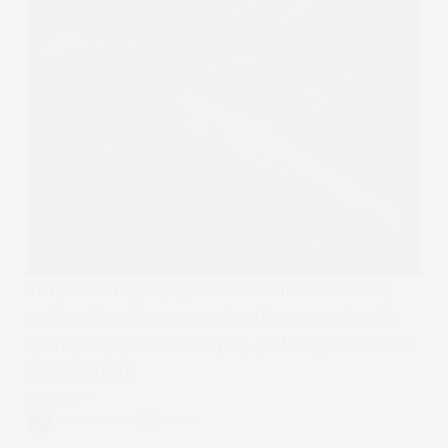
Ten problem występuje w wielu odmianach: mamy
osoby antyspołeczne, psychopatię oraz socjopatię.
Uporządkujmy i dowiedzmy się, jak to z tymi osobami
naprawdę jest.
Czytam
Zaburzenie
VIVIAN FISZER
27 MIN.
osobowości