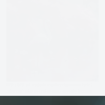
NPD z BPD, jak wygląda współwystępowanie tych 2
zaburzeń? jakie jest rokowanie, i sposoby leczenia.
Czytam
Borderline
VIVIAN FISZER
4 MIN.