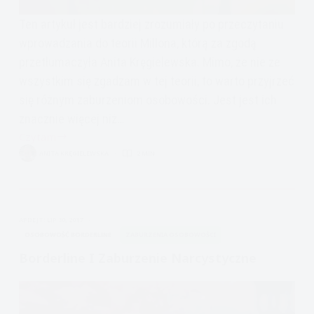
Ten artykuł jest bardziej zrozumiały po przeczytaniu
wprowadzania do teorii Millona, którą za zgodą
przetłumaczyła Anita Kręgielewska. Mimo, że nie ze
wszystkim się zgadzam w tej teorii, to warto przyjrzeć
się różnym zaburzeniom osobowości. Jest jest ich
znacznie więcej niż…
Czytam
Teoria
ANITA KRĘGIELEWSKA
2 MIN.
Millona:
Osobowość
Towarzyska,
Osobowość
APDEJT:
LIP 30, 2017
Narcystyczna
OSOBOWOŚĆ BORDERLINE
ZABURZENIA OSOBOWOŚCI
Borderline I Zaburzenie Narcystyczne