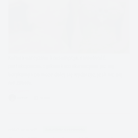
Kultura narcyzmu: konsumpcja, samotność,
perfekcjonizm, z jakimi konsekwencjami już się
borykamy i co może dalej się wydarzyć, jeśli nic się
nie zmieni.
Czytam
Kultura
AUTOR
16 MIN.
Narcyzmu
a
Osobowość
Narcystyczna
APDEJT:
LIP 30, 2017
ZABURZENIA OSOBOWOŚCI