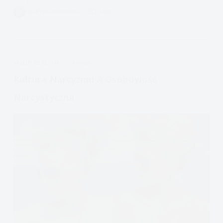
Dwa
MARTYNA STEFAŃSKA
8 MIN.
oblicza
narcyzmu:
Narcyz
wielkościowy
APDEJT:
SIE 13, 2018
EMOCJE
i
narcyz
Kultura Narcyzmu A Osobowość
wrażliwy
Narcystyczna