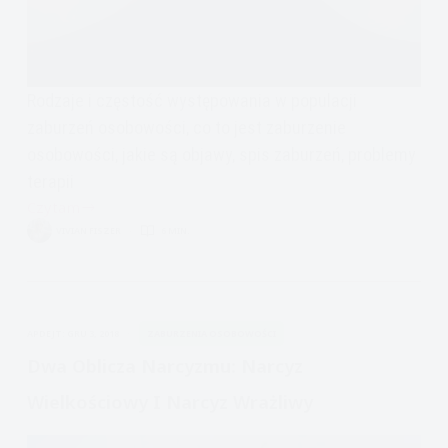
Rodzaje i częstość występowania w populacji
zaburzeń osobowości, co to jest zaburzenie
osobowości, jakie są objawy, spis zaburzeń, problemy
terapii
Czytam
Zaburzenie
VIVIAN FISZER
6 MIN.
Osobowości
lista
i
opis
APDEJT:
GRU 3, 2018
ZABURZENIA OSOBOWOŚCI
Dwa Oblicza Narcyzmu: Narcyz
Wielkościowy I Narcyz Wrażliwy