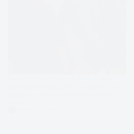
Dbanie o związek, jak okazywać miłość, napełniać
zbiornik miłości partnera, by czuł się kochany, więc
bezpieczny, spokojny- 5 języków miłości i dialekty
Czytam
Poradnik
VIVIAN FISZER
15 MIN.
dla
Par
Języki