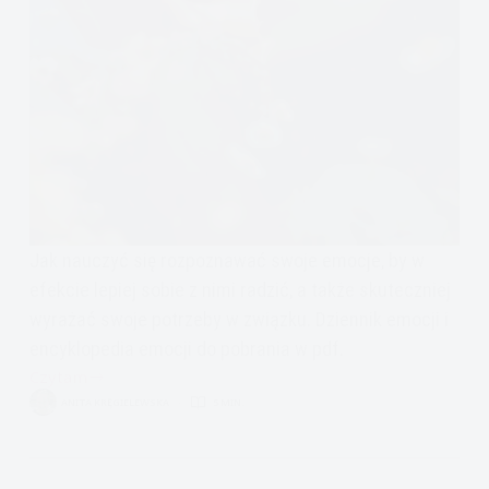
Jak nauczyć się rozpoznawać swoje emocje, by w
efekcie lepiej sobie z nimi radzić, a także skuteczniej
wyrażać swoje potrzeby w związku. Dziennik emocji i
encyklopedia emocji do pobrania w pdf.
Czytam
Jak
ANITA KRĘGIELEWSKA
5 MIN.
naprawić
związek:
Identyfikowanie