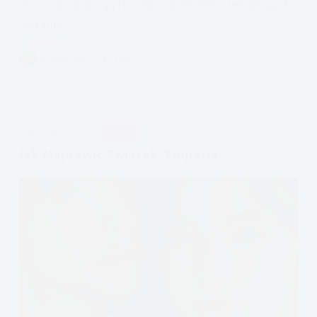
masz za sobą ciąg rozstań i dramatów i tendencję do
unikania.
Czytam
Przywiązanie
VIVIAN FISZER
5 MIN.
unikające-
jak
z
niego
APDEJT:
GRU 30, 2020
RELACJE
wyjść
Jak Naprawić Związek: Empatia