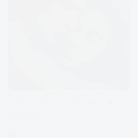
Jak naprawić związek, 9 część cyklu z okazji
Walentynek: Skuteczne nawyki w związku, rytuały
połączenia, by zwiększyć poczucie bliskości i
bezpieczeństwa.
Czytam
Jak
ANITA KRĘGIELEWSKA
6 MIN.
naprawić