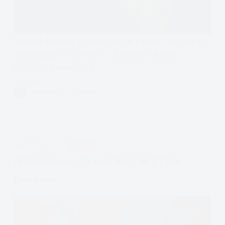
Związek z osobą z borderline, jak kochać i zachować
równowagę? Jak pomóc? - Typowe problemy i
propozycje rozwiązań
Czytam
Związek
VIVIAN FISZER
16 MIN.
z
osobą
z
borderline,
APDEJT:
STY 8, 2021
RELACJE
jak
kochać
Przywiązanie- Co Jest Nie Tak Z Tymi
i
Facetami
zachować
równowagę?