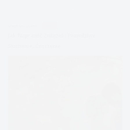
związek,
rytuały
połączenia
APDEJT:
MAR 31, 2019
RELACJE
Jak Naprawić Związek: Prawdziwe
Słuchanie, Ćwiczenie