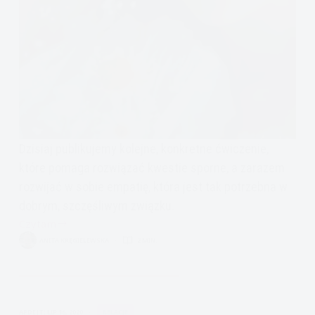
Dzisiaj publikujemy kolejne, konkretne ćwiczenie,
które pomaga rozwiązać kwestie sporne, a zarazem
rozwijać w sobie empatię, która jest tak potrzebna w
dobrym, szczęśliwym związku.
Czytam
Jak
ANITA KRĘGIELEWSKA
2 MIN.
naprawić
związek:
Empatia
APDEJT:
LIP 16, 2020
RELACJE