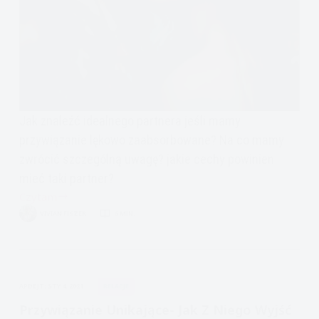
Jak znaleźć idealnego partnera jeśli mamy
przywiązanie lękowo zaabsorbowane? Na co mamy
zwrócić szczególną uwagę? jakie cechy powinien
mieć taki partner?
Czytam
Idealny
VIVIAN FISZER
6 MIN.
partner
dla
osoby
z
APDEJT:
STY 4, 2021
RELACJE
przywiązaniem
lękowym
Przywiązanie Unikające- Jak Z Niego Wyjść