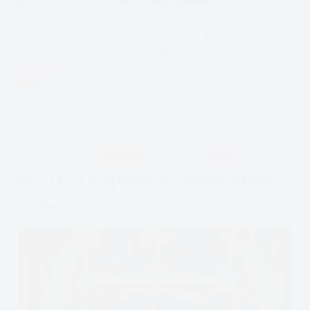
Jak budować związek na odległość? Co pomaga
partnerom wytrzymać rozłąkę? Jak okazywać sobie
miłość kiedy nie jesteście razem?
Czytam
Związki
ANITA KRĘGIELEWSKA
9 MIN.
na
odległość,
LDR,
jak
APDEJT:
LIP 22, 2019
AKCEPTACJI
FORMULARZE
RELACJE
je
budować?
Praca Nad Związkiem: Docenianie Drugiej
Osoby.