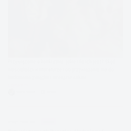
Przywiązanie a konkretnie: jakie i ile ich jest? Skąd
nieścisłości w literaturze i co przywiązanie ma do
budowania związku i wreszcie seksu.
Czytam
Randki,
VIVIAN FISZER
26 MIN.
związki,
seks
i
style
APDEJT:
PAŹ 26, 2022
RELACJE
przywiązania