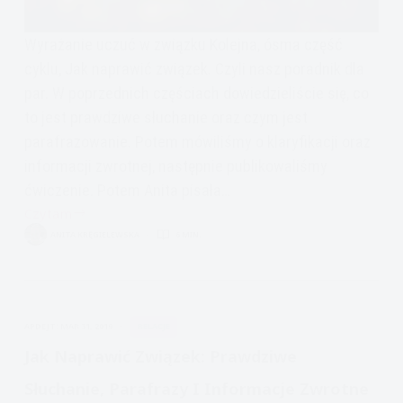
Wyrażanie uczuć w związku Kolejna, ósma część
cyklu, Jak naprawić związek. Czyli nasz poradnik dla
par. W poprzednich częściach dowiedzieliście się, co
to jest prawdziwe słuchanie oraz czym jest
parafrazowanie. Potem mówiliśmy o klaryfikacji oraz
informacji zwrotnej, następnie publikowaliśmy
ćwiczenie. Potem Anita pisała…
Czytam
Jak
ANITA KRĘGIELEWSKA
6 MIN.
naprawić
związek:
Wyrażanie
uczuć
APDEJT:
MAR 31, 2019
RELACJE
Jak Naprawić Związek: Prawdziwe
Słuchanie, Parafrazy I Informacje Zwrotne