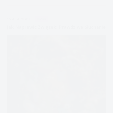
związkiem:
docenianie
drugiej
APDEJT:
LIP 19, 2019
RELACJE
osoby.
Jak Naprawić Związek: Prawdziwe Słuchanie