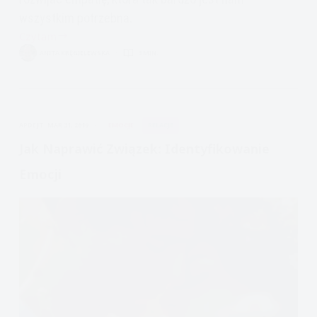
wszystkim potrzebna.
Czytam
Jak
ANITA KRĘGIELEWSKA
3 MIN.
naprawić
związek:
Empatia:
ćwiczenie
APDEJT:
MAR 31, 2019
EMOCJE
RELACJE
kość
niezgody
Jak Naprawić Związek: Identyfikowanie
Emocji