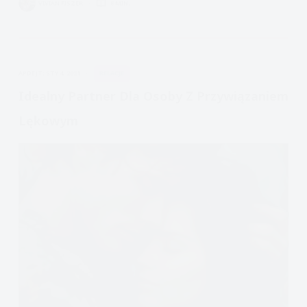
VIVIAN FISZER
8 MIN.
co
jest
nie
tak
APDEJT:
STY 4, 2021
RELACJE
z
tymi
Idealny Partner Dla Osoby Z Przywiązaniem
facetami
Lękowym