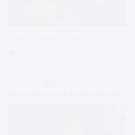
Poznaj jak aktywne słuchanie może zwiększyć
intymność i zrozumienie w Twoim związku.
Czytam
Jak
ANITA KRĘGIELEWSKA
8 MIN.
naprawić
związek:
prawdziwe
słuchanie
APDEJT:
LIP 19, 2019
RELACJE
Jak Naprawić Związek, Rytuały Połączenia