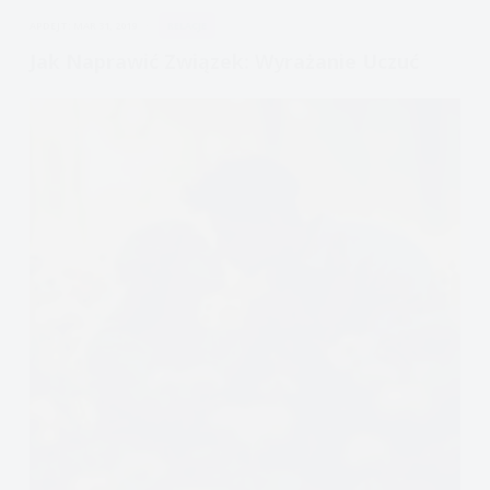
Emocji
APDEJT:
MAR 31, 2019
RELACJE
Jak Naprawić Związek: Wyrażanie Uczuć