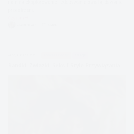
nam na eksplorowanie i zdobywanie świata, dawanie
przestrzeni.
Czytam
mit
VIVIAN FISZER
5 MIN.
współuzależnienia,
zależności
w
związku
APDEJT:
LIS 12, 2023
PODCAST EMOCJE
RELACJE
Randki, Związki, Seks I Style Przywiązania