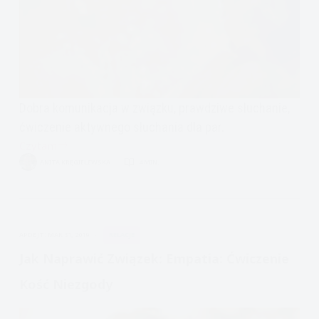
Dobra komunikacja w związku, prawdziwe słuchanie,
ćwiczenie aktywnego słuchania dla par.
Czytam
Jak
ANITA KRĘGIELEWSKA
4 MIN.
naprawić
związek:
prawdziwe
słuchanie,
APDEJT:
MAR 31, 2019
RELACJE
ćwiczenie
Jak Naprawić Związek: Empatia: Ćwiczenie
Kość Niezgody