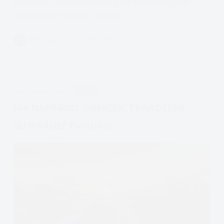
słuchanie: Dzisiaj przyjrzymy się klaryfikacji oraz
udzielaniu informacji zwrotnej.
Czytam
Jak
ANITA KRĘGIELEWSKA
2 MIN.
naprawić
związek:
prawdziwe
słuchanie,
APDEJT:
MAR 31, 2019
RELACJE
parafrazy
i
JAK NAPRAWIĆ ZWIĄZEK: PRAWDZIWE
informacje
SŁUCHANIE Parafrazy
zwrotne