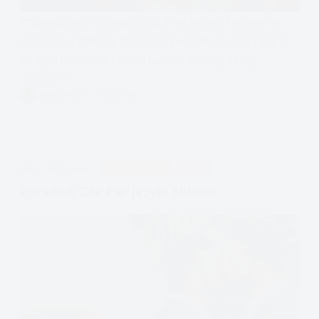
Przywiązanie w związku, czyli unikający i lękowy w
dorosłości próbują stworzyć związek. Do tego bilety
do wydrukowania i obdarowania bliskiej osoby.
Czytam
Przywiązanie
VIVIAN FISZER
20 MIN.
w
Związku,
Unikający
i
APDEJT:
KWI 11, 2022
PODCAST EMOCJE
RELACJE
Lękowy
Poradnik Dla Par Języki Miłości