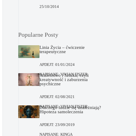
25/10/2014
Popularne Posty
Linia Życia – ćwiczenie
terapeutyczne
APDEJT:
01/01/2024
NAPISANE:
VIVIAN FISZER
Szaleństwo i Sztuka, czyli
kreatywność i zaburzenia
psychiczne
APDEJT:
02/08/2021
NAPISANE:
VIVIAN FISZER
Dlaczego ludzie się uzależniają?
Hipoteza samoleczenia
APDEJT:
23/09/2019
NAPISANE:
KINGA