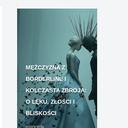
MĘŻCZYZNA Z
BORDERLINE I
KOLCZASTA ZBROJA:
O LĘKU, ZŁOŚCI I
BLISKOŚCI
02/03/2026