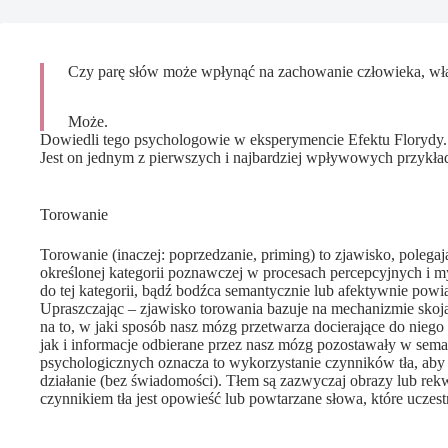
Czy parę słów może wpłynąć na zachowanie człowieka, wła
Może.
Dowiedli tego psychologowie w eksperymencie Efektu Florydy.
Jest on jednym z pierwszych i najbardziej wpływowych przykł
Torowanie
Torowanie (inaczej: poprzedzanie, priming) to zjawisko, pole
określonej kategorii poznawczej w procesach percepcyjnych i 
do tej kategorii, bądź bodźca semantycznie lub afektywnie powią
Upraszczając – zjawisko torowania bazuje na mechanizmie skoj
na to, w jaki sposób nasz mózg przetwarza docierające do nieg
jak i informacje odbierane przez nasz mózg pozostawały w se
psychologicznych oznacza to wykorzystanie czynników tła, aby
działanie (bez świadomości). Tłem są zazwyczaj obrazy lub re
czynnikiem tła jest opowieść lub powtarzane słowa, które uczest