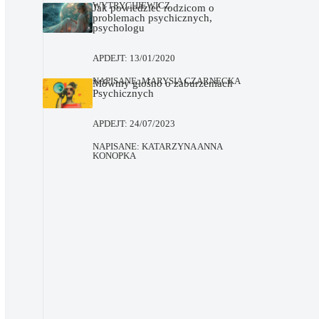
WYTRYCHIEWICZ
Jak powiedzieć rodzicom o
problemach psychicznych,
psychologu
APDEJT:
13/01/2020
NAPISANE:
MARYSIA CZARNECKA
Mówmy głośno o zaburzeniach
Psychicznych
APDEJT:
24/07/2023
NAPISANE:
KATARZYNA ANNA
KONOPKA