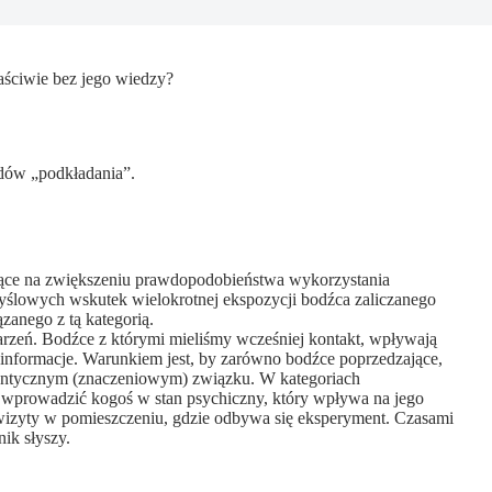
ściwie bez jego wiedzy?
adów „podkładania”.
gające na zwiększeniu prawdopodobieństwa wykorzystania
myślowych wskutek wielokrotnej ekspozycji bodźca zaliczanego
zanego z tą kategorią.
arzeń. Bodźce z którymi mieliśmy wcześniej kontakt, wpływają
o informacje. Warunkiem jest, by zarówno bodźce poprzedzające,
mantycznym (znaczeniowym) związku. W kategoriach
 wprowadzić kogoś w stan psychiczny, który wpływa na jego
kwizyty w pomieszczeniu, gdzie odbywa się eksperyment. Czasami
nik słyszy.