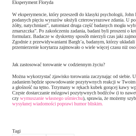
Eksperyment Floryda
W eksperymencie, który przeszedł do klasyki psychologii, John 
podanych pięciu wyrazów ułożyli czterowyrazowe zdania. U po
żółty, natychmiast”, natomiast druga część badanych mogła wyb
zmarszczka”. Po zakończeniu zadania, badani byli proszeni o kr
formularz. Badacze w dyskretny sposób mierzyli czas jaki zajm
Zgodnie z przewidywaniami Bargh’a, badanym, którzy układali
przemierzenie korytarza zajmowało o wiele więcej czasu niż oso
Jak zastosować torowanie w codziennym życiu?
Można wykorzystać zjawisko torowania zaczynając od siebie. 
zadaniem będzie spowodowanie pozytywnych reakcji w Twoim umy
a głośność na tętno. Trzymany w rękach kubek gorącej kawy wpł
Częste dostarczanie mózgowi pozytywnych bodźców (i to nawet w
czy
wymuszanie własnego uśmiechu
), sprawia, że możemy szyb
wysyłanej wiadomości poprawi humor bliskim.
Tagi