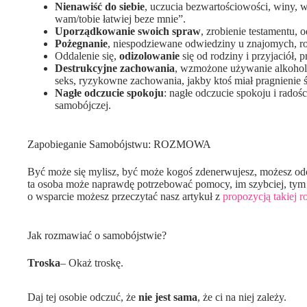
Nienawiść do siebie
, uczucia bezwartościowości, winy, w
wam/tobie łatwiej beze mnie”.
Uporządkowanie swoich spraw
, zrobienie testamentu,
Pożegnanie
, niespodziewane odwiedziny u znajomych, rod
Oddalenie się,
odizolowanie
się od rodziny i przyjaciół, 
Destrukcyjne zachowania
, wzmożone używanie alkohol
seks, ryzykowne zachowania, jakby ktoś miał pragnienie ś
Nagłe odczucie spokoju
: nagłe odczucie spokoju i radośc
samobójczej.
Zapobieganie Samobójstwu: ROZMOWA
Być może się mylisz, być może kogoś zdenerwujesz, możesz od
ta osoba może naprawdę potrzebować pomocy, im szybciej, tym le
o wsparcie możesz przeczytać nasz artykuł z
propozycją takiej 
Jak rozmawiać o samobójstwie?
Troska
– Okaż troskę.
Daj tej osobie odczuć, że
nie jest sama
, że ci na niej zależy.