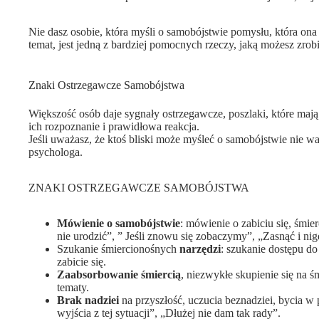
Nie dasz osobie, która myśli o samobójstwie pomysłu, która ona
temat, jest jedną z bardziej pomocnych rzeczy, jaką możesz zrobi
Znaki Ostrzegawcze Samobójstwa
Większość osób daje sygnały ostrzegawcze, poszlaki, które mają
ich rozpoznanie i prawidłowa reakcja.
Jeśli uważasz, że ktoś bliski może myśleć o samobójstwie nie w
psychologa.
ZNAKI OSTRZEGAWCZE SAMOBÓJSTWA
Mówienie o samobójstwie
: mówienie o zabiciu się, śmi
nie urodzić”, ” Jeśli znowu się zobaczymy”, „Zasnąć i nig
Szukanie śmiercionośnych
narzędzi
: szukanie dostępu do
zabicie się.
Zaabsorbowanie śmiercią
, niezwykłe skupienie się na ś
tematy.
Brak nadziei
na przyszłość, uczucia beznadziei, bycia w 
wyjścia z tej sytuacji”, „Dłużej nie dam tak rady”.