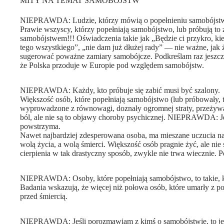
MITY NA TEMAT SAMOBÓJSTW
NIEPRAWDA: Ludzie, którzy mówią o popełnieniu samobójstwa, 
Prawie wszyscy, którzy popełniają samobójstwo, lub próbują to 
samobójstwem!!! Oświadczenia takie jak „Będzie ci przykro, kie
tego wszystkiego”, „nie dam już dłużej rady” — nie ważne, jak
sugerować poważne zamiary samobójcze. Podkreślam raz jeszcze
że Polska przoduje w Europie pod względem samobójstw.
NIEPRAWDA: Każdy, kto próbuje się zabić musi być szalony.
Większość osób, które popełniają samobójstwo (lub próbowały, t
wyprowadzone z równowagi, doznały ogromnej straty, przeżywały
ból, ale nie są to objawy choroby psychicznej. NIEPRAWDA: Jeśl
powstrzyma.
Nawet najbardziej zdesperowana osoba, ma mieszane uczucia na 
wolą życia, a wolą śmierci. Większość osób pragnie żyć, ale ni
cierpienia w tak drastyczny sposób, zwykle nie trwa wiecznie. P
NIEPRAWDA: Osoby, które popełniają samobójstwo, to takie, kt
Badania wskazują, że więcej niż połowa osób, które umarły z
przed śmiercią.
NIEPRAWDA: Jeśli porozmawiam z kimś o samobójstwie, to jes