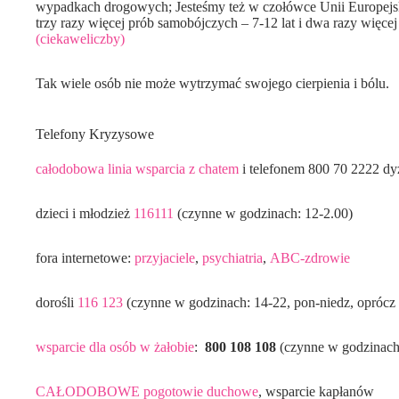
wypadkach drogowych; Jesteśmy też w czołówce Unii Europejskie
trzy razy więcej prób samobójczych – 7-12 lat i dwa razy więcej
(ciekaweliczby)
Tak wiele osób nie może wytrzymać swojego cierpienia i bólu.
Telefony Kryzysowe
całodobowa linia wsparcia z chatem
i telefonem 800 70 2222 dy
dzieci i młodzież
116111
(czynne w godzinach: 12-2.00)
fora internetowe:
przyjaciele
,
psychiatria
,
ABC-zdrowie
dorośli
116 123
(czynne w godzinach: 14-22, pon-niedz, oprócz 
wsparcie dla osób w żałobie
:
800 108 108
(czynne w godzinach
CAŁODOBOWE pogotowie duchowe
, wsparcie kapłanów