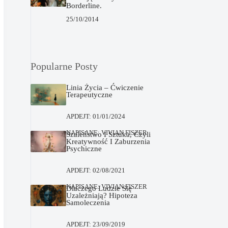
Borderline.
25/10/2014
Popularne Posty
Linia Życia – Ćwiczenie
Terapeutyczne
APDEJT:
01/01/2024
NAPISANE:
VIVIAN FISZER
Szaleństwo I Sztuka, Czyli
Kreatywność I Zaburzenia
Psychiczne
APDEJT:
02/08/2021
NAPISANE:
VIVIAN FISZER
Dlaczego Ludzie Się
Uzależniają? Hipoteza
Samoleczenia
APDEJT:
23/09/2019