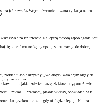
 sama już rozważa. Wręcz odwrotnie, otwarta dyskusja na ten
ć.
 wskazywać na ich intencje. Najlepszą metodą zapobiegania, jest
ahaj się okazać mu troskę, sympatię, skierować go do dobrego
erci, zrobieniu sobie krzywdy: „Wolałbym, walałabym nigdy się
dy się nie obudzić”.
 leków, broni, jakichkolwiek narzędzi, które mogą umożliwić
mierci, umieraniu, przemocy, pisanie wierszy, opowiadań na te
potrzasku, przekonanie, że nigdy nie będzie lepiej, „Nie ma