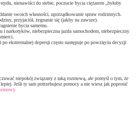
stydu, nienawiści do siebie, poczucie bycia ciężarem „byłoby
 oddanie swoich własności, uporządkowanie spraw rodzinnych.
ziny, przyjaciół, żegnanie się (jakby na zawsze).
pragnienie bycia samemu.
u i narkotyków, niebezpieczna jazda samochodem, niebezpieczny
mierci.
i po ekstremalnej depresji często następuje po powzięciu decyzji
czuwać niepokój związany z taką rozmową, ale pomyśl o tym, że
piej. Jeśli ty sam potrzebujesz pomocy a nie wiesz jak poprosić
rozmowy.