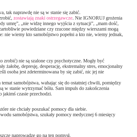
tak naprawdę nie są w stanie się zabić.
zrobić,
zostawiają znaki ostrzegawcze
. Nie IGNORUJ grożenia
dy umrę”, „nie widzę innego wyjścia z sytuacji”, „mam dość,
 żartobliwie powiedziane czy rzucone między wierszami mogą
: nie wiemy kto samobójstwo popełni a kto nie, wiemy jednak,
o zrobić) nie są szalone czy psychotyczne. Mogły być
 żałobę, depresję, desperację, ekstremalny stres, emocjonalny
i osoba jest zdeterminowana by się zabić, nic jej nie
temat samobójstwa, wahając się do ostatniej chwili, pomiędzy
e są w stanie wytrzymać bólu. Sam impuls do zakończenia
o jakimś czasie przechodzi.
óre nie chciały poszukać pomocy dla siebie.
 powodu samobójstwa, szukały pomocy medycznej 6 miesięcy
zcze naprowadzę go na ten pomysł.