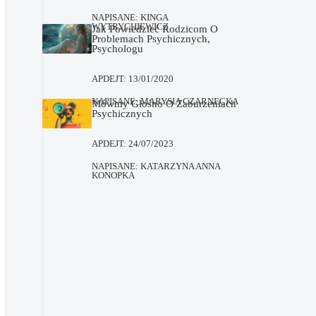
NAPISANE:
KINGA
WYTRYCHIEWICZ
Jak Powiedzieć Rodzicom O
Problemach Psychicznych,
Psychologu
APDEJT:
13/01/2020
NAPISANE:
MARYSIA CZARNECKA
Mówmy Głośno O Zaburzeniach
Psychicznych
APDEJT:
24/07/2023
NAPISANE:
KATARZYNA ANNA
KONOPKA