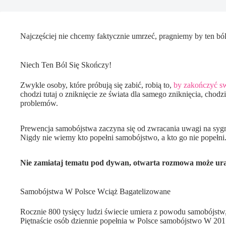
Najczęściej nie chcemy faktycznie umrzeć, pragniemy by ten bó
Niech Ten Ból Się Skończy!
Zwykle osoby, które próbują się zabić, robią to,
by zakończyć s
chodzi tutaj o zniknięcie ze świata dla samego zniknięcia, chodz
problemów.
Prewencja samobójstwa zaczyna się od zwracania uwagi na sygn
Nigdy nie wiemy kto popełni samobójstwo, a kto go nie popełni.
Nie zamiataj tematu pod dywan, otwarta rozmowa może ura
Samobójstwa W Polsce Wciąż Bagatelizowane
Rocznie 800 tysięcy ludzi świecie umiera z powodu samobójstw, 
Piętnaście osób dziennie popełnia w Polsce samobójstwo W 2017