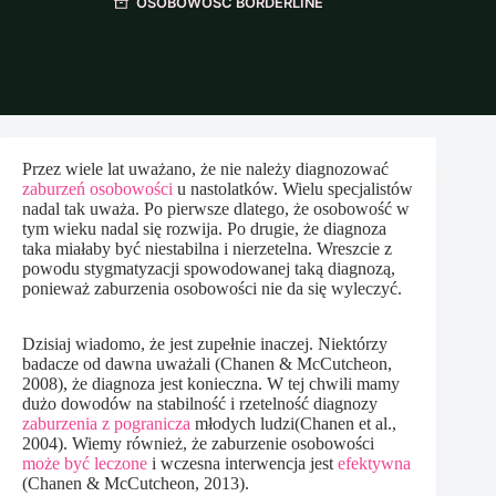
OSOBOWOŚĆ BORDERLINE
Przez wiele lat uważano, że nie należy diagnozować
zaburzeń osobowości
u nastolatków. Wielu specjalistów
nadal tak uważa. Po pierwsze dlatego, że osobowość w
tym wieku nadal się rozwija. Po drugie, że diagnoza
taka miałaby być niestabilna i nierzetelna. Wreszcie z
powodu stygmatyzacji spowodowanej taką diagnozą,
ponieważ zaburzenia osobowości nie da się wyleczyć.
Dzisiaj wiadomo, że jest zupełnie inaczej. Niektórzy
badacze od dawna uważali (Chanen & McCutcheon,
2008), że diagnoza jest konieczna. W tej chwili mamy
dużo dowodów na stabilność i rzetelność diagnozy
zaburzenia z pogranicza
młodych ludzi(Chanen et al.,
2004). Wiemy również, że zaburzenie osobowości
może być leczone
i wczesna interwencja jest
efektywna
(Chanen & McCutcheon, 2013).