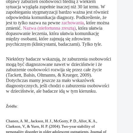
objawy zaburzeń osobowości bledną z wiekiem
sytuacja wygląda zupełnie inaczej niż 30 lat temu. W
zapobieganiu stygmatyzacji bardzo ważna jest również
odpowiednia komunikacja diagnozy. Podkreślenie, że
jest to tylko nazwa na pewne
zachowania
, które można
zmienić.
Nazwa (niefortunna zresztą)
, która ułatwia
dopasowanie leczenia, która ułatwia komunikację
między osobami, które zajmują się zdrowiem
psychicznym (klinicystami, badaczami). Tylko tyle.
Niektórzy badacze wskazują, że zaburzenia osobowości
mogą być diagnozowane nawet w dzieciństwie i że
zaburzenie osobowości rozwija się przez całe życie
(Tackett, Balsis, Oltmanns, & Krueger, 2009).
Dotychczas mamy jeszcze za mało wskazówek
diagnostycznych, jeśli chodzi o zaburzenia osobowości
w dzieciństwie, ale badacze idą w tym kierunku.
Źródła:
Chanen, A. M., Jackson, H. J., McGorry, P. D., Allot, K. A.,
Clarkson, V., & Yuen, H. P. (2004). Two-year stability of
personality disorder in older adolescent outpatients. Journal of