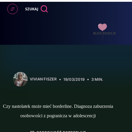
Przejdź
do
SZUKAJ
treści
VIVIAN FISZER
19/03/2019
3 MIN.
Czy nastolatek może mieć borderline. Diagnoza zaburzenia
osobowości z pogranicza w adolescencji