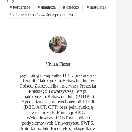
Tagi
#
borderline
#
diagnoza
#
dziecko
#
nastolatek
#
zaburzenie osobowości z pogranicza
Vivian Fiszer
psycholog i terapeutka DBT, prekursorka
Terapii Dialektyczno-Behawioralnej w
Polsce. Założycielka i pierwsza Prezeska
Polskiego Towarzystwa Terapii
Dialektyczno-Behawioralnej (PTDBT).
Specjalizuje się w psychoterapii III fali
(DBT, ACT, CFT) oraz pełni funkcję
wiceprezeski Fundacji BPD.
Wykładowczyni DBT na studiach
podyplomowych Uniwersytetu SWPS.
Autorka portalu EmocjePro, ekspertka w