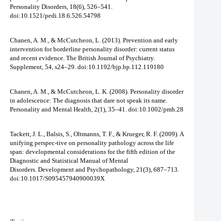
Personality Disorders, 18(6), 526–541.
doi:10.1521/pedi.18.6.526.54798
Chanen, A. M., & McCutcheon, L. (2013). Prevention and early
intervention for borderline personality disorder: current status
and recent evidence. The British Journal of Psychiatry.
Supplement, 54, s24–29. doi:10.1192/bjp.bp.112.119180
Chanen, A. M., & McCutcheon, L. K. (2008). Personality disorder
in adolescence: The diagnosis that dare not speak its name.
Personality and Mental Health, 2(1), 35–41. doi:10.1002/pmh.28
Tackett, J. L., Balsis, S., Oltmanns, T. F., & Krueger, R. F. (2009). A
unifying perspec-tive on personality pathology across the life
span: developmental considerations for the fifth edition of the
Diagnostic and Statistical Manual of Mental
Disorders. Development and Psychopathology, 21(3), 687–713.
doi:10.1017/S095457940900039X