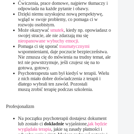
Ćwiczenia, prace domowe, najpierw tłumaczy i
odpowiada na każde pytanie i obawy.
Dzięki niemu uzyskujesz nową perspektywę,
wgląd w swoje problemy, co pomaga ci w
rozwoju osobistym.
Może okazywać
smutek
, kiedy np. opowiadasz o
swojej stracie, ale nie zdarzają mu się
nieopanowane wybuchy emocji.
Pomaga ci się uporać
traumatycznymi
wspomnieniami, daje poczucie bezpieczeństwa.
Nie zmusza cię do mówienia na trudny temat, ale
też nie powstrzymuje, jeśli czujesz się na to
gotowa, gotowy.
Psychoterapeuta sam był kiedyś w terapii. Wielu
z nich miało dobre doświadczenia z terapii i
dlatego wybrali ten zawód. Pozostali
muszą zrobić terapię podczas szkolenia.
Profesjonalizm
Na początku psychoterapii dostajesz dokument
lub zostało ci
dokładnie
wyjaśnione,
jak będzie
wyglądała terapia
, jakie są zasady płatności i