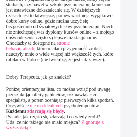
studiach, czy nawet w szkole psychoterapii, konieczne
jest ustawiczne dokształcanie się. W dzisiejszych
czasach jest to łatwiejsze, ponieważ istnieją wyjątkowo
dobre kursy online, gdzie można uczyć się
bezpośrednio od światowych sław psychoterapii. Niech
nie zniechęcają was dyplomy kursów online – z mojego
doświadczenia często są lepsze niż stacjonarne.
Chociażby te dostępne na
stronie
behavioraltech,
które miałam przyjemność zrobić,
nauczyły mnie o wiele więcej niż większość tych, które
robiłam w Polsce (nie twierdzę, że jest tak zawsze).
Dobry Terapeuta, jak go znaleźć?
Poniżej orientacyjna lista, co można wziąć pod uwagę
przeszukując oferty gabinetów, rozmawiając ze
specjalistą, a potem oceniając pierwszych kilka spotkań.
Oczywiście
nie ma idealnych
psychoterapeutów.
Każdemu
zdarzają się błędy
.
Pytanie, jak często się zdarzają i co wtedy zrobi?
Uda, że nic takiego nie miało miejsca?
Zignoruje z
wyższością ?