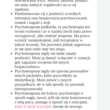
odwoływania wizyt. Możesz zadawać pytania i
nie masz żadnych wątpliwości na co się
zgadzasz.
Poinformowano cię o poufności wszelkich
informacji oraz bezpiecznym przechowywaniu
notatek i nagrań z sesji.
Psychoterapeuta podkreśla, że psychoterapia jest
twoim wyborem i że w każdej chwili masz prawo
zrezygnować, albo zmienić terapeutę. Ma prawo
wyrazić zaniepokojenie, jeśli rezygnujesz w
trakcie leczenia. Nie powinien jednak sugerować,
że nie dasz sobie rady bez niego.
Psychoterapeuta nigdy nie łamie zasady
poufności. Może ją złamać wyłącznie w sytuacji,
gdy zagrażasz swojemu lub innych
bezpieczeństwu.
Psychoterapeuta nigdy nie ujawnia personaliów
innych pacjentów, które pozwoliłyby na
identyfikację. Może mówić o innych
przypadkach, ale w taki sposób, by pozostali
nierozpoznawalni.
Psychoterapeuta nie kończy psychoterapii w
sposób nagły, nawet, jeśli nie może kontynuować
z tobą pracy, pomaga ci uporać się z emocjami,
które to może wywołać
, kieruje do nowego