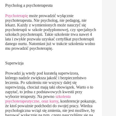
Psycholog a psychoterapeuta
Psychoterapię
może prowadzić wyłącznie
psychoterapeuta. Nie psycholog, nie pedagog, nie
lekarz. Każdy z wymienionych może nauczyć się
psychoterapii w szkole podyplomowej, czy specjalnych
szkołach psychoterapii. Takie szkolenie trwa nawet 4
lata i zwykle pozwala uzyskać certyfikat psychoterapii
danego nurtu. Natomiast już w trakcie szkolenia wolno
mu prowadzić psychoterapię.
Superwizja
Prowadzi ją wtedy pod kuratelą superwizora,
którego nadzór zwiększa jakość i bezpieczeństwo
leczenia. Po szkoleniu nie wszyscy dalej się
superwizują, chociaż mają taki obowiązek. Warto o to
zapytać, to jedna z podstawowych kwestii przy
wyborze terapeuty. Na pewno
szkolenia
psychoterapeutyczne, oraz kursy
, konferencje pokazuje,
że ktoś poważnie podchodzi do swojej pracy. Wiedza
psychologiczna wciąż się zmienia, nie jest możliwe, by
bazować wyłącznie na tym, czego nauczyliśmy się na