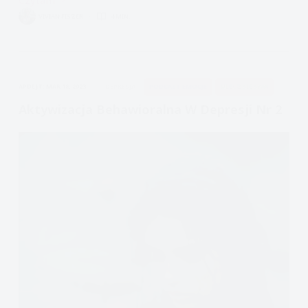
Dobry
VIVIAN FISZER
4 MIN.
Terapeuta
APDEJT:
MAR 18, 2023
DEPRESJA
PODCAST EMOCJE
ULECZ SIĘ SAM
Aktywizacja Behawioralna W Depresji Nr 2