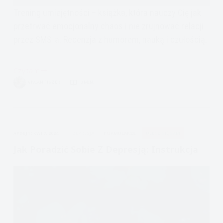
Trening umiejętności – książka, która nauczy Cię jak
przetrwać emocjonalny chaos i nie zrujnować relacji
przez SMS-a. Recenzja z humorem, nauką i czułością.
Czytam
Recenzja:
VIVIAN FISZER
3 MIN.
Trening
Umiejętności
APDEJT:
KWI 7, 2024
DEPRESJA
FORMULARZE
ULECZ SIĘ SAM
Jak Poradzić Sobie Z Depresją: Instrukcja