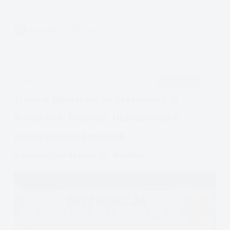
Czytam
Zaburzenie
VIVIAN FISZER
44 MIN.
osobowości
z
pogranicza,
Borderline
APDEJT:
LIP 8, 2026
DIALEKTYCZNA
FORMULARZE
ULECZ SIĘ SAM
personality
disorder
Trening Umiejętności Stosowany W
BPD
Borderline, Depresji, Uzależnieniach,
Intensywnych Emocjach,
Samouszkodzeniach, Bulimii