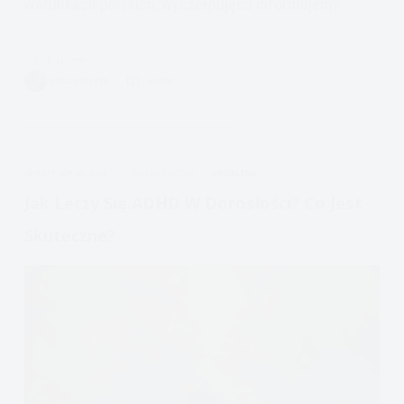
warunkach polskich, wyczerpująco informujemy
Czytam
ADHD
VIVIAN FISZER
26 MIN.
dorosłych,
diagnoza,
objawy,
mity
APDEJT:
LIP 25, 2022
DIALEKTYCZNA
PROBLEMY
nadpobudliwości
psychoruchowej
Jak Leczy Się ADHD W Dorosłości? Co Jest
Skuteczne?