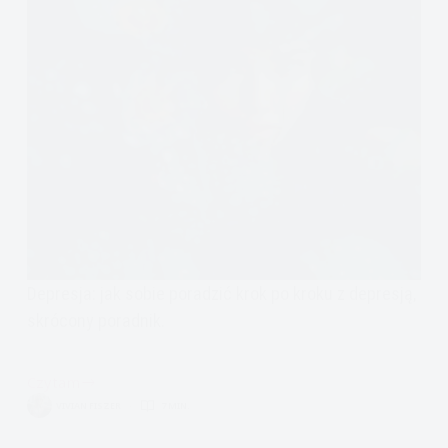
Depresja: jak sobie poradzić krok po kroku z depresją,
skrócony poradnik.
Czytam
Jak
VIVIAN FISZER
7 MIN.
poradzić
sobie