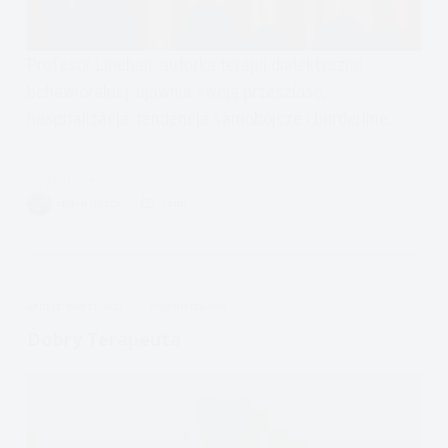
Profesor Linehan, autorka terapii dialektyczno
behawioralnej, ujawnia swoją przeszłość,
hospitalizacje, tendencje samobójcze i borderline.
Czytam
Profesor
VIVIAN FISZER
3 MIN.
Marsha
Linehan
wyjawia
własne
APDEJT:
KWI 21, 2023
PSYCHOTERAPIA
zmagania
z
Dobry Terapeuta
zaburzeniem
borderline