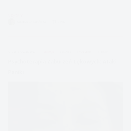
Czytam
Aktywizacja
KATARZYNA ŁAPIŃSKA
9 MIN.
Behawioralna
w
depresji
nr
APDEJT:
PAŹ 28, 2022
EMOCJE
LĘKOWE
PROBLEMY
STRACH
1
Psychoterapia Zaburzeń Lękowych: Ataki
Paniki