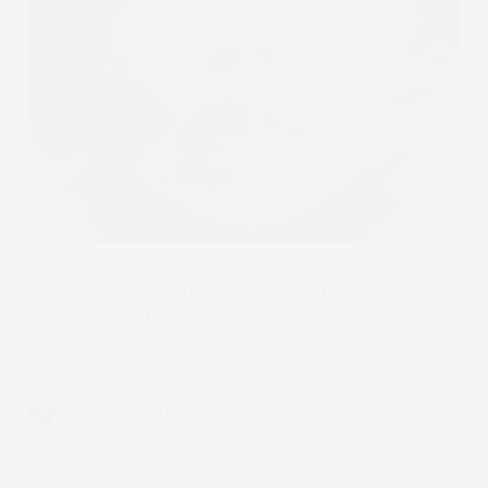
Co 4 "atak serca" to napad paniki, a mamy 75%
skuteczności leczenia tego problemu za pomocą
ekspozycji, co to jest przeczytasz w artykule
Czytam
psychoterapia
VIVIAN FISZER
6 MIN.
zaburzeń
lękowych:
ataki