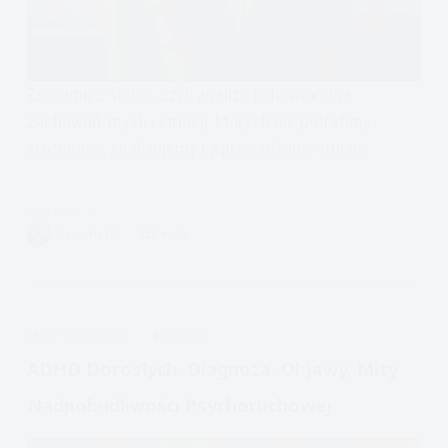
Zrozumieć siebie, czyli analiza behawioralna
zachowań, myśli i emocji, których nie potrafimy
zrozumieć, analizujemy i wprowadzamy zmiany
Czytam
Rozwiązywanie
VIVIAN FISZER
4 MIN.
Problemów:
Analiza
zachowania
APDEJT:
WRZ 29, 2022
PROBLEMY
ADHD Dorosłych, Diagnoza, Objawy, Mity
Nadpobudliwości Psychoruchowej