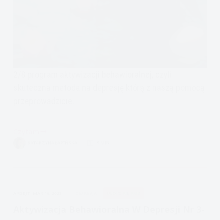
2/8 program aktywizacji behawioralnej, czyli
skuteczna metoda na depresję którą z naszą pomocą
przeprowadzicie.
Czytam
Aktywizacja
KATARZYNA ŁAPIŃSKA
5 MIN.
Behawioralna
w
depresji
nr
APDEJT:
MAR 16, 2023
DEPRESJA
ULECZ SIĘ SAM
2
Aktywizacja Behawioralna W Depresji Nr 3-