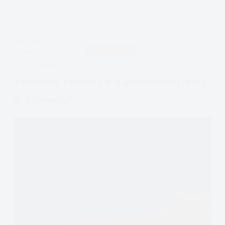
stosowany
w
borderline,
APDEJT:
MAR 23, 2025
depresji,
DIALEKTYCZNA
OPINIA
PODCAST EMOCJE
PSYCHOLOGIA
uzależnieniach,
PSYCHOTERAPIA
intensywnych
Tajemnice Terapii: Co Naprawdę Dzieje Się
emocjach,
samouszkodzeniach,
W Gabinecie?
bulimii