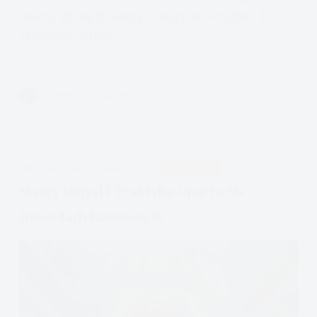
emocji. Zdobądź wiedzę i narzędzia potrzebne do
skutecznej terapii.
Czytam
Warsztaty
VIVIAN FISZER
6 MIN.
Szkolenia
DBT
APDEJT:
LIS 22, 2023
DIALEKTYCZNA
ULECZ SIĘ SAM
Mądry Umysł I Praktyka Oparta Na
Dowodach Naukowych