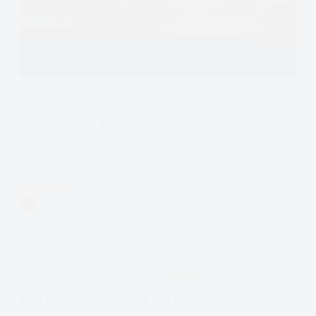
Szkolenie DBT. Nauczymy Cię umiejętności
behawioralnych i regulacji emocji, zauwazania co sie
dzieje na sesji. 4 moduły i informacje jak stworzyć
grupę.
Czytam
Szkolenia
ANITA KRĘGIELEWSKA
5 MIN.
Terapia
Dialektyczno
Behawioralna
APDEJT:
LUT 12, 2024
DIALEKTYCZNA
PRYWATA
Warsztaty Szkolenia DBT