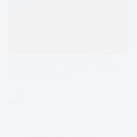
Odkryj tajemnice terapeuty, dlaczego zajął się
pomaganiem, co czuje i myśli podczas sesji oraz co
tak naprawdę do Ciebie mówi?
Czytam
Tajemnice
VIVIAN FISZER
15 MIN.
Terapii:
Co
Naprawdę
Dzieje
APDEJT:
STY 20, 2025
Się
OPINIA
OSOBOWOŚĆ BORDERLINE
PSYCHOTERAPIA