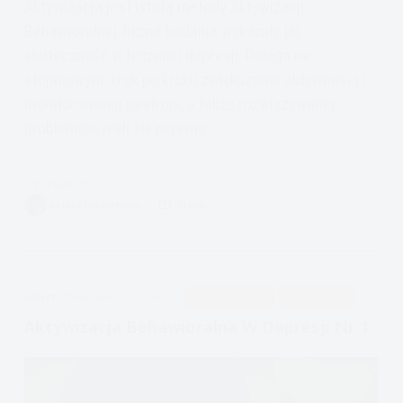
Aktywizacja jest istotą metody Aktywizacji
Behawioralnej, liczne badania wykazały jej
skuteczność w leczeniu depresji. Polega na
stopniowym, krok po kroku zwiększaniu aktywności i
monitorowaniu nastroju, a także rozwiązywaniu
problemów, jeśli się pojawią.
Czytam
Aktywizacja
KATARZYNA ŁAPIŃSKA
12 MIN.
Behawioralna
w
depresji
nr
APDEJT:
STY 31, 2023
DEPRESJA
PODCAST EMOCJE
ULECZ SIĘ SAM
3-
Plan
Aktywizacja Behawioralna W Depresji Nr 1
aktywizacji