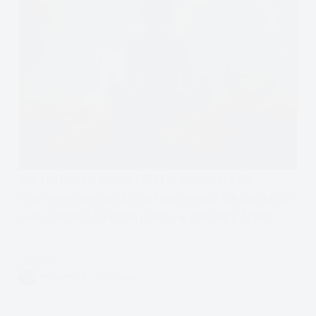
Jak skutecznie leczyć ADHD w dorosłości. Co
konkretnie powinno być w takiej terapii dla dorosłych
osób z ADHD? Co może pomóc w dorosłym ADHD?
Czytam
Jak
VIVIAN FISZER
23 MIN.
leczy
się