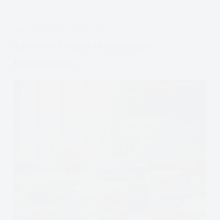
z
depresją:
APDEJT:
LUT 12, 2024
DIALEKTYCZNA
instrukcja
Szkolenia Terapia Dialektyczno
Behawioralna