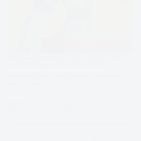
Po co mówić głośno o zaburzeniach psychicznych? W
Polsce, na szczęście, wiele osób działa na rzecz
zwiększenia świadomości związanej z cierpieniem
psychicznym.
Czytam
Mówmy
KATARZYNA ANNA KONOPKA
11 MIN.
głośno
o
zaburzeniach
Psychicznych