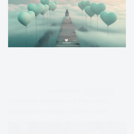
APDEJT:
LIP 23, 2026
OSOBOWOŚĆ BORDERLINE
PODCAST EMOCJE
Zaburzenie Osobowości Z Pogranicza,
Borderline Personality Disorder BPD