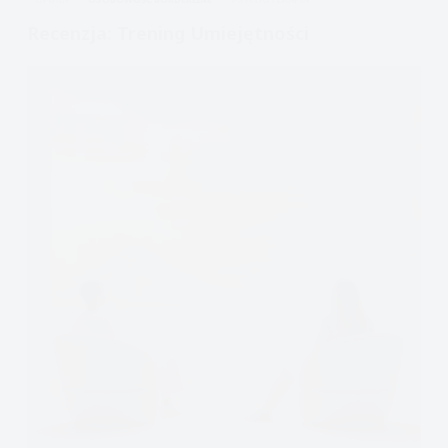
w
Recenzja: Trening Umiejętności
Gabinecie?