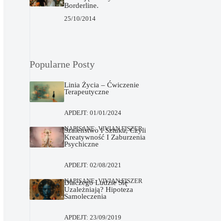
Borderline.
25/10/2014
Popularne Posty
Linia Życia – Ćwiczenie
Terapeutyczne
APDEJT:
01/01/2024
NAPISANE:
VIVIAN FISZER
Szaleństwo I Sztuka, Czyli
Kreatywność I Zaburzenia
Psychiczne
APDEJT:
02/08/2021
NAPISANE:
VIVIAN FISZER
Dlaczego Ludzie Się
Uzależniają? Hipoteza
Samoleczenia
APDEJT:
23/09/2019