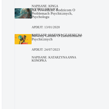
NAPISANE:
KINGA
WYTRYCHIEWICZ
Jak Powiedzieć Rodzicom O
Problemach Psychicznych,
Psychologu
APDEJT:
13/01/2020
NAPISANE:
MARYSIA CZARNECKA
Mówmy Głośno O Zaburzeniach
Psychicznych
APDEJT:
24/07/2023
NAPISANE:
KATARZYNA ANNA
KONOPKA