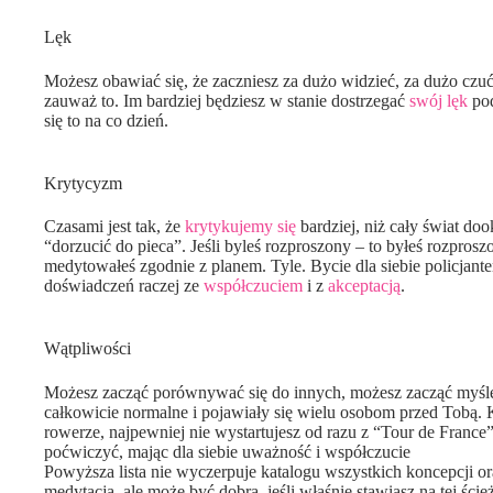
Lęk
Możesz obawiać się, że zaczniesz za dużo widzieć, za dużo czuć i
zauważ to. Im bardziej będziesz w stanie dostrzegać
swój lęk
pod
się to na co dzień.
Krytycyzm
Czasami jest tak, że
krytykujemy się
bardziej, niż cały świat do
“dorzucić do pieca”. Jeśli byleś rozproszony – to byłeś rozproszo
medytowałeś zgodnie z planem. Tyle. Bycie dla siebie policjan
doświadczeń raczej ze
współczuciem
i z
akceptacją
.
Wątpliwości
Możesz zacząć porównywać się do innych, możesz zacząć myśl
całkowicie normalne i pojawiały się wielu osobom przed Tobą. Ka
rowerze, najpewniej nie wystartujesz od razu z “Tour de France
poćwiczyć, mając dla siebie uważność i współczucie
Powyższa lista nie wyczerpuje katalogu wszystkich koncepcji o
medytacją, ale może być dobra, jeśli właśnie stawiasz na tej ści