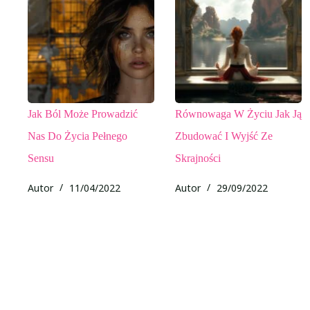
Jak Ból Może Prowadzić
Równowaga W Życiu Jak Ją
Nas Do Życia Pełnego
Zbudować I Wyjść Ze
Sensu
Skrajności
Autor
11/04/2022
Autor
29/09/2022