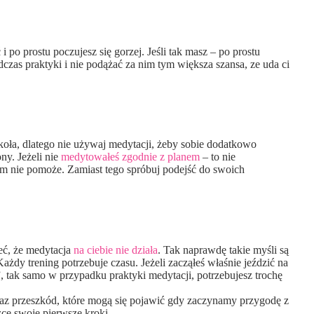
 po prostu poczujesz się gorzej. Jeśli tak masz – po prostu
czas praktyki i nie podążać za nim tym większa szansa, ze uda ci
okoła, dlatego nie używaj medytacji, żeby sobie dodatkowo
ny. Jeżeli nie
medytowałeś zgodnie z planem
– to nie
tem nie pomoże. Zamiast tego spróbuj podejść do swoich
eć, że medytacja
na ciebie nie działa
. Tak naprawdę takie myśli są
żdy trening potrzebuje czasu. Jeżeli zacząłeś właśnie jeździć na
”, tak samo w przypadku praktyki medytacji, potrzebujesz trochę
raz przeszkód, które mogą się pojawić gdy zaczynamy przygodę z
eżce swoje pierwsze kroki.