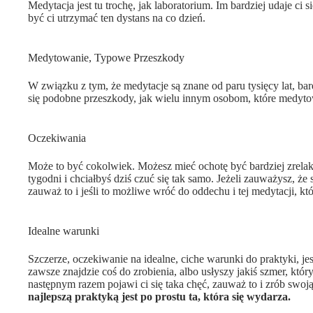
Medytacja jest tu trochę, jak laboratorium. Im bardziej udaje ci s
być ci utrzymać ten dystans na co dzień.
Medytowanie, Typowe Przeszkody
W związku z tym, że medytacje są znane od paru tysięcy lat, ba
się podobne przeszkody, jak wielu innym osobom, które medyto
Oczekiwania
Może to być cokolwiek. Możesz mieć ochotę być bardziej zrel
tygodni i chciałbyś dziś czuć się tak samo. Jeżeli zauważysz, ż
zauważ to i jeśli to możliwe wróć do oddechu i tej medytacji, któ
Idealne warunki
Szczerze, oczekiwanie na idealne, ciche warunki do praktyki, j
zawsze znajdzie coś do zrobienia, albo usłyszy jakiś szmer, któr
następnym razem pojawi ci się taka chęć, zauważ to i zrób swoją
najlepszą praktyką jest po prostu ta, która się wydarza.