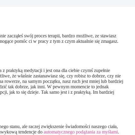
śnie zacząłeś swój proces terapii, bardzo możliwe, ze stawiasz
mogące pomóc ci w pracy z tym z czym aktualnie się zmagasz.
z praktyką medytacji i jest ona dla ciebie czymś zupełnie
liwe, że właśnie zastanawiasz się, czy robisz to dobrze, czy nie
 na rowerze, na samym początku, nasz ruch jest mniej lub bardziej
dzić tak dobrze, jak inni. W pewnym momencie to jednak
i, jak to się dzieje. Tak samo jest i z praktyką. Im bardziej
nego stanu, ale raczej zwiększenie świadomości naszego ciała,
 nawykową tendencje do
automatycznego podążania za myślami
.