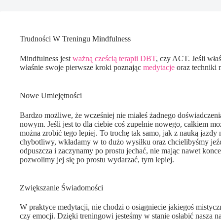
Trudności W Treningu Mindfulness
Mindfulness jest
ważną cześcią terapii DBT
, czy ACT. Jeśli wła
właśnie swoje pierwsze kroki poznając
medytacje
oraz techniki 
Nowe Umiejętności
Bardzo możliwe, że wcześniej nie miałeś żadnego doświadczenia 
nowym. Jeśli jest to dla ciebie coś zupełnie nowego, całkiem moż
można zrobić tego lepiej. To trochę tak samo, jak z nauką jazdy
chybotliwy, wkładamy w to dużo wysiłku oraz chcielibyśmy jeź
odpuszcza i zaczynamy po prostu jechać, nie mając nawet koncepcj
pozwolimy jej się po prostu wydarzać, tym lepiej.
Zwiększanie Świadomości
W praktyce medytacji, nie chodzi o osiągniecie jakiegoś mistycz
czy emocji. Dzięki treningowi jesteśmy w stanie osłabić nasza