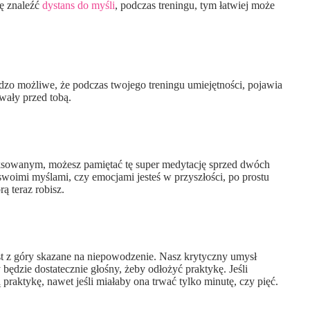
ię znaleźć
dystans do myśli
, podczas treningu, tym łatwiej może
rdzo możliwe, że podczas twojego treningu umiejętności, pojawia
wały przed tobą.
aksowanym, możesz pamiętać tę super medytację sprzed dwóch
e swoimi myślami, czy emocjami jesteś w przyszłości, po prostu
rą teraz robisz.
est z góry skazane na niepowodzenie. Nasz krytyczny umysł
y będzie dostatecznie głośny, żeby odłożyć praktykę. Jeśli
 praktykę, nawet jeśli miałaby ona trwać tylko minutę, czy pięć.