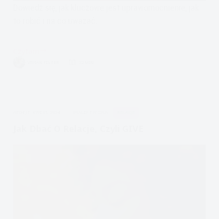
Dowiedz się, jak kluczowe jest uprawomocnienie, jak
to robić i na co uważać.
Czytam
Uprawomocnienie
VIVIAN FISZER
22 MIN.
w
DBT
i
relacjach:
APDEJT:
KWI 21, 2024
DIALEKTYCZNA
RELACJE
Kluczowe
zasady
Jak Dbać O Relacje, Czyli GIVE
i
pułapki