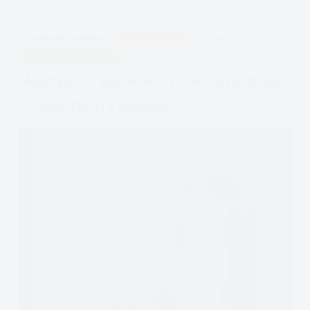
i
APDEJT:
MAR 2, 2026
co
OSOBOWOŚĆ BORDERLINE
PODCAST EMOCJE
PROBLEMY
mogę
ZABURZENIA OSOBOWOŚCI
zrobić
Mężczyzna Z Borderline I Kolczasta Zbroja:
z
obsesyjną
O Lęku, Złości I Bliskości
zazdrością?