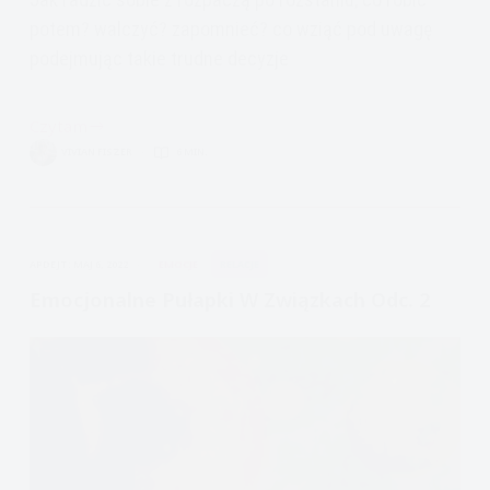
potem? walczyć? zapomnieć? co wziąć pod uwagę
podejmując takie trudne decyzje
Czytam
Jak
VIVIAN FISZER
6 MIN.
poradzić
sobie
z
ciężkim
APDEJT:
MAJ 6, 2022
EMOCJE
RELACJE
rozstaniem,
rozwodem
Emocjonalne Pułapki W Związkach Odc. 2