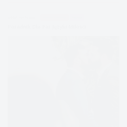
związkach
odc.
APDEJT:
KWI 11, 2022
PODCAST EMOCJE
RELACJE
2
Poradnik Dla Par Języki Miłości