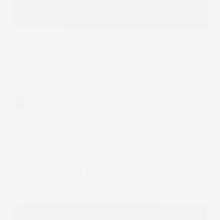
Dlaczego twoje związki się kończą/są tak trudne.
Dlaczego zamiast cieszyć są dla ciebie
okrutną huśtawką emocji? O tym mówi teoria więzi.
Czytam
Przywiązanie-
VIVIAN FISZER
8 MIN.
co
jest
nie
tak
APDEJT:
STY 4, 2021
RELACJE
z
tymi
Idealny Partner Dla Osoby Z Przywiązaniem
facetami
Lękowym