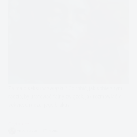
Za mało seksu w związku? Co robić, jak sobie z tym
radzić, by uratować fajny związek, jak rozmawiać o
seksie, a raczej jego braku?
Czytam
ach
VIVIAN FISZER
9 MIN.
ten