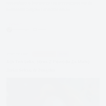
nieścisłości w literaturze i co przywiązanie ma do
budowania związku i wreszcie seksu.
Czytam
Randki,
VIVIAN FISZER
26 MIN.
związki,
seks
i
style
APDEJT:
KWI 3, 2023
PODCAST EMOCJE
RELACJE
przywiązania
Ach Ten Seks, Stres Z Powodu Za Małej
Ilości Seksu W Związku