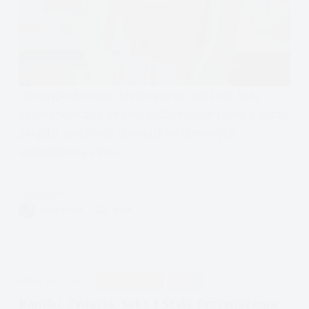
Obowiązki domowe, kontrowersje, seksizm, lista
obowiązków do pobrania, podział obowiązków a dobro
związku, uważność obowiązków domowych
sposobem na stres.
Czytam
Seksizm
VIVIAN FISZER
18 MIN.
i
Obowiązki
domowe,
Jak
APDEJT:
LIS 12, 2023
PODCAST EMOCJE
RELACJE
dzielić
obowiązki,
Randki, Związki, Seks I Style Przywiązania