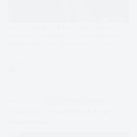
Dbanie o związek, jak okazywać miłość, napełniać
zbiornik miłości partnera, by czuł się kochany, więc
bezpieczny, spokojny- 5 języków miłości i dialekty
Czytam
Poradnik
VIVIAN FISZER
15 MIN.
dla
Par
Języki
Miłości
APDEJT:
LUT 28, 2022
RELACJE
ZABURZENIA OSOBOWOŚCI
Psychopaci, Toksyczne Związki I Jego
Konsekwencje