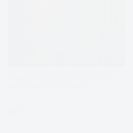
Dzisiaj o tym czym są schematy, które dopadają nas
w związkach i mogą sprawić że wciąż będziemy
popełniać dokładnie te same błędy
Czytam
Emocjonalne
AUTOR
11 MIN.
pułapki
w
związkach