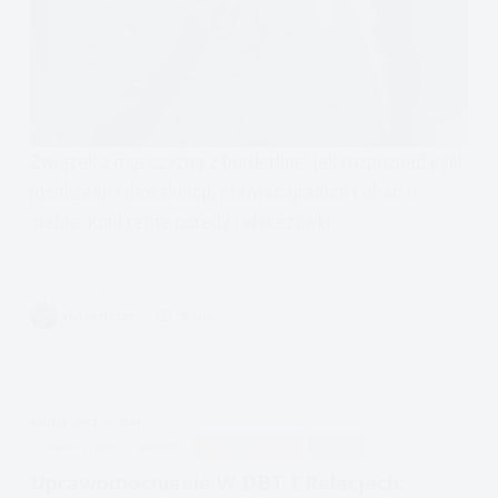
Związek z mężczyzną z borderline: jak rozpoznać cykl
idealizacji i dewaluacji, stawiać granice i dbać o
siebie. Konkretne porady i wskazówki.
Czytam
Mężczyzna
VIVIAN FISZER
35 MIN.
z
borderline
i
kolczasta
APDEJT:
WRZ 11, 2024
zbroja:
DIALEKTYCZNA
EMOCJE
PODCAST EMOCJE
RELACJE
o
Uprawomocnienie W DBT I Relacjach:
lęku,