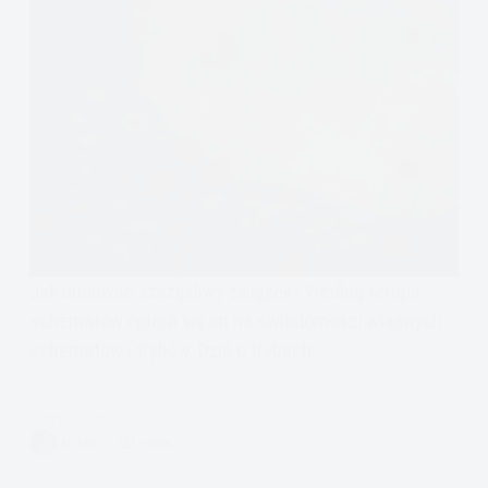
Jak budować szczęśliwy związek? Według terapii
schematów opiera się on na świadomości własnych
schematów i trybów. Dziś o trybach.
Czytam
Emocjonalne
AUTOR
9 MIN.
pułapki
w