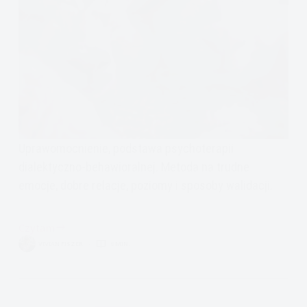
Uprawomocnienie, podstawa psychoterapii
dialektyczno-behawioralnej. Metoda na trudne
emocje, dobre relacje, poziomy i sposoby walidacji.
Czytam
Psychoterapia
VIVIAN FISZER
6 MIN.
dialektyczno-
behawioralna:
uprawomocnienie