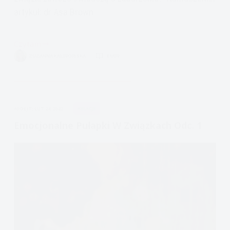
artykuł: dr Asa Brown
Czytam
Psychopaci,
ZUZANNA KALINOWSKA
8 MIN.
Toksyczne
Związki
i
Jego
APDEJT:
LUT 24, 2022
RELACJE
konsekwencje
Emocjonalne Pułapki W Związkach Odc. 1