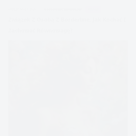
odc.
APDEJT:
MAJ 5, 2021
OSOBOWOŚĆ BORDERLINE
RELACJE
1
Związek Z Osobą Z Borderline, Jak Kochać I
Zachować Równowagę?