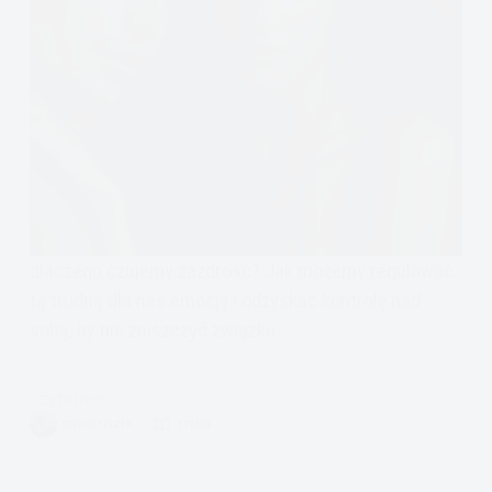
dlaczego czujemy zazdrość? Jak możemy regulować
tą trudną dla nas emocję i odzyskać kontrolę nad
sobą, by nie zniszczyć związku.
Czytam
chorobliwa
VIVIAN FISZER
17 MIN.
zazdrość
czym
jest