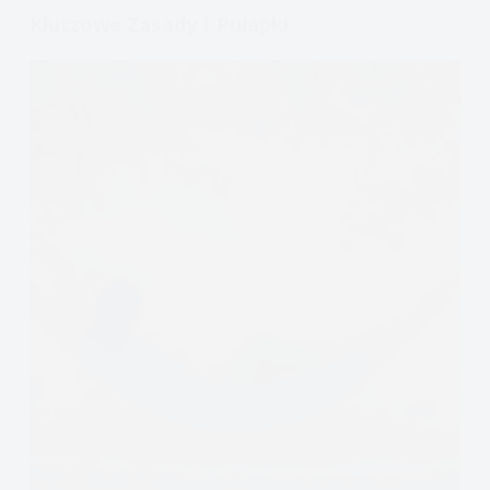
złości
Kluczowe Zasady I Pułapki
i
bliskości