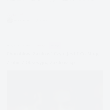
Czytam
Borderline
VIVIAN FISZER
23 MIN.
i
zaufanie
w
związku
APDEJT:
CZE 10, 2026
EMOCJE
RELACJE
Chorobliwa Zazdrość Czym Jest I Co Mogę
Zrobić Z Obsesyjną Zazdrością?