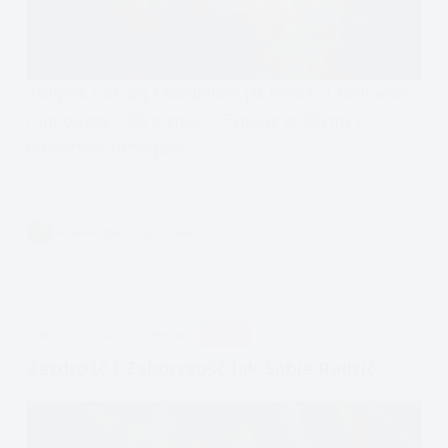
Związek z osobą z borderline, jak kochać i zachować
równowagę? Jak pomóc? - Typowe problemy i
propozycje rozwiązań
Czytam
Związek
VIVIAN FISZER
16 MIN.
z
osobą
z
borderline,
APDEJT:
LUT 17, 2021
EMOCJE
RELACJE
jak
kochać
Zazdrość I Zaborczość Jak Sobie Radzić
i
zachować
równowagę?