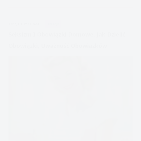
o
relacje,
czyli
APDEJT:
LUT 28, 2024
RELACJE
GIVE
Seksizm I Obowiązki Domowe, Jak Dzielić
Obowiązki, Uważność Obowiązków