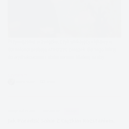
Przywiązanie w związku, czyli unikający i lękowy w
dorosłości próbują stworzyć związek. Do tego bilety
do wydrukowania i obdarowania bliskiej osoby.
Czytam
Przywiązanie
VIVIAN FISZER
20 MIN.
w
Związku,
Unikający
i
APDEJT:
PAŹ 11, 2022
ODPORNOŚĆ
RELACJE
Lękowy
Jak Poradzić Sobie Z Ciężkim Rozstaniem,