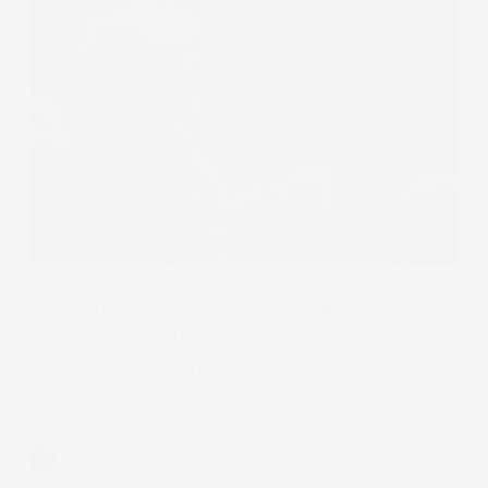
Osoby z borderline oraz większość ludzi zwykle
pragnie fajnych, stabilnych relacji. Jak poprawić
relacje metodami DBT i znaleźć równowagę między
dawaniem a braniem?
Czytam
jak
VIVIAN FISZER
6 MIN.
dbać