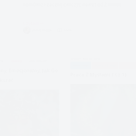
namówić i zacznij ćwiczyć nawet od 2 minut.
Czytam
Uważne
VIVIAN FISZER
3 MIN.
Oddychanie
APDEJT:
KWI 29, 2018
018
EMOCJE
ODPORNOŚĆ
MEDYTACJE
ULECZ SIĘ SAM
UWAŻNOŚ
zny, Emocjonalny, Jak Go
Praca Z Myślami ( Cz 1)
kszać