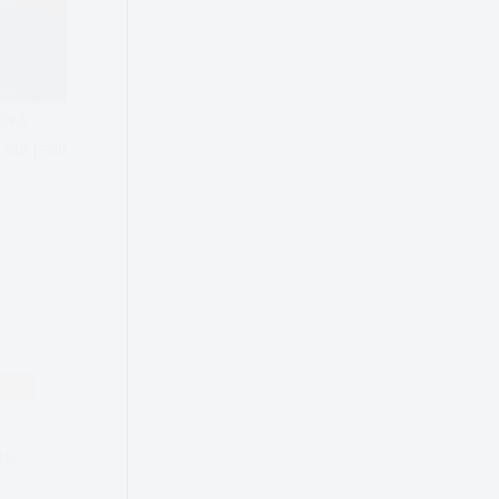
zora
le jeśli
NOŚĆ
es,