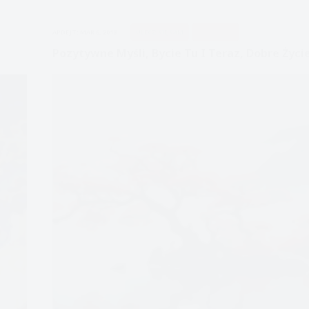
(
cz
APDEJT:
MAR 6, 2018
ULECZ SIĘ SAM
UWAŻNOŚĆ
1)
Pozytywne Myśli, Bycie Tu I Teraz, Dobre Życi