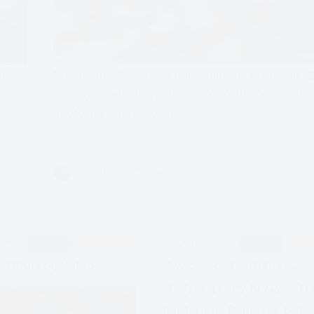
ss.
Nie chodzi o to, żeby mówić sobie od rana do wiec
ie do
pozytywne afirmacje. Być może komuś, to pomaga, a
nie, to mam inną propozycję.
Czytam
Pozytywne
VIVIAN FISZER
1 MIN.
Myśli,
bycie
tu
i
2017
MEDYTACJE
WSPÓŁCZUCIA
APDEJT:
LIS 7, 2017
MEDYTACJE
UWAŻ
teraz,
dobre
 Miłującej Dobroci
Uważność. Mindfulness.
życie
Medytacja Siły. Kryzys, Str
Borderline, Depresja, Lęk