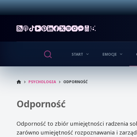
Przejdź
do
treści
START
EMOCJE
START
PSYCHOLOGIA
ODPORNOŚĆ
Odporność
Odporność to zbiór umiejętności radzenia so
zarówno umiejętność rozpoznawania i zarządz