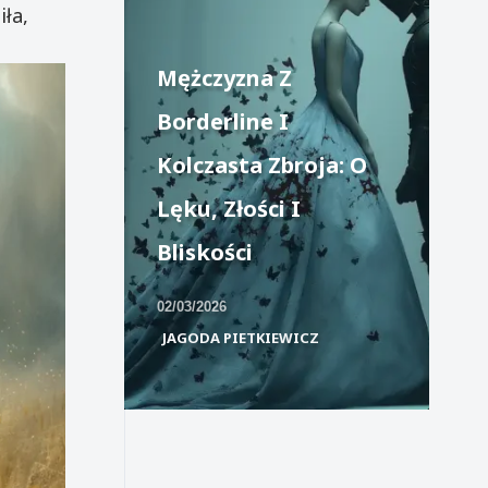
ła,
Mężczyzna Z
Borderline I
Kolczasta Zbroja: O
Lęku, Złości I
Bliskości
02/03/2026
JAGODA PIETKIEWICZ