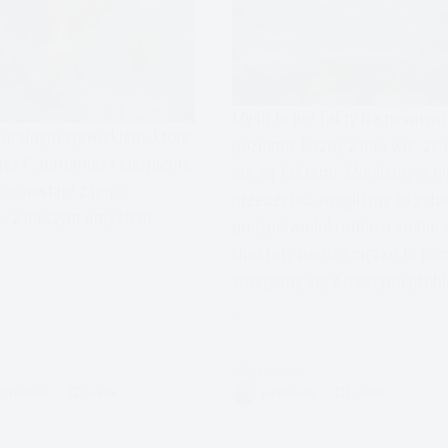
Myśli to nie fakty Na pewnym
turalnym zjawiskiem, które
poziomie każdy z nas wie, że 
jest”, natomiast cierpienie
nie są faktami. Mogliśmy o t
o powstaje z jego
przeczytać, mogliśmy to zoba
a… z naszym umysłem.
poczuć wielokrotnie u siebie
Niestety bardzo ciężko to poc
zmagamy się z naszymi prob
…
Czytam
Praca
STEFAŃSKA
6 MIN.
JAKUB BABIJ
3 MIN.
z
y,
myślami