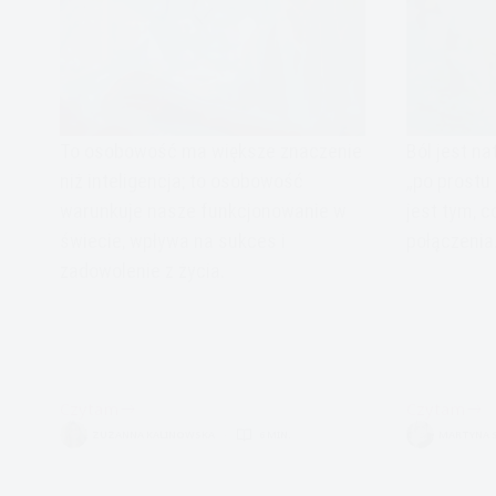
To osobowość ma większe znaczenie
Ból jest na
niż inteligencja; to osobowość
„po prostu 
warunkuje nasze funkcjonowanie w
jest tym, c
świecie, wpływa na sukces i
połączeni
zadowolenie z życia.
Czytam
Czytam
Jak
Ból,
ZUZANNA KALINOWSKA
6 MIN.
MARTYNA 
osiągnąć
fizyczny,
sukces:
emocjonaln