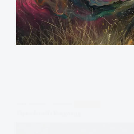
APDEJT:
STY 10, 2019
ODPORNOŚĆ
ULECZ SIĘ SAM
7 Sposobów Na Motywację