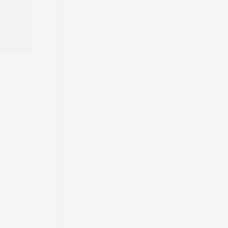
myśli
ym
czyć i
 samego.
zuć, gdy
lemami.