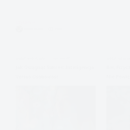
Czytam
7
VIVIAN FISZER
2 MIN.
sposobów
na
motywację
APDEJT:
WRZ 11, 2018
ODPORNOŚĆ
APDEJT:
SIE 20, 2
Jak Osiągnąć Sukces: Inteligencja
Ból, Fizyc
Versus Osobowość
Nie Powię