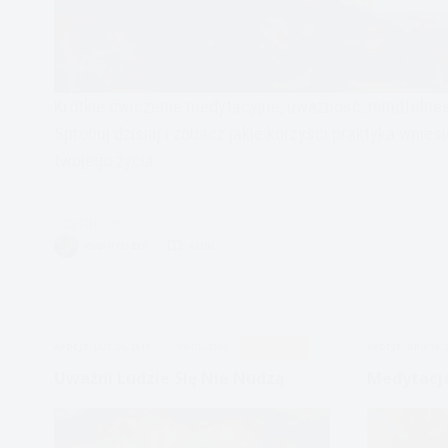
Krótkie ćwiczenie medytacyjne, uważność, mindfulne
Spróbuj dzisiaj i zobacz jakie korzyści praktyka wnies
twojego życia.
Czytam
Uważność.
VIVIAN FISZER
4 MIN.
Mindfulness.
Krótka
Medytacja
APDEJT:
LUT 26, 2018
PROBLEMY
UWAŻNOŚĆ
APDEJT:
GRU 18, 
Uważni Ludzie Się Nie Nudzą
Medytacja