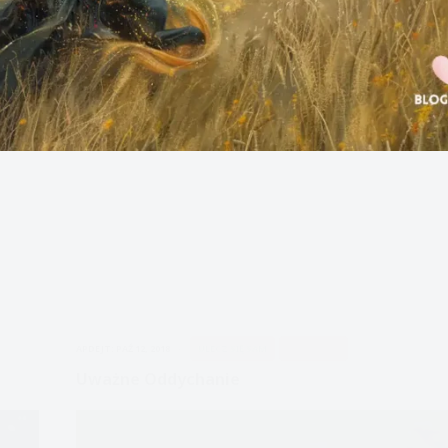
APDEJT:
PAŹ 12, 2018
ULECZ SIĘ SAM
UWAŻNOŚĆ
Uważne Oddychanie