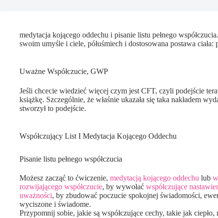
medytacja kojącego oddechu i pisanie listu pełnego współczucia. 
swoim umyśle i ciele, półuśmiech i dostosowana postawa ciała: pe
Uważne Współczucie, GWP
Jeśli chcecie wiedzieć więcej czym jest CFT, czyli podejście te
książkę. Szczególnie, że właśnie ukazała się taka nakładem 
stworzył to podejście.
Współczujący List I Medytacja Kojącego Oddechu
Pisanie listu pełnego współczucia
Możesz zacząć to ćwiczenie,
medytacją kojącego oddechu
lub
w
rozwijającego współczucie
, by wywołać
współczujące nastawie
uważności
, by zbudować poczucie spokojnej świadomości, ewentu
wyciszone i świadome.
Przypomnij sobie, jakie są współczujące cechy, takie jak ciepło,