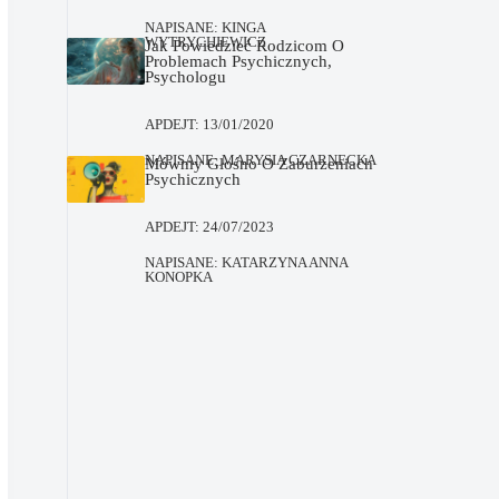
NAPISANE:
KINGA
WYTRYCHIEWICZ
Jak Powiedzieć Rodzicom O
Problemach Psychicznych,
Psychologu
APDEJT:
13/01/2020
NAPISANE:
MARYSIA CZARNECKA
Mówmy Głośno O Zaburzeniach
Psychicznych
APDEJT:
24/07/2023
NAPISANE:
KATARZYNA ANNA
KONOPKA