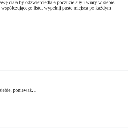
awę ciała by odzwierciedlała poczucie siły i wiary w siebie.
 współczującego listu, wypełnij puste miejsca po każdym
 siebie, ponieważ…