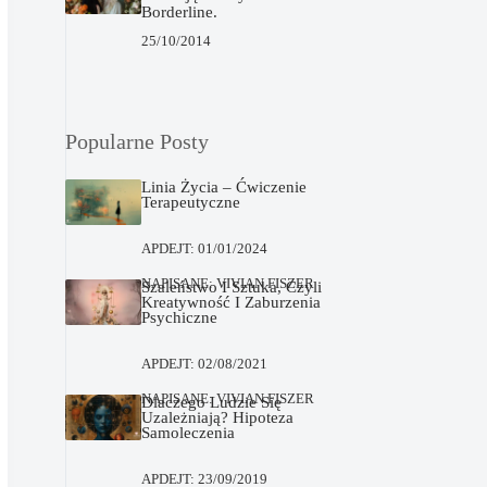
Borderline.
25/10/2014
Popularne Posty
Linia Życia – Ćwiczenie
Terapeutyczne
APDEJT:
01/01/2024
NAPISANE:
VIVIAN FISZER
Szaleństwo I Sztuka, Czyli
Kreatywność I Zaburzenia
Psychiczne
APDEJT:
02/08/2021
NAPISANE:
VIVIAN FISZER
Dlaczego Ludzie Się
Uzależniają? Hipoteza
Samoleczenia
APDEJT:
23/09/2019