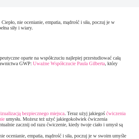
Ciepło, nie ocenianie, empatia, mądrość i siła, poczuj je w
łna siły i wiary.
rapeutyczne oparte na współczuciu najlepiej przestudiować całą
wydawnictwa GWP:
Uważne Współczucie Paula Gilberta
, który
izualizacją bezpiecznego miejsca
. Teraz użyj jakiegoś
ćwiczenia
nie
umysłu. Możesz też użyć jakiegokolwiek ćwiczenia
alnie zacznij od razu ćwiczenie, kiedy twoje ciało i umysł są
 nie ocenianie, empatia, mądrość i siła, poczuj je w swoim umyśle