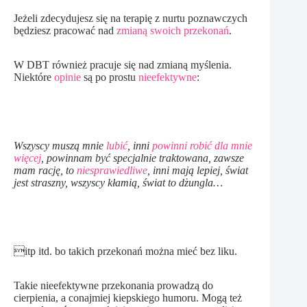
Jeżeli zdecydujesz się na terapię z nurtu poznawczych
będziesz pracować nad
zmianą swoich przekonań
.
W DBT również pracuje się nad zmianą myślenia.
Niektóre
opinie
są po prostu
nieefektywne
:
Wszyscy muszą mnie
lubić
, inni
powinni robić dla mnie
więcej
, powinnam być specjalnie traktowana,
zawsze
mam rację, to
niesprawiedliwe
, inni mają lepiej, świat
jest straszny, wszyscy kłamią, świat to dżungla…
itp itd. bo takich przekonań można mieć bez liku.
Takie nieefektywne przekonania prowadzą do
cierpienia, a conajmiej kiepskiego humoru. Mogą też